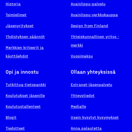
Historia
Avainlippu-palvelu
Toimielimet
Avainlippu-verkkokauppa
Jäsenyritykset
Design from Finland
Yhdistyksen säännöt
Yhteiskunnallinen yritys -
merkki
Merkkien kriteerit ja
käyttöehdot
Vuosimaksu
Opi ja innostu
Ollaan yhteyksissä
Tutkittua-tietopankki
Extranet-jäsenpalvelu
Koulutukset jäsenille
Yhteystiedot
Koulutustallenteet
Medialle
Blogit
Usein kysytyt kysymykset
Tiedotteet
Anna palautetta