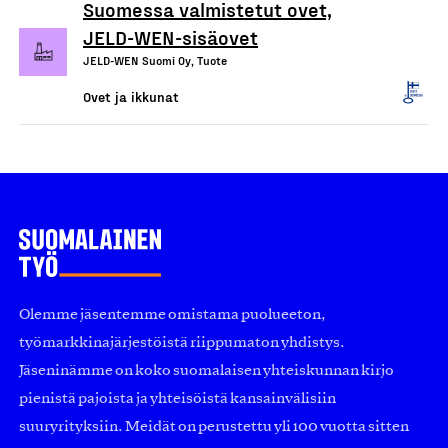
Suomessa valmistetut ovet,
JELD-WEN-sisäovet
JELD-WEN Suomi Oy, Tuote
Ovet ja ikkunat
Olemme jäsentemme omistama puolueeton,
työmarkkinajärjestöistä riippumaton yhdistys.
Jäseninämme on koko suomalaisen yhteiskunnan kirjo
pienistä pajoista ja yhteisöistä kansainvälisiin
suuryrityksiin. Meidät on perustettu yli 100 vuotta sitten