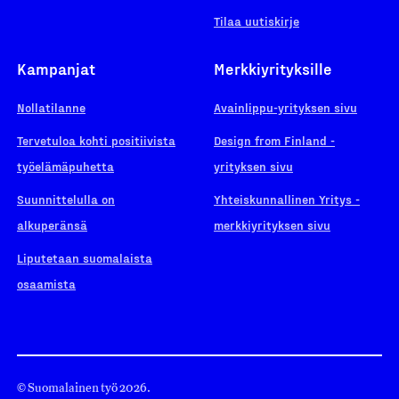
Tilaa uutiskirje
Kampanjat
Merkkiyrityksille
Nollatilanne
Avainlippu-yrityksen sivu
Tervetuloa kohti positiivista
Design from Finland -
työelämäpuhetta
yrityksen sivu
Suunnittelulla on
Yhteiskunnallinen Yritys -
alkuperänsä
merkkiyrityksen sivu
Liputetaan suomalaista
osaamista
© Suomalainen työ 2026.