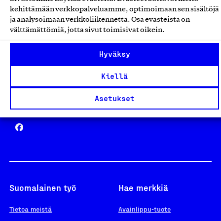
Avainlippu
kehittämään verkkopalveluamme, optimoimaan sen sisältöjä
ja analysoimaan verkkoliikennettä. Osa evästeistä on
välttämättömiä, jotta sivut toimisivat oikein.
Design From Finland
Hyväksy
Kiellä
Asetukset
Yhteiskunnallinen Yritys -merkki
Suomalainen työ
Hae merkkiä
Tietoa meistä
Avainlippu-tuote