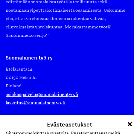
edistämään suomalaista työtä ja teollisuutta sekä
nostamaan ylpeyttä kotimaisesta osaamisesta. Uskomme
yhä, että työ yhdistää ihmisiä ja rakentaa vahvaa,
elinvoimaista yhteiskuntaa. Me rakastamme työtä!
Sanoimmeko sen jo?
Suomalainen työ ry
Eteläranta 14,
00130 Helsinki
Finland
asiakaspalvelu@suomalainentyo.fi
laskutus@suomalainentyo.fi
Evästeasetukset
Sivustomme käyttää evästeitä. Evästeet auttavat meitä