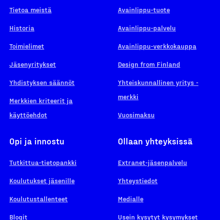
Tietoa meistä
Avainlippu-tuote
Historia
Avainlippu-palvelu
Toimielimet
Avainlippu-verkkokauppa
Jäsenyritykset
Design from Finland
Yhdistyksen säännöt
Yhteiskunnallinen yritys -
merkki
Merkkien kriteerit ja
käyttöehdot
Vuosimaksu
Opi ja innostu
Ollaan yhteyksissä
Tutkittua-tietopankki
Extranet-jäsenpalvelu
Koulutukset jäsenille
Yhteystiedot
Koulutustallenteet
Medialle
Blogit
Usein kysytyt kysymykset