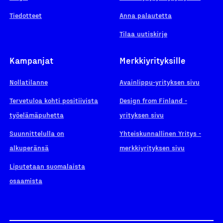
Tiedotteet
Anna palautetta
Tilaa uutiskirje
Kampanjat
Merkkiyrityksille
Nollatilanne
Avainlippu-yrityksen sivu
Tervetuloa kohti positiivista
Design from Finland -
työelämäpuhetta
yrityksen sivu
Suunnittelulla on
Yhteiskunnallinen Yritys -
alkuperänsä
merkkiyrityksen sivu
Liputetaan suomalaista
osaamista