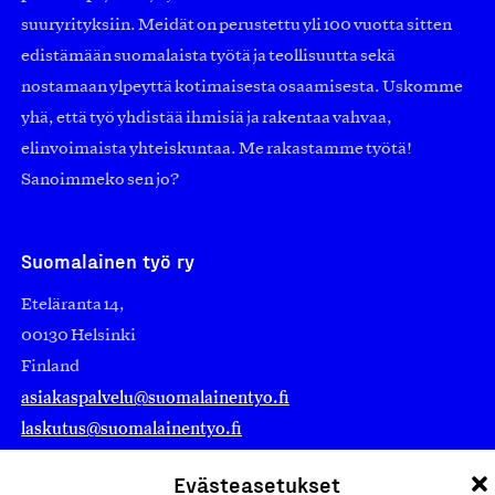
suuryrityksiin. Meidät on perustettu yli 100 vuotta sitten
edistämään suomalaista työtä ja teollisuutta sekä
nostamaan ylpeyttä kotimaisesta osaamisesta. Uskomme
yhä, että työ yhdistää ihmisiä ja rakentaa vahvaa,
elinvoimaista yhteiskuntaa. Me rakastamme työtä!
Sanoimmeko sen jo?
Suomalainen työ ry
Eteläranta 14,
00130 Helsinki
Finland
asiakaspalvelu@suomalainentyo.fi
laskutus@suomalainentyo.fi
Evästeasetukset