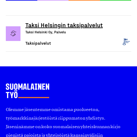
Taksi Helsingin taksipalvelut
Taksi Helsinki Oy, Palvelu
Taksipalvelut
Olemme jäsentemme omistama puolueeton,
työmarkkinajärjestöistä riippumaton yhdistys.
Jäseninämme on koko suomalaisen yhteiskunnan kirjo
pienistä pajoista ja yhteisöistä kansainvälisiin