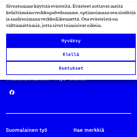
Sivustomme käyttää evästeitä. Evästeet auttavat meitä
kehittämään verkkopalveluamme, optimoimaan sen sisältöjä
Avainlippu
ja analysoimaan verkkoliikennettä. Osa evästeistä on
välttämättömiä, jotta sivut toimisivat oikein.
Hyväksy
Design From Finland
Kiellä
Asetukset
Yhteiskunnallinen Yritys -merkki
Suomalainen työ
Hae merkkiä