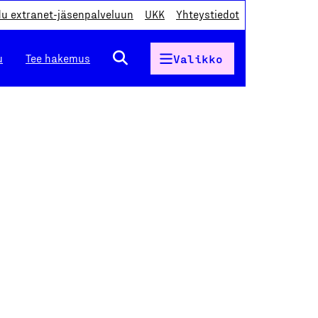
du extranet-jäsenpalveluun
UKK
Yhteystiedot
u
Tee hakemus
Valikko