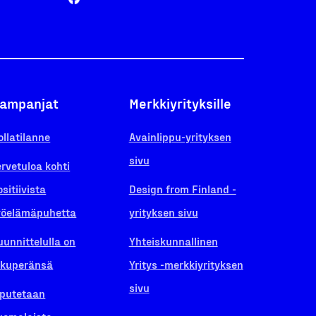
ampanjat
Merkkiyrityksille
ollatilanne
Avainlippu-yrityksen
sivu
ervetuloa kohti
ositiivista
Design from Finland -
yöelämäpuhetta
yrityksen sivu
uunnittelulla on
Yhteiskunnallinen
lkuperänsä
Yritys -merkkiyrityksen
sivu
iputetaan