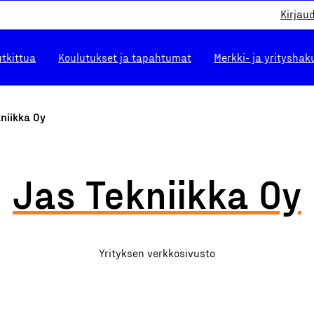
Kirjau
utkittua
Koulutukset ja tapahtumat
Merkki- ja yrityshak
niikka Oy
Jas Tekniikka Oy
Yrityksen verkkosivusto