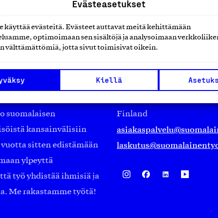
Evästeasetukset
käyttää evästeitä. Evästeet auttavat meitä kehittämään
luamme, optimoimaan sen sisältöjä ja analysoimaan verkkoliike
n välttämättömiä, jotta sivut toimisivat oikein.
Suomalainen työ ry
yväksy
Kiellä
Asetuk
Eteläranta 14,
työmarkkinajärjestöistä
00130 Helsinki
ko suomalaisen
Finland
asiakaspalvelu@suomalai
isöistä kansainvälisiin
laskutus@suomalainentyo
0 vuotta sitten edistämään
amaan ylpeyttä
ä työ yhdistää ihmisiä ja
aa. Me rakastamme työtä!