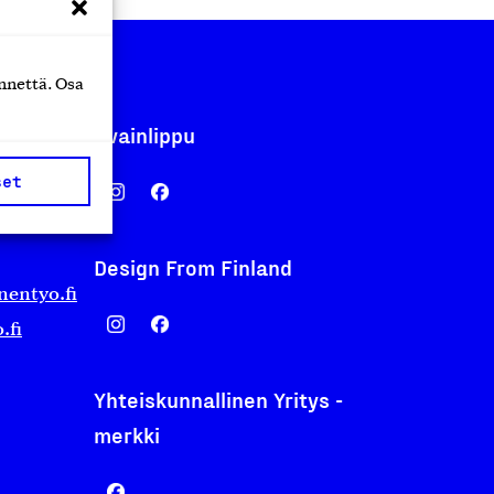
nnettä. Osa
Avainlippu
set
Design From Finland
nentyo.fi
.fi
Yhteiskunnallinen Yritys -
merkki