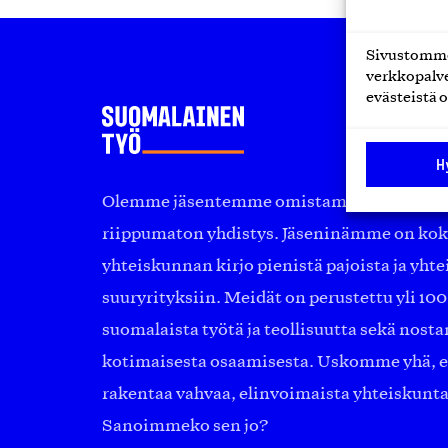
Sivustomme 
verkkopalve
evästeistä o
H
Olemme jäsentemme omistama puolueeton, 
riippumaton yhdistys. Jäseninämme on ko
yhteiskunnan kirjo pienistä pajoista ja yhte
suuryrityksiin. Meidät on perustettu yli 10
suomalaista työtä ja teollisuutta sekä nost
kotimaisesta osaamisesta. Uskomme yhä, ett
rakentaa vahvaa, elinvoimaista yhteiskunt
Sanoimmeko sen jo?