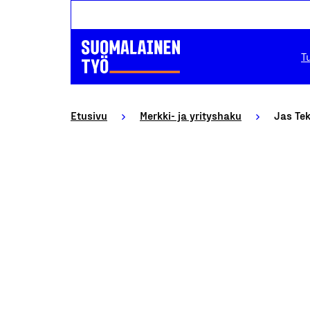
T
Etusivu
Merkki- ja yrityshaku
Jas Tek