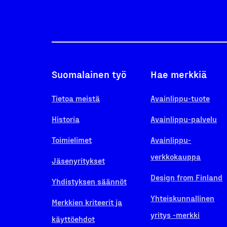
Suomalainen työ
Hae merkkiä
Tietoa meistä
Avainlippu-tuote
Historia
Avainlippu-palvelu
Toimielimet
Avainlippu-
verkkokauppa
Jäsenyritykset
Design from Finland
Yhdistyksen säännöt
Yhteiskunnallinen
Merkkien kriteerit ja
yritys -merkki
käyttöehdot