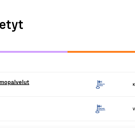
etyt
amopalvelut
K
V