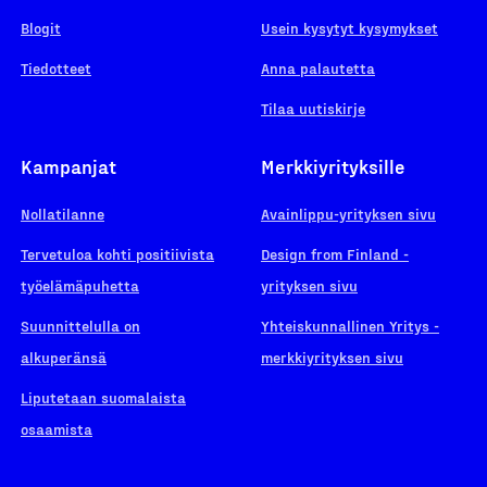
Blogit
Usein kysytyt kysymykset
Tiedotteet
Anna palautetta
Tilaa uutiskirje
Kampanjat
Merkkiyrityksille
Nollatilanne
Avainlippu-yrityksen sivu
Tervetuloa kohti positiivista
Design from Finland -
työelämäpuhetta
yrityksen sivu
Suunnittelulla on
Yhteiskunnallinen Yritys -
alkuperänsä
merkkiyrityksen sivu
Liputetaan suomalaista
osaamista