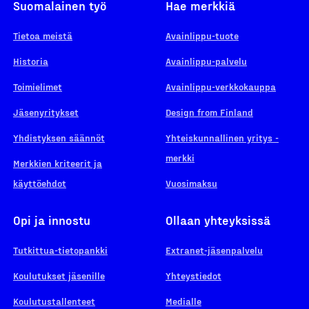
Suomalainen työ
Hae merkkiä
Tietoa meistä
Avainlippu-tuote
Historia
Avainlippu-palvelu
Toimielimet
Avainlippu-verkkokauppa
Jäsenyritykset
Design from Finland
Yhdistyksen säännöt
Yhteiskunnallinen yritys -
merkki
Merkkien kriteerit ja
käyttöehdot
Vuosimaksu
Opi ja innostu
Ollaan yhteyksissä
Tutkittua-tietopankki
Extranet-jäsenpalvelu
Koulutukset jäsenille
Yhteystiedot
Koulutustallenteet
Medialle