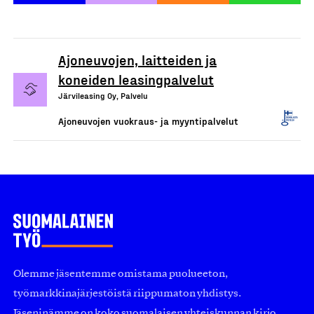
Ajoneuvojen, laitteiden ja
koneiden leasingpalvelut
Järvileasing Oy, Palvelu
Ajoneuvojen vuokraus- ja myyntipalvelut
Olemme jäsentemme omistama puolueeton,
työmarkkinajärjestöistä riippumaton yhdistys.
Jäseninämme on koko suomalaisen yhteiskunnan kirjo