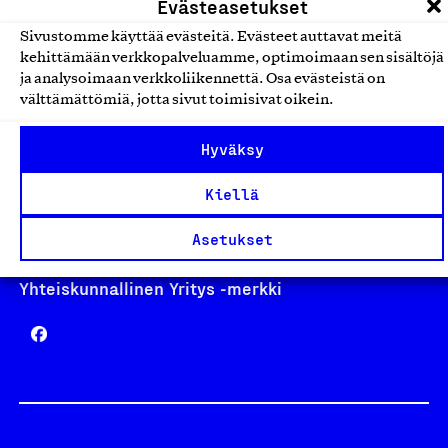
Evästeasetukset
Sivustomme käyttää evästeitä. Evästeet auttavat meitä
kehittämään verkkopalveluamme, optimoimaan sen sisältöjä
Avainlippu
ja analysoimaan verkkoliikennettä. Osa evästeistä on
välttämättömiä, jotta sivut toimisivat oikein.
Hyväksy
Design From Finland
Kiellä
Asetukset
Yhteiskunnallinen Yritys -merkki