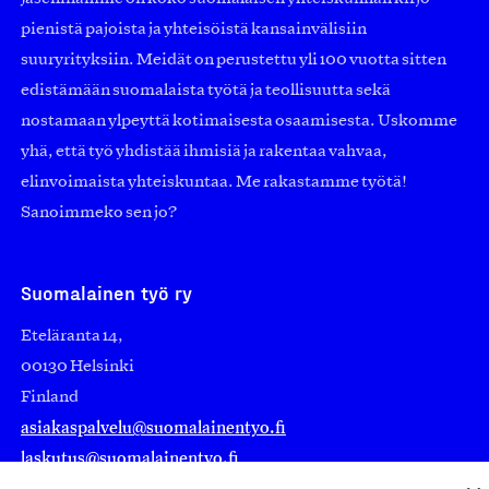
pienistä pajoista ja yhteisöistä kansainvälisiin
suuryrityksiin. Meidät on perustettu yli 100 vuotta sitten
edistämään suomalaista työtä ja teollisuutta sekä
nostamaan ylpeyttä kotimaisesta osaamisesta. Uskomme
yhä, että työ yhdistää ihmisiä ja rakentaa vahvaa,
elinvoimaista yhteiskuntaa. Me rakastamme työtä!
Sanoimmeko sen jo?
Suomalainen työ ry
Eteläranta 14,
00130 Helsinki
Finland
asiakaspalvelu@suomalainentyo.fi
laskutus@suomalainentyo.fi