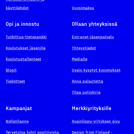
käyttöehdot
Vuosimaksu
Opi ja innostu
Ollaan yhteyksissä
Tutkittua-tietopankki
Extranet-jäsenpalvelu
Koulutukset jäsenille
Yhteystiedot
Koulutustallenteet
Medialle
Blogit
Usein kysytyt kysymykset
Tiedotteet
Anna palautetta
Tilaa uutiskirje
Kampanjat
Merkkiyrityksille
Nollatilanne
Avainlippu-yrityksen sivu
Tervetuloa kohti positiivista
Design from Finland -