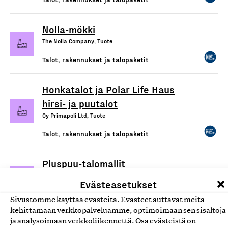
Nolla-mökki
The Nolla Company, Tuote
Talot, rakennukset ja talopaketit
Honkatalot ja Polar Life Haus
hirsi- ja puutalot
Oy Primapoli Ltd, Tuote
Talot, rakennukset ja talopaketit
Pluspuu-talomallit
Pluspuu Oy, Tuote
Evästeasetukset
Talot, rakennukset ja talopaketit
Sivustomme käyttää evästeitä. Evästeet auttavat meitä
kehittämään verkkopalveluamme, optimoimaan sen sisältöjä
ja analysoimaan verkkoliikennettä. Osa evästeistä on