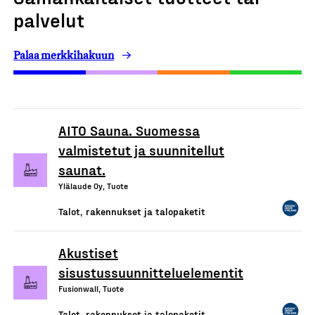
palvelut
Palaa merkkihakuun
AITO Sauna. Suomessa
valmistetut ja suunnitellut
saunat.
Ylälaude Oy, Tuote
Talot, rakennukset ja talopaketit
Akustiset
sisustussuunnitteluelementit
Fusionwall, Tuote
Talot, rakennukset ja talopaketit