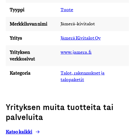
Tyyppi
Tuote
Merkkiluvan nimi
Jämerä-kivitalot
Yritys
Jämerä Kivitalot Oy
Yrityksen
www.jamera.fi
verkkosivut
Kategoria
Talot, rakennukset ja
talopaketit
Yrityksen muita tuotteita tai
palveluita
Katso kaikki