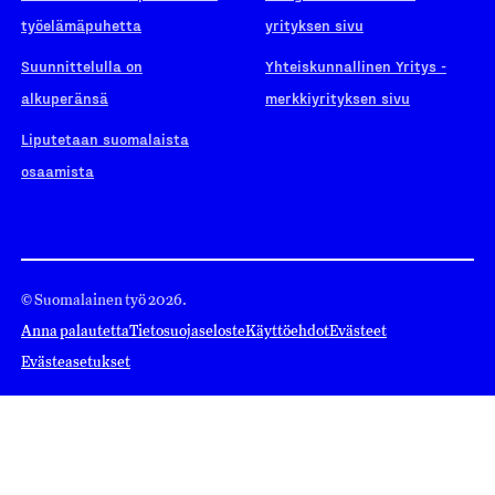
työelämäpuhetta
yrityksen sivu
Suunnittelulla on
Yhteiskunnallinen Yritys -
alkuperänsä
merkkiyrityksen sivu
Liputetaan suomalaista
osaamista
© Suomalainen työ 2026.
Anna palautetta
Tietosuojaseloste
Käyttöehdot
Evästeet
Evästeasetukset