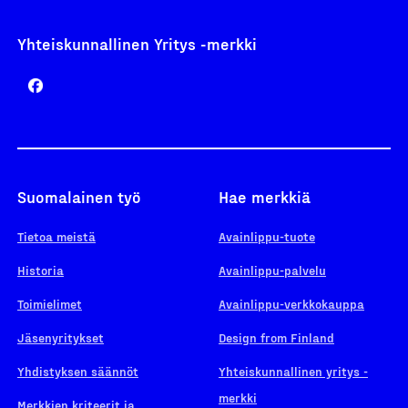
Yhteiskunnallinen Yritys -merkki
Suomalainen työ
Hae merkkiä
Tietoa meistä
Avainlippu-tuote
Historia
Avainlippu-palvelu
Toimielimet
Avainlippu-verkkokauppa
Jäsenyritykset
Design from Finland
Yhdistyksen säännöt
Yhteiskunnallinen yritys -
merkki
Merkkien kriteerit ja