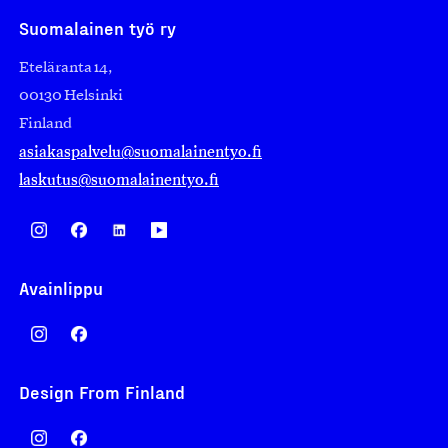
Suomalainen työ ry
Eteläranta 14,
00130 Helsinki
Finland
asiakaspalvelu@suomalainentyo.fi
laskutus@suomalainentyo.fi
Avainlippu
Design From Finland