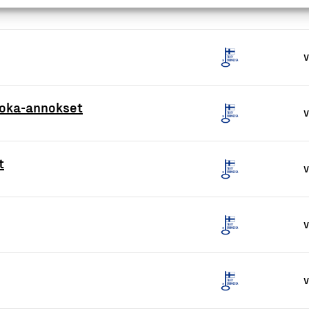
V
uoka-annokset
V
t
V
V
V