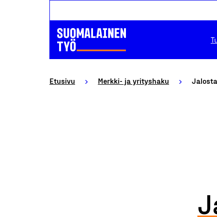
T
Etusivu
Merkki- ja yrityshaku
Jalosta
J