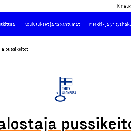
Kirjau
utkittua
Koulutukset ja tapahtumat
Merkki- ja yrityshak
ja pussikeitot
alostaja pussikeit