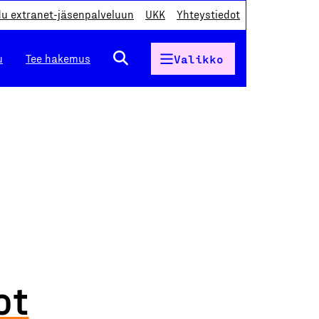
du extranet-jäsenpalveluun
UKK
Yhteystiedot
u
Tee hakemus
Valikko
ot