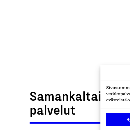
Sivustomme 
Samankaltaiset t
verkkopalve
evästeistä o
palvelut
H