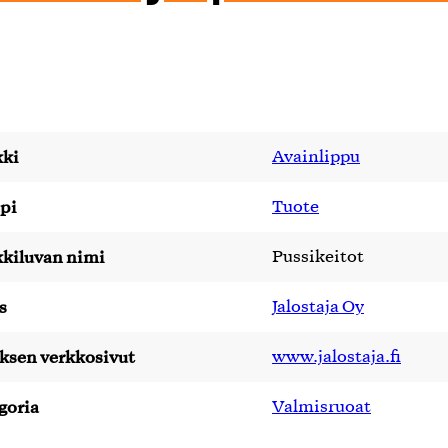
ki
Avainlippu
pi
Tuote
kiluvan nimi
Pussikeitot
s
Jalostaja Oy
yksen verkkosivut
www.jalostaja.fi
goria
Valmisruoat