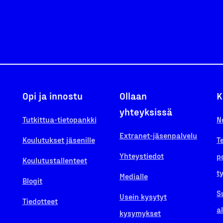
Opi ja innostu
Ollaan
K
yhteyksissä
Tutkittua-tietopankki
N
Extranet-jäsenpalvelu
Koulutukset jäsenille
T
Yhteystiedot
p
Koulutustallenteet
t
Medialle
Blogit
S
Usein kysytyt
Tiedotteet
a
kysymykset