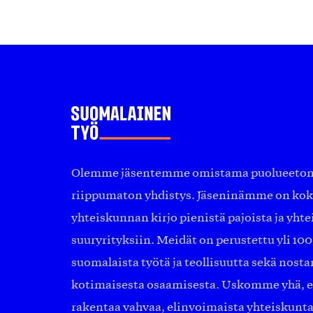
Olemme jäsentemme omistama puolueeton, 
riippumaton yhdistys. Jäseninämme on ko
yhteiskunnan kirjo pienistä pajoista ja yhte
suuryrityksiin. Meidät on perustettu yli 10
suomalaista työtä ja teollisuutta sekä nost
kotimaisesta osaamisesta. Uskomme yhä, ett
rakentaa vahvaa, elinvoimaista yhteiskunt