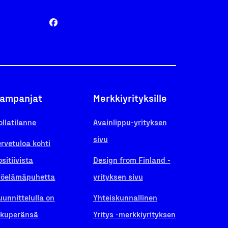
ampanjat
Merkkiyrityksille
ollatilanne
Avainlippu-yrityksen
sivu
ervetuloa kohti
ositiivista
Design from Finland -
yöelämäpuhetta
yrityksen sivu
uunnittelulla on
Yhteiskunnallinen
lkuperänsä
Yritys -merkkiyrityksen