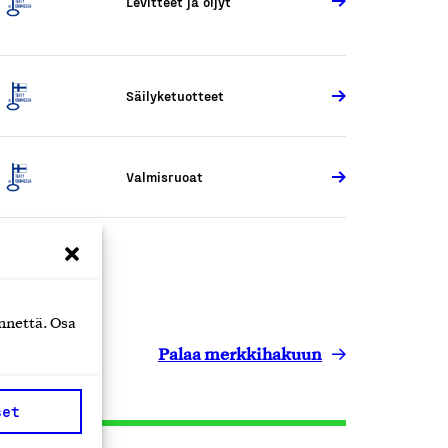
Levitteet ja öljyt
Säilyketuotteet
Valmisruoat
nnettä. Osa
Palaa merkkihakuun
set