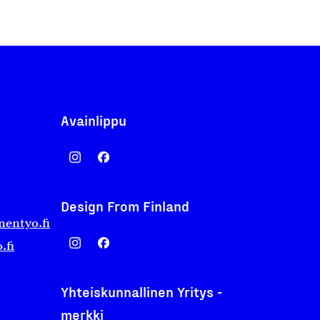
Avainlippu
Design From Finland
nentyo.fi
.fi
Yhteiskunnallinen Yritys -
merkki