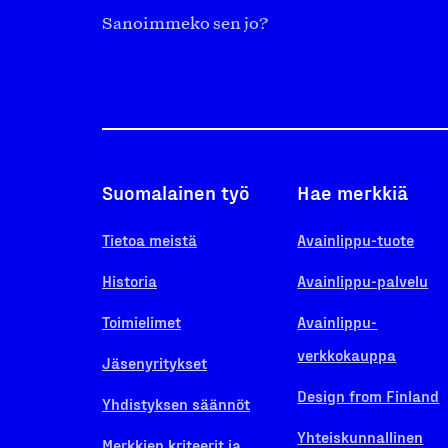
Sanoimmeko sen jo?
Suomalainen työ
Hae merkkiä
Tietoa meistä
Avainlippu-tuote
Historia
Avainlippu-palvelu
Toimielimet
Avainlippu-
verkkokauppa
Jäsenyritykset
Design from Finland
Yhdistyksen säännöt
Yhteiskunnallinen
Merkkien kriteerit ja