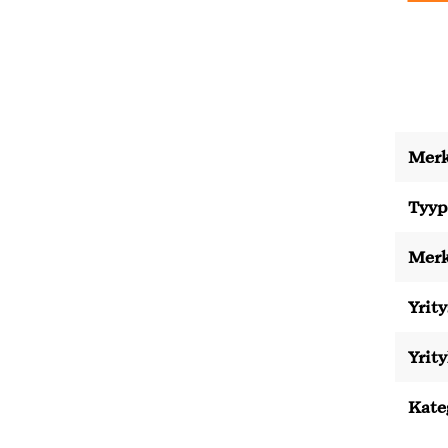
Merk
Tyyp
Merk
Yrity
Yrit
Kate