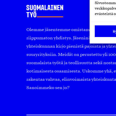
Sivustomme 
verkkopalve
evästeistä o
Olemme jäsentemme omistama puolueeton, 
H
riippumaton yhdistys. Jäseninämme on ko
yhteiskunnan kirjo pienistä pajoista ja yhte
suuryrityksiin. Meidät on perustettu yli 10
suomalaista työtä ja teollisuutta sekä nost
kotimaisesta osaamisesta. Uskomme yhä, ett
rakentaa vahvaa, elinvoimaista yhteiskunt
Sanoimmeko sen jo?