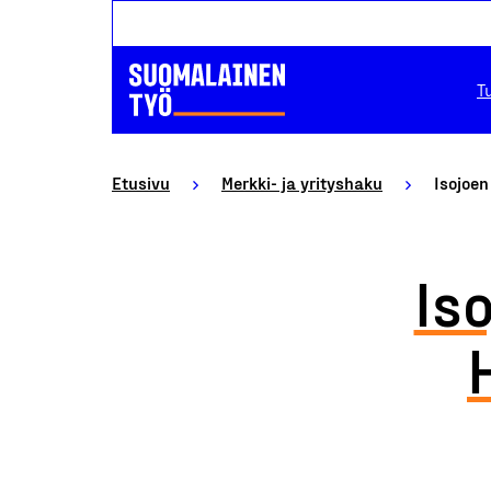
T
Etusivu
Merkki- ja yrityshaku
Isojoe
Is