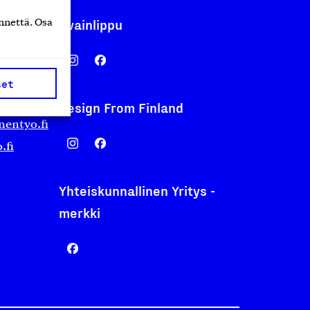
Avainlippu
nnettä. Osa
set
Design From Finland
nentyo.fi
.fi
Yhteiskunnallinen Yritys -
merkki