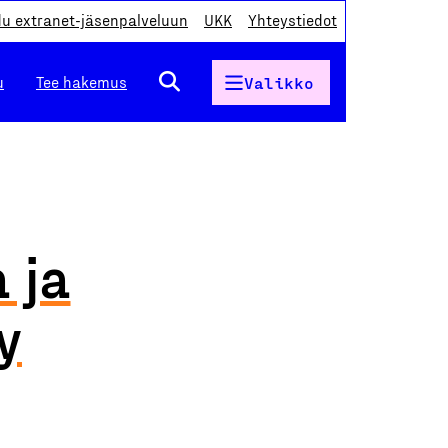
du extranet-jäsenpalveluun
UKK
Yhteystiedot
u
Tee hakemus
Valikko
 ja
y