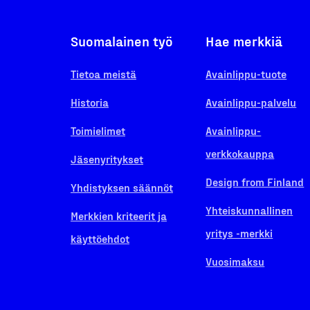
Suomalainen työ
Hae merkkiä
Tietoa meistä
Avainlippu-tuote
Historia
Avainlippu-palvelu
Toimielimet
Avainlippu-
verkkokauppa
Jäsenyritykset
Design from Finland
Yhdistyksen säännöt
Yhteiskunnallinen
Merkkien kriteerit ja
yritys -merkki
käyttöehdot
Vuosimaksu