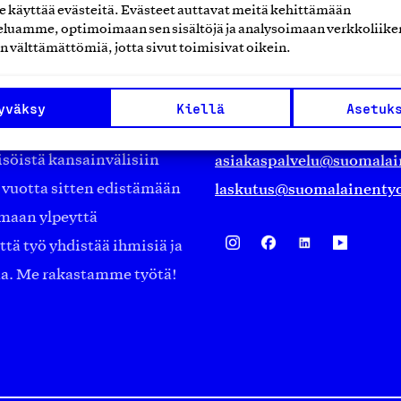
käyttää evästeitä. Evästeet auttavat meitä kehittämään
Suomalainen työ ry
luamme, optimoimaan sen sisältöjä ja analysoimaan verkkoliike
n välttämättömiä, jotta sivut toimisivat oikein.
Eteläranta 14,
työmarkkinajärjestöistä
00130 Helsinki
yväksy
Kiellä
Asetuk
ko suomalaisen
Finland
asiakaspalvelu@suomalai
isöistä kansainvälisiin
laskutus@suomalainentyo
0 vuotta sitten edistämään
amaan ylpeyttä
ä työ yhdistää ihmisiä ja
aa. Me rakastamme työtä!