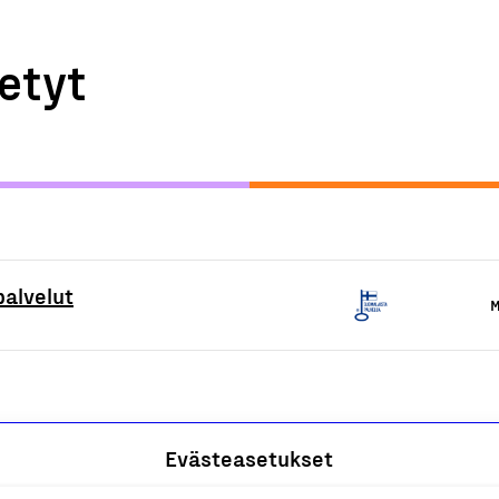
etyt
palvelut
M
Evästeasetukset