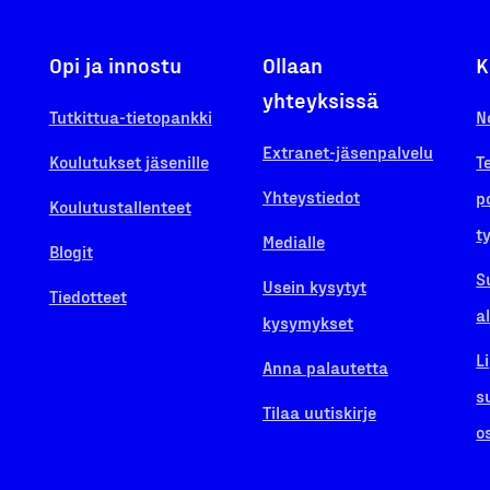
Opi ja innostu
Ollaan
K
yhteyksissä
Tutkittua-tietopankki
N
Extranet-jäsenpalvelu
Koulutukset jäsenille
T
Yhteystiedot
p
Koulutustallenteet
t
Medialle
Blogit
S
Usein kysytyt
Tiedotteet
a
kysymykset
L
Anna palautetta
s
Tilaa uutiskirje
o