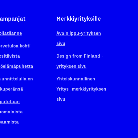
ampanjat
Merkkiyrityksille
ollatilanne
Avainlippu-yrityksen
sivu
ervetuloa kohti
ositiivista
Design from Finland -
yöelämäpuhetta
yrityksen sivu
uunnittelulla on
Yhteiskunnallinen
lkuperänsä
Yritys -merkkiyrityksen
sivu
iputetaan
uomalaista
saamista