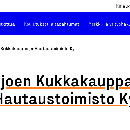
Kirjau
utkittua
Koulutukset ja tapahtumat
Merkki- ja yrityshak
n Kukkakauppa ja Hautaustoimisto Ky
ojoen Kukkakauppa
Hautaustoimisto K