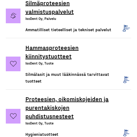
Silmäproteesien
valmistuspalvelut
IsoDent Oy, Palvelu
Ammatilliset tieteelliset ja tekniset palvelut
Hammasproteesien
kiinnitystuotteet
IsoDent Oy, Tuote
Silmälasit ja muut lääkinnässä tarvittavat
tuotteet
Proteesien, oikomiskojeiden ja
purentakiskojen
puhdistusnesteet
IsoDent Oy, Tuote
Hygieniatuotteet