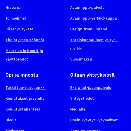
Historia
Avainlippu-palvelu
Toimielimet
Avainlippu-verkkokauppa
Jäsenyritykset
Design from Finland
Yhdistyksen säännöt
Yhteiskunnallinen yritys -
merkki
Merkkien kriteerit ja
käyttöehdot
Vuosimaksu
Opi ja innostu
Ollaan yhteyksissä
Tutkittua-tietopankki
Extranet-jäsenpalvelu
Koulutukset jäsenille
Yhteystiedot
Koulutustallenteet
Medialle
Blogit
Usein kysytyt kysymykset
Tiedotteet
Anna palautetta