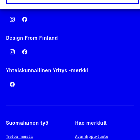
Avainlippu
Design From Finland
Yhteiskunnallinen Yritys -merkki
Suomalainen työ
Hae merkkiä
Tietoa meistä
Avainlippu-tuote