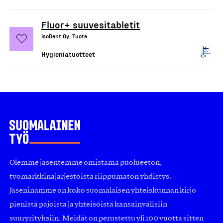
Fluor+ suuvesitabletit
IsoDent Oy, Tuote
Hygieniatuotteet
Olemme jäsentemme omistama puolueeton,
työmarkkinajärjestöistä riippumaton yhdistys.
Jäseninämme on koko suomalaisen yhteiskunnan kirjo
pienistä pajoista ja yhteisöistä kansainvälisiin
suuryrityksiin. Meidät on perustettu yli 100 vuotta sitten