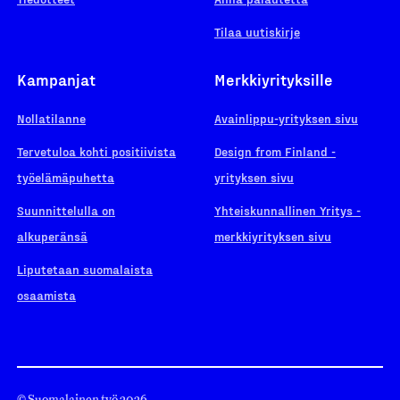
Tilaa uutiskirje
Kampanjat
Merkkiyrityksille
Nollatilanne
Avainlippu-yrityksen sivu
Tervetuloa kohti positiivista
Design from Finland -
työelämäpuhetta
yrityksen sivu
Suunnittelulla on
Yhteiskunnallinen Yritys -
alkuperänsä
merkkiyrityksen sivu
Liputetaan suomalaista
osaamista
© Suomalainen työ 2026.