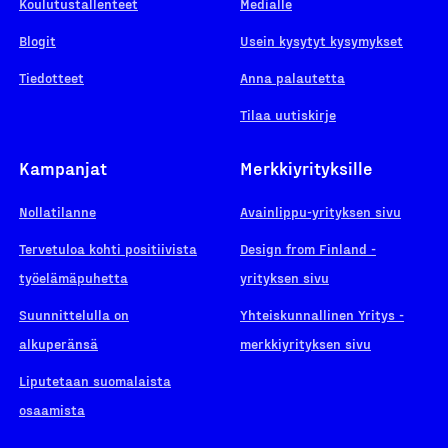
Koulutustallenteet
Medialle
Blogit
Usein kysytyt kysymykset
Tiedotteet
Anna palautetta
Tilaa uutiskirje
Kampanjat
Merkkiyrityksille
Nollatilanne
Avainlippu-yrityksen sivu
Tervetuloa kohti positiivista
Design from Finland -
työelämäpuhetta
yrityksen sivu
Suunnittelulla on
Yhteiskunnallinen Yritys -
alkuperänsä
merkkiyrityksen sivu
Liputetaan suomalaista
osaamista