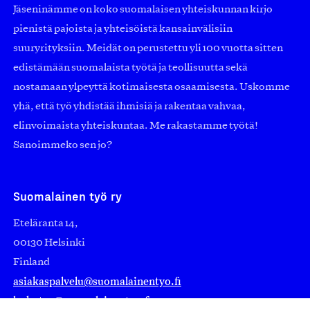
Jäseninämme on koko suomalaisen yhteiskunnan kirjo
pienistä pajoista ja yhteisöistä kansainvälisiin
suuryrityksiin. Meidät on perustettu yli 100 vuotta sitten
edistämään suomalaista työtä ja teollisuutta sekä
nostamaan ylpeyttä kotimaisesta osaamisesta. Uskomme
yhä, että työ yhdistää ihmisiä ja rakentaa vahvaa,
elinvoimaista yhteiskuntaa. Me rakastamme työtä!
Sanoimmeko sen jo?
Suomalainen työ ry
Eteläranta 14,
00130 Helsinki
Finland
asiakaspalvelu@suomalainentyo.fi
laskutus@suomalainentyo.fi