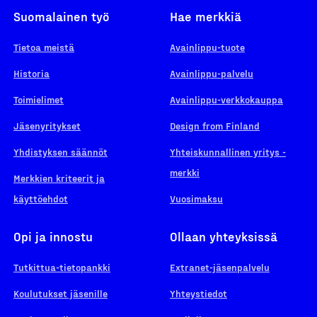
Suomalainen työ
Hae merkkiä
Tietoa meistä
Avainlippu-tuote
Historia
Avainlippu-palvelu
Toimielimet
Avainlippu-verkkokauppa
Jäsenyritykset
Design from Finland
Yhdistyksen säännöt
Yhteiskunnallinen yritys -
merkki
Merkkien kriteerit ja
käyttöehdot
Vuosimaksu
Opi ja innostu
Ollaan yhteyksissä
Tutkittua-tietopankki
Extranet-jäsenpalvelu
Koulutukset jäsenille
Yhteystiedot