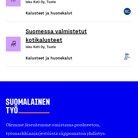
Isku Koti Oy, Tuote
Kalusteet ja huonekalut
Suomessa valmistetut
kotikalusteet
Isku Koti Oy, Tuote
Kalusteet ja huonekalut
Olemme jäsentemme omistama puolueeton,
työmarkkinajärjestöistä riippumaton yhdistys.