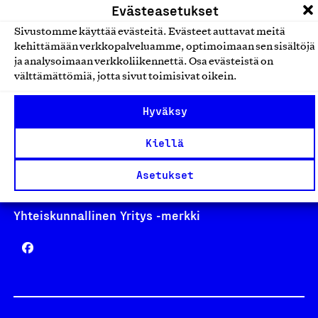
Evästeasetukset
Sivustomme käyttää evästeitä. Evästeet auttavat meitä
kehittämään verkkopalveluamme, optimoimaan sen sisältöjä
ja analysoimaan verkkoliikennettä. Osa evästeistä on
Avainlippu
välttämättömiä, jotta sivut toimisivat oikein.
Hyväksy
Design From Finland
Kiellä
Asetukset
Yhteiskunnallinen Yritys -merkki