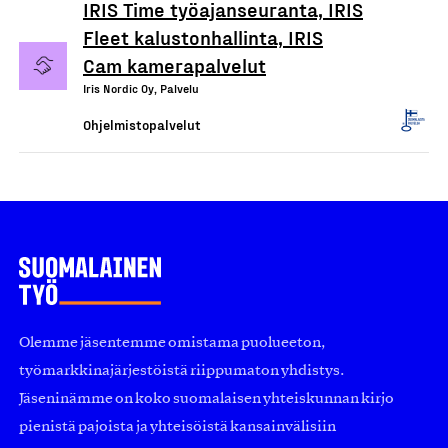
IRIS Time työajanseuranta, IRIS
Fleet kalustonhallinta, IRIS
Cam kamerapalvelut
Iris Nordic Oy, Palvelu
Ohjelmistopalvelut
Olemme jäsentemme omistama puolueeton,
työmarkkinajärjestöistä riippumaton yhdistys.
Jäseninämme on koko suomalaisen yhteiskunnan kirjo
pienistä pajoista ja yhteisöistä kansainvälisiin