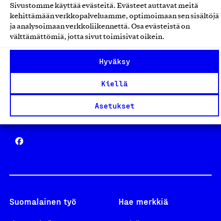
Sivustomme käyttää evästeitä. Evästeet auttavat meitä
Avainlippu
kehittämään verkkopalveluamme, optimoimaan sen sisältöjä
ja analysoimaan verkkoliikennettä. Osa evästeistä on
välttämättömiä, jotta sivut toimisivat oikein.
Hyväksy
Design From Finland
Kiellä
Asetukset
Yhteiskunnallinen Yritys -merkki
Suomalainen työ
Hae merkkiä