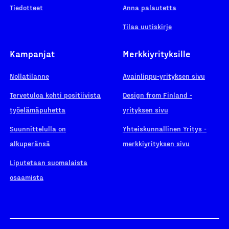
Tiedotteet
Anna palautetta
Tilaa uutiskirje
Kampanjat
Merkkiyrityksille
Nollatilanne
Avainlippu-yrityksen sivu
Tervetuloa kohti positiivista
Design from Finland -
työelämäpuhetta
yrityksen sivu
Suunnittelulla on
Yhteiskunnallinen Yritys -
alkuperänsä
merkkiyrityksen sivu
Liputetaan suomalaista
osaamista