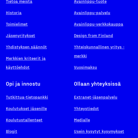
Tietoa meistä
Avainlippu-tuote
Historia
Avainlippu-palvelu
Toimielimet
Avainlippu-verkkokauppa
Jäsenyritykset
Design from Finland
Yhdistyksen säännöt
Yhteiskunnallinen yritys -
merkki
Merkkien kriteerit ja
käyttöehdot
Vuosimaksu
Opi ja innostu
Ollaan yhteyksissä
Tutkittua-tietopankki
Extranet-jäsenpalvelu
Koulutukset jäsenille
Yhteystiedot
Koulutustallenteet
Medialle
Blogit
Usein kysytyt kysymykset