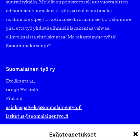
suuryrityksiin. Meidät on perustettu yli 100 vuotta sitten
edistämään suomalaista työtä ja teollisuutta sekä
nostamaan ylpeyttä kotimaisesta osaamisesta. Uskomme
yhä, että työ yhdistää ihmisiä ja rakentaa vahvaa,
elinvoimaista yhteiskuntaa. Me rakastamme työtä!
Sanoimmeko sen jo?
Suomalainen työ ry
Eteläranta 14,
00130 Helsinki
Finland
asiakaspalvelu@suomalainentyo.fi
laskutus@suomalainentyo.fi
Evästeasetukset