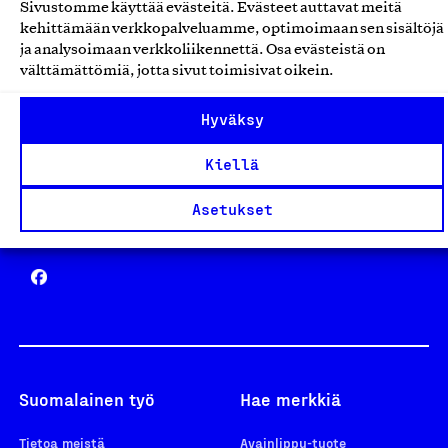
Sivustomme käyttää evästeitä. Evästeet auttavat meitä
Avainlippu
kehittämään verkkopalveluamme, optimoimaan sen sisältöjä
ja analysoimaan verkkoliikennettä. Osa evästeistä on
välttämättömiä, jotta sivut toimisivat oikein.
Hyväksy
Design From Finland
Kiellä
Asetukset
Yhteiskunnallinen Yritys -merkki
Suomalainen työ
Hae merkkiä
Tietoa meistä
Avainlippu-tuote