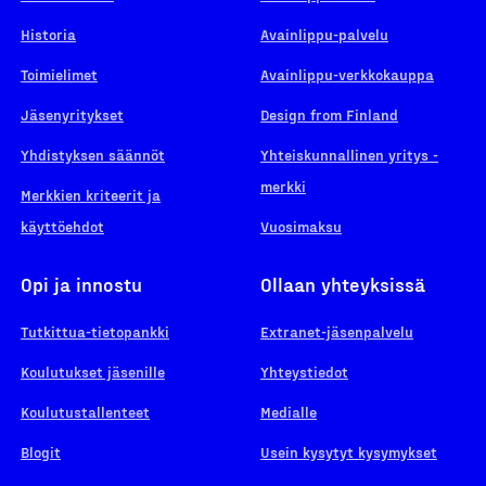
Historia
Avainlippu-palvelu
Toimielimet
Avainlippu-verkkokauppa
Jäsenyritykset
Design from Finland
Yhdistyksen säännöt
Yhteiskunnallinen yritys -
merkki
Merkkien kriteerit ja
käyttöehdot
Vuosimaksu
Opi ja innostu
Ollaan yhteyksissä
Tutkittua-tietopankki
Extranet-jäsenpalvelu
Koulutukset jäsenille
Yhteystiedot
Koulutustallenteet
Medialle
Blogit
Usein kysytyt kysymykset