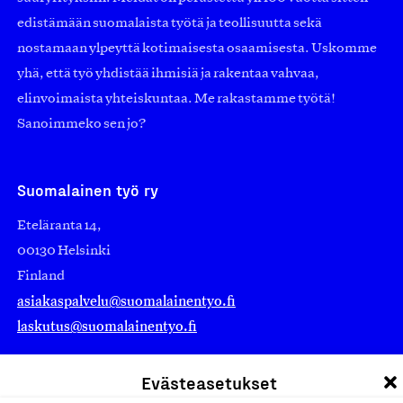
edistämään suomalaista työtä ja teollisuutta sekä
nostamaan ylpeyttä kotimaisesta osaamisesta. Uskomme
yhä, että työ yhdistää ihmisiä ja rakentaa vahvaa,
elinvoimaista yhteiskuntaa. Me rakastamme työtä!
Sanoimmeko sen jo?
Suomalainen työ ry
Eteläranta 14,
00130 Helsinki
Finland
asiakaspalvelu@suomalainentyo.fi
laskutus@suomalainentyo.fi
Evästeasetukset