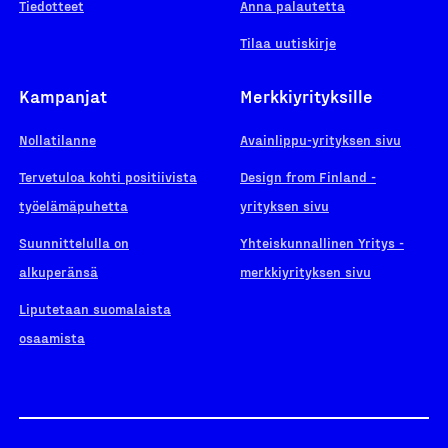
Tiedotteet
Anna palautetta
Tilaa uutiskirje
Kampanjat
Merkkiyrityksille
Nollatilanne
Avainlippu-yrityksen sivu
Tervetuloa kohti positiivista
Design from Finland -
työelämäpuhetta
yrityksen sivu
Suunnittelulla on
Yhteiskunnallinen Yritys -
alkuperänsä
merkkiyrityksen sivu
Liputetaan suomalaista
osaamista