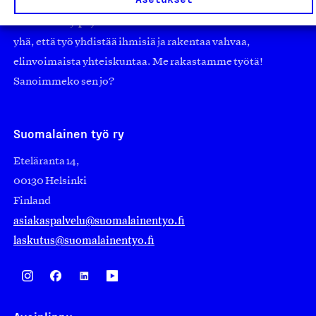
edistämään suomalaista työtä ja teollisuutta sekä
nostamaan ylpeyttä kotimaisesta osaamisesta. Uskomme
yhä, että työ yhdistää ihmisiä ja rakentaa vahvaa,
elinvoimaista yhteiskuntaa. Me rakastamme työtä!
Sanoimmeko sen jo?
Suomalainen työ ry
Eteläranta 14,
00130 Helsinki
Finland
asiakaspalvelu@suomalainentyo.fi
laskutus@suomalainentyo.fi