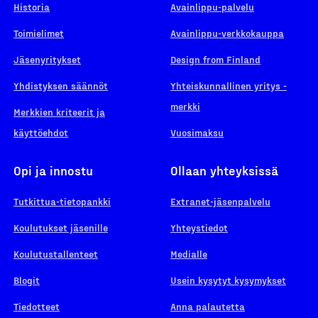
Historia
Avainlippu-palvelu
Toimielimet
Avainlippu-verkkokauppa
Jäsenyritykset
Design from Finland
Yhdistyksen säännöt
Yhteiskunnallinen yritys -
merkki
Merkkien kriteerit ja
käyttöehdot
Vuosimaksu
Opi ja innostu
Ollaan yhteyksissä
Tutkittua-tietopankki
Extranet-jäsenpalvelu
Koulutukset jäsenille
Yhteystiedot
Koulutustallenteet
Medialle
Blogit
Usein kysytyt kysymykset
Tiedotteet
Anna palautetta