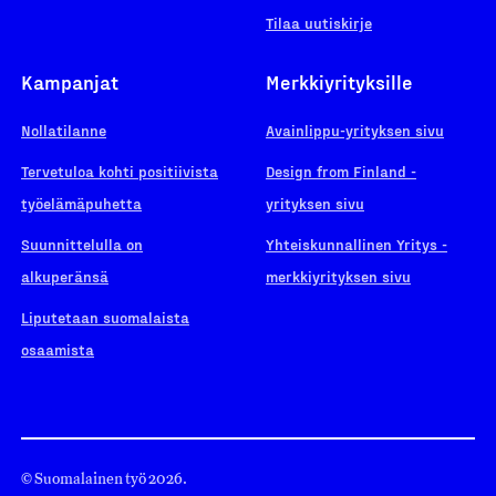
Tilaa uutiskirje
Kampanjat
Merkkiyrityksille
Nollatilanne
Avainlippu-yrityksen sivu
Tervetuloa kohti positiivista
Design from Finland -
työelämäpuhetta
yrityksen sivu
Suunnittelulla on
Yhteiskunnallinen Yritys -
alkuperänsä
merkkiyrityksen sivu
Liputetaan suomalaista
osaamista
© Suomalainen työ 2026.