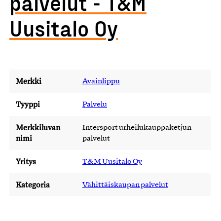
palvelut - T&M
Uusitalo Oy
Merkki
Avainlippu
Tyyppi
Palvelu
Merkkiluvan
Intersport urheilukauppaketjun
nimi
palvelut
Yritys
T&M Uusitalo Oy
Kategoria
Vähittäiskaupan palvelut