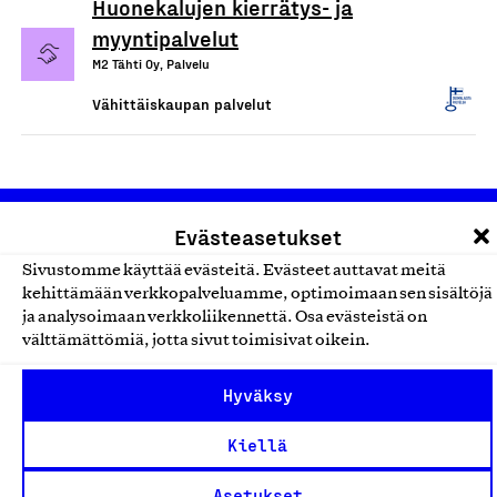
Huonekalujen kierrätys- ja
myyntipalvelut
M2 Tähti Oy, Palvelu
Vähittäiskaupan palvelut
Evästeasetukset
Sivustomme käyttää evästeitä. Evästeet auttavat meitä
kehittämään verkkopalveluamme, optimoimaan sen sisältöjä
ja analysoimaan verkkoliikennettä. Osa evästeistä on
välttämättömiä, jotta sivut toimisivat oikein.
Olemme jäsentemme omistama puolueeton,
työmarkkinajärjestöistä riippumaton yhdistys.
Hyväksy
Jäseninämme on koko suomalaisen yhteiskunnan kirjo
pienistä pajoista ja yhteisöistä kansainvälisiin
Kiellä
suuryrityksiin. Meidät on perustettu yli 100 vuotta sitten
Asetukset