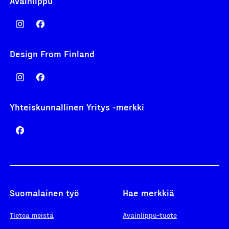
Avainlippu
Design From Finland
Yhteiskunnallinen Yritys -merkki
Suomalainen työ
Hae merkkiä
Tietoa meistä
Avainlippu-tuote