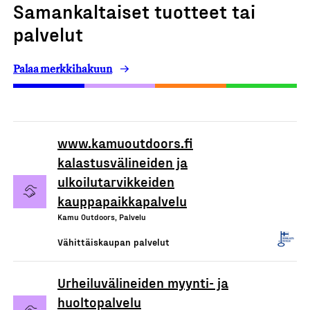
Samankaltaiset tuotteet tai
palvelut
Palaa merkkihakuun
www.kamuoutdoors.fi
kalastusvälineiden ja
ulkoilutarvikkeiden
kauppapaikkapalvelu
Kamu Outdoors, Palvelu
Vähittäiskaupan palvelut
Urheiluvälineiden myynti- ja
huoltopalvelu