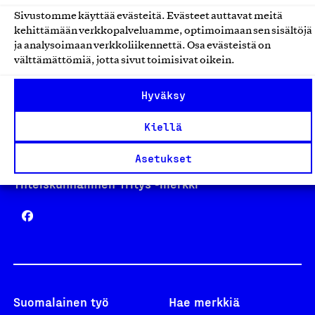
Sivustomme käyttää evästeitä. Evästeet auttavat meitä
kehittämään verkkopalveluamme, optimoimaan sen sisältöjä
Avainlippu
ja analysoimaan verkkoliikennettä. Osa evästeistä on
välttämättömiä, jotta sivut toimisivat oikein.
Hyväksy
Design From Finland
Kiellä
Asetukset
Yhteiskunnallinen Yritys -merkki
Suomalainen työ
Hae merkkiä