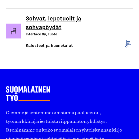
Sohvat, lepotuolit ja
sohvapöydät
Interface Oy, Tuote
Kalusteet ja huonekalut
Olemme jäsentemme omistama puolueeton,
työmarkkinajärjestöistä riippumaton yhdistys.
Jäseninämme on koko suomalaisen yhteiskunnan kirjo
pienistä pajoista ja yhteisöistä kansainvälisiin