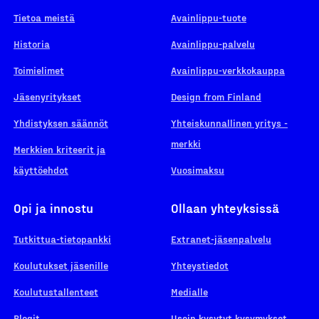
Tietoa meistä
Avainlippu-tuote
Historia
Avainlippu-palvelu
Toimielimet
Avainlippu-verkkokauppa
Jäsenyritykset
Design from Finland
Yhdistyksen säännöt
Yhteiskunnallinen yritys -
merkki
Merkkien kriteerit ja
käyttöehdot
Vuosimaksu
Opi ja innostu
Ollaan yhteyksissä
Tutkittua-tietopankki
Extranet-jäsenpalvelu
Koulutukset jäsenille
Yhteystiedot
Koulutustallenteet
Medialle
Blogit
Usein kysytyt kysymykset