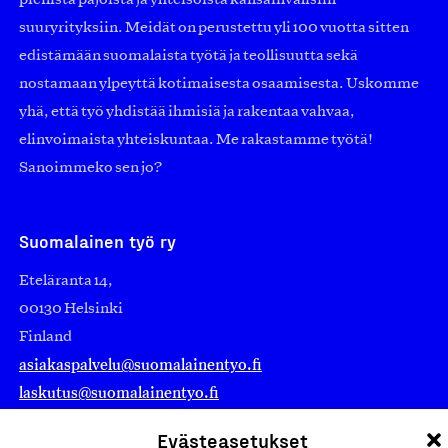
suuryrityksiin. Meidät on perustettu yli 100 vuotta sitten
edistämään suomalaista työtä ja teollisuutta sekä
nostamaan ylpeyttä kotimaisesta osaamisesta. Uskomme
yhä, että työ yhdistää ihmisiä ja rakentaa vahvaa,
elinvoimaista yhteiskuntaa. Me rakastamme työtä!
Sanoimmeko sen jo?
Suomalainen työ ry
Eteläranta 14,
00130 Helsinki
Finland
asiakaspalvelu@suomalainentyo.fi
laskutus@suomalainentyo.fi
Evästeasetukset