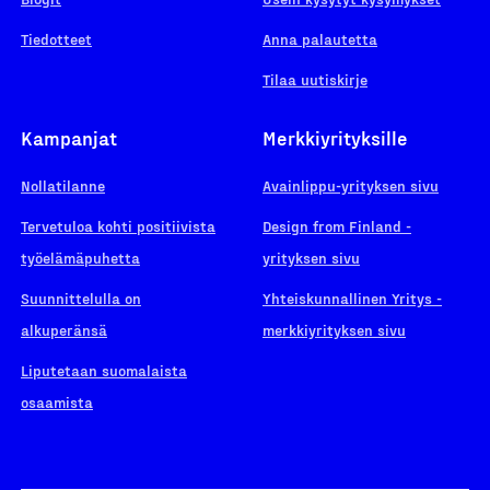
Tiedotteet
Anna palautetta
Tilaa uutiskirje
Kampanjat
Merkkiyrityksille
Nollatilanne
Avainlippu-yrityksen sivu
Tervetuloa kohti positiivista
Design from Finland -
työelämäpuhetta
yrityksen sivu
Suunnittelulla on
Yhteiskunnallinen Yritys -
alkuperänsä
merkkiyrityksen sivu
Liputetaan suomalaista
osaamista