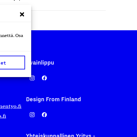
nnettä. Osa
Avainlippu
set
Design From Finland
nentyo.fi
.fi
Yhteiskunnallinen Yritys -