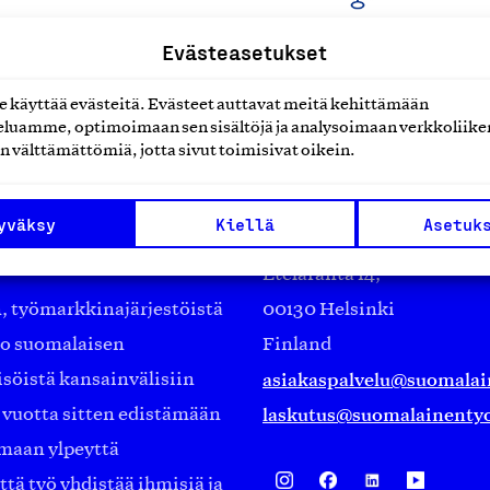
Evästeasetukset
käyttää evästeitä. Evästeet auttavat meitä kehittämään
luamme, optimoimaan sen sisältöjä ja analysoimaan verkkoliike
n välttämättömiä, jotta sivut toimisivat oikein.
Suomalainen työ ry
yväksy
Kiellä
Asetuk
Eteläranta 14,
työmarkkinajärjestöistä
00130 Helsinki
ko suomalaisen
Finland
asiakaspalvelu@suomalai
isöistä kansainvälisiin
laskutus@suomalainentyo
0 vuotta sitten edistämään
amaan ylpeyttä
ä työ yhdistää ihmisiä ja