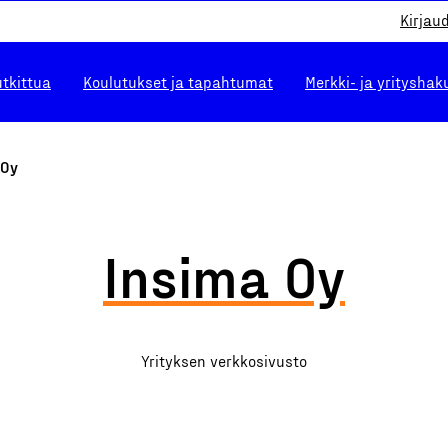
Kirjau
utkittua
Koulutukset ja tapahtumat
Merkki- ja yrityshak
 Oy
Insima Oy
Yrityksen verkkosivusto