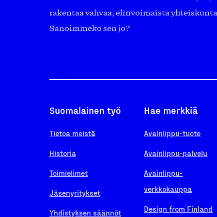
rakentaa vahvaa, elinvoimaista yhteiskunt
Sanoimmeko sen jo?
Suomalainen työ
Hae merkkiä
Tietoa meistä
Avainlippu-tuote
Historia
Avainlippu-palvelu
Toimielimet
Avainlippu-
verkkokauppa
Jäsenyritykset
Design from Finland
Yhdistyksen säännöt