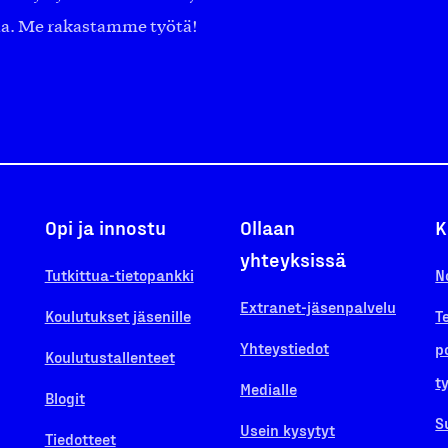
aa. Me rakastamme työtä!
Opi ja innostu
Ollaan
K
yhteyksissä
Tutkittua-tietopankki
N
Extranet-jäsenpalvelu
Koulutukset jäsenille
T
Yhteystiedot
p
Koulutustallenteet
t
Medialle
Blogit
S
Usein kysytyt
Tiedotteet