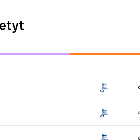
etyt
K
K
K