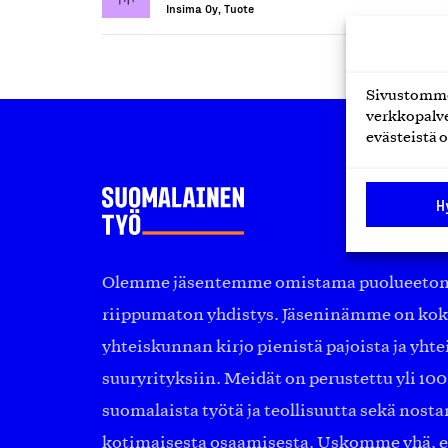
Insima Oy, Tuote
Sivustomme 
verkkopalve
evästeistä o
H
Olemme jäsentemme omistama puolueeton, 
riippumaton yhdistys. Jäseninämme on ko
yhteiskunnan kirjo pienistä pajoista ja yhte
suuryrityksiin. Meidät on perustettu yli 10
suomalaista työtä ja teollisuutta sekä nost
kotimaisesta osaamisesta. Uskomme yhä, ett