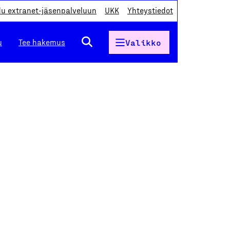
du extranet-jäsenpalveluun
UKK
Yhteystiedot
u
Tee hakemus
Valikko