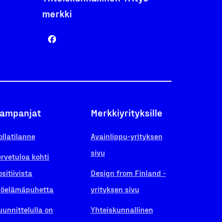
merkki
ampanjat
Merkkiyrityksille
ollatilanne
Avainlippu-yrityksen
sivu
ervetuloa kohti
ositiivista
Design from Finland -
yöelämäpuhetta
yrityksen sivu
uunnittelulla on
Yhteiskunnallinen