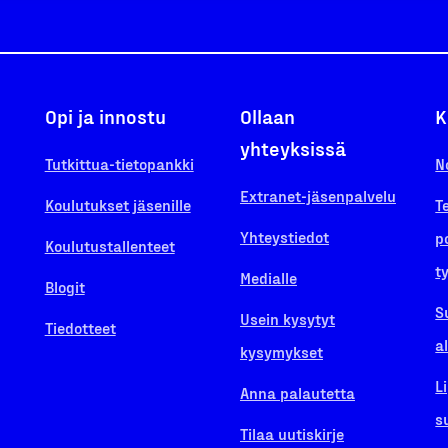
Opi ja innostu
Ollaan
K
yhteyksissä
Tutkittua-tietopankki
N
Extranet-jäsenpalvelu
Koulutukset jäsenille
T
Yhteystiedot
p
Koulutustallenteet
t
Medialle
Blogit
S
Usein kysytyt
Tiedotteet
a
kysymykset
L
Anna palautetta
s
Tilaa uutiskirje