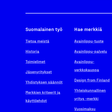
Suomalainen työ
Hae merkkiä
Tietoa meistä
Avainlippu-tuote
Historia
Avainlippu-palvelu
Toimielimet
Avainlippu-
verkkokauppa
Jäsenyritykset
Design from Finland
Yhdistyksen säännöt
Yhteiskunnallinen
Merkkien kriteerit ja
yritys -merkki
käyttöehdot
Vuosimaksu