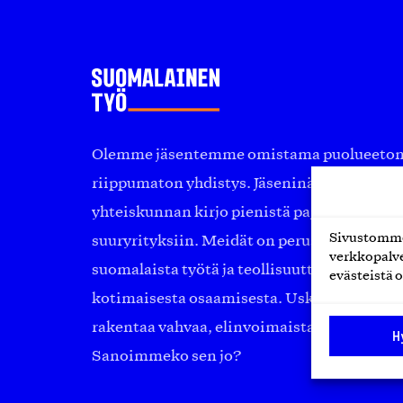
Olemme jäsentemme omistama puolueeton, 
riippumaton yhdistys. Jäseninämme on ko
yhteiskunnan kirjo pienistä pajoista ja yhte
Sivustomme 
suuryrityksiin. Meidät on perustettu yli 10
verkkopalve
suomalaista työtä ja teollisuutta sekä nost
evästeistä o
kotimaisesta osaamisesta. Uskomme yhä, ett
rakentaa vahvaa, elinvoimaista yhteiskunt
H
Sanoimmeko sen jo?