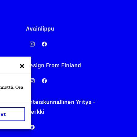
Avainlippu
Design From Finland
nentyo.fi
.fi
nnettä. Osa
Yhteiskunnallinen Yritys -
merkki
set