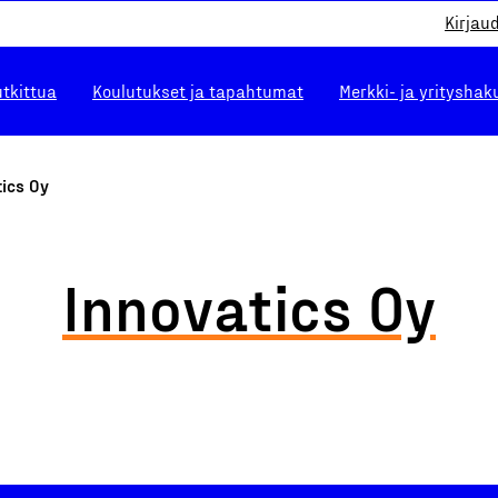
Kirjau
utkittua
Koulutukset ja tapahtumat
Merkki- ja yrityshak
ics Oy
Innovatics Oy