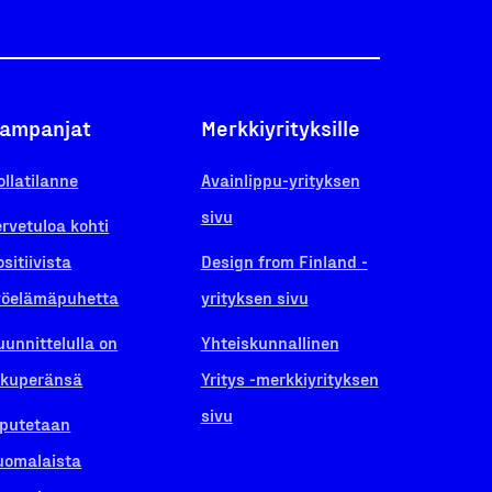
ampanjat
Merkkiyrityksille
ollatilanne
Avainlippu-yrityksen
sivu
ervetuloa kohti
ositiivista
Design from Finland -
yöelämäpuhetta
yrityksen sivu
uunnittelulla on
Yhteiskunnallinen
lkuperänsä
Yritys -merkkiyrityksen
sivu
iputetaan
uomalaista