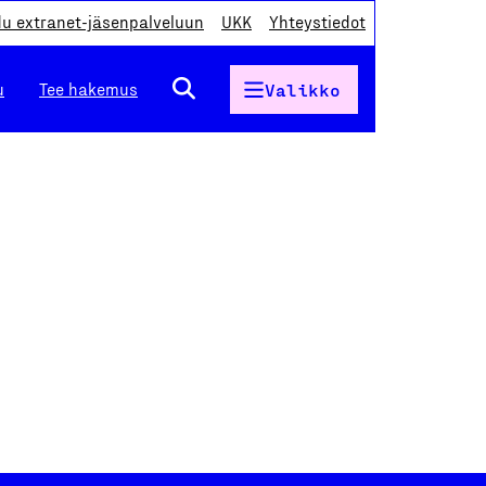
du extranet-jäsenpalveluun
UKK
Yhteystiedot
u
Tee hakemus
Valikko