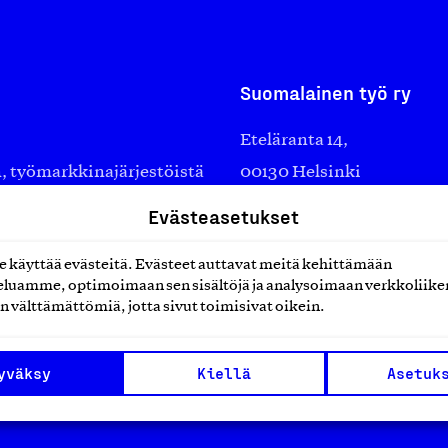
Suomalainen työ ry
Eteläranta 14,
työmarkkinajärjestöistä
00130 Helsinki
ko suomalaisen
Finland
Evästeasetukset
asiakaspalvelu@suomalai
isöistä kansainvälisiin
laskutus@suomalainentyo
käyttää evästeitä. Evästeet auttavat meitä kehittämään
0 vuotta sitten edistämään
luamme, optimoimaan sen sisältöjä ja analysoimaan verkkoliike
amaan ylpeyttä
n välttämättömiä, jotta sivut toimisivat oikein.
ä työ yhdistää ihmisiä ja
aa. Me rakastamme työtä!
yväksy
Kiellä
Asetuk