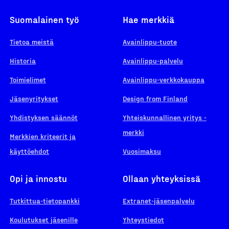
Suomalainen työ
Hae merkkiä
Tietoa meistä
Avainlippu-tuote
Historia
Avainlippu-palvelu
Toimielimet
Avainlippu-verkkokauppa
Jäsenyritykset
Design from Finland
Yhdistyksen säännöt
Yhteiskunnallinen yritys -
merkki
Merkkien kriteerit ja
käyttöehdot
Vuosimaksu
Opi ja innostu
Ollaan yhteyksissä
Tutkittua-tietopankki
Extranet-jäsenpalvelu
Koulutukset jäsenille
Yhteystiedot