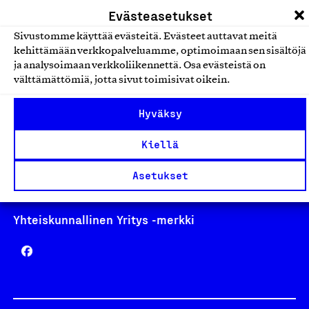
laskutus@suomalainentyo.fi
Evästeasetukset
Sivustomme käyttää evästeitä. Evästeet auttavat meitä
kehittämään verkkopalveluamme, optimoimaan sen sisältöjä
ja analysoimaan verkkoliikennettä. Osa evästeistä on
Avainlippu
välttämättömiä, jotta sivut toimisivat oikein.
Hyväksy
Kiellä
Design From Finland
Asetukset
Yhteiskunnallinen Yritys -merkki