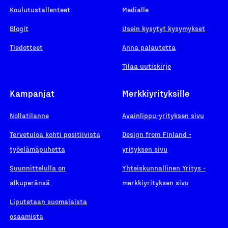
Koulutustallenteet
Medialle
Blogit
Usein kysytyt kysymykset
Tiedotteet
Anna palautetta
Tilaa uutiskirje
Kampanjat
Merkkiyrityksille
Nollatilanne
Avainlippu-yrityksen sivu
Tervetuloa kohti positiivista
Design from Finland -
työelämäpuhetta
yrityksen sivu
Suunnittelulla on
Yhteiskunnallinen Yritys -
alkuperänsä
merkkiyrityksen sivu
Liputetaan suomalaista
osaamista