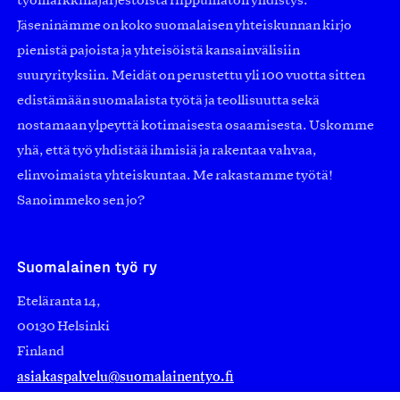
työmarkkinajärjestöistä riippumaton yhdistys.
Jäseninämme on koko suomalaisen yhteiskunnan kirjo
pienistä pajoista ja yhteisöistä kansainvälisiin
suuryrityksiin. Meidät on perustettu yli 100 vuotta sitten
edistämään suomalaista työtä ja teollisuutta sekä
nostamaan ylpeyttä kotimaisesta osaamisesta. Uskomme
yhä, että työ yhdistää ihmisiä ja rakentaa vahvaa,
elinvoimaista yhteiskuntaa. Me rakastamme työtä!
Sanoimmeko sen jo?
Suomalainen työ ry
Eteläranta 14,
00130 Helsinki
Finland
asiakaspalvelu@suomalainentyo.fi