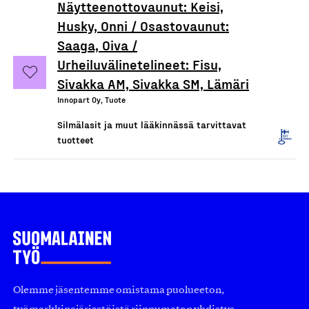
Näytteenottovaunut: Keisi,
Husky, Onni / Osastovaunut:
Saaga, Oiva /
Urheiluvälinetelineet: Fisu,
Sivakka AM, Sivakka SM, Lämäri
Innopart Oy, Tuote
Silmälasit ja muut lääkinnässä tarvittavat
tuotteet
Olemme jäsentemme omistama puolueeton,