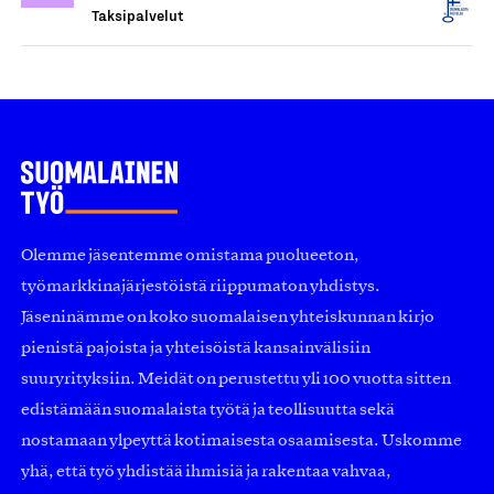
Taksipalvelut
Olemme jäsentemme omistama puolueeton,
työmarkkinajärjestöistä riippumaton yhdistys.
Jäseninämme on koko suomalaisen yhteiskunnan kirjo
pienistä pajoista ja yhteisöistä kansainvälisiin
suuryrityksiin. Meidät on perustettu yli 100 vuotta sitten
edistämään suomalaista työtä ja teollisuutta sekä
nostamaan ylpeyttä kotimaisesta osaamisesta. Uskomme
yhä, että työ yhdistää ihmisiä ja rakentaa vahvaa,