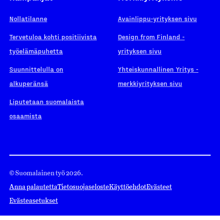
Nollatilanne
Avainlippu-yrityksen sivu
Tervetuloa kohti positiivista
Design from Finland -
työelämäpuhetta
yrityksen sivu
Suunnittelulla on
Yhteiskunnallinen Yritys -
alkuperänsä
merkkiyrityksen sivu
Liputetaan suomalaista
osaamista
© Suomalainen työ 2026.
Anna palautetta
Tietosuojaseloste
Käyttöehdot
Evästeet
Evästeasetukset