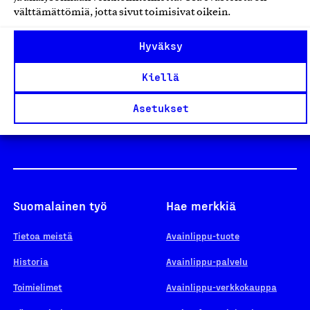
välttämättömiä, jotta sivut toimisivat oikein.
Design From Finland
Hyväksy
Kiellä
Yhteiskunnallinen Yritys -merkki
Asetukset
Suomalainen työ
Hae merkkiä
Tietoa meistä
Avainlippu-tuote
Historia
Avainlippu-palvelu
Toimielimet
Avainlippu-verkkokauppa