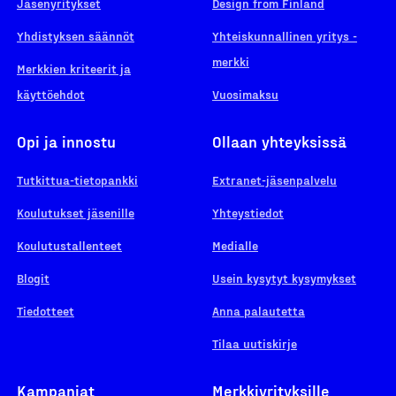
Jäsenyritykset
Design from Finland
Yhdistyksen säännöt
Yhteiskunnallinen yritys -
merkki
Merkkien kriteerit ja
käyttöehdot
Vuosimaksu
Opi ja innostu
Ollaan yhteyksissä
Tutkittua-tietopankki
Extranet-jäsenpalvelu
Koulutukset jäsenille
Yhteystiedot
Koulutustallenteet
Medialle
Blogit
Usein kysytyt kysymykset
Tiedotteet
Anna palautetta
Tilaa uutiskirje
Kampanjat
Merkkiyrityksille