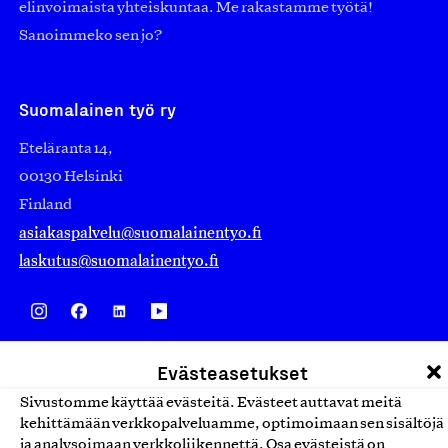
elinvoimaista yhteiskuntaa. Me rakastamme työtä!
Sanoimmeko sen jo?
Suomalainen työ ry
Eteläranta 14,
00130 Helsinki
Finland
asiakaspalvelu@suomalainentyo.fi
laskutus@suomalainentyo.fi
Avainlippu
Evästeasetukset
Sivustomme käyttää evästeitä. Evästeet auttavat meitä
kehittämään verkkopalveluamme, optimoimaan sen sisältöjä
ja analysoimaan verkkoliikennettä. Osa evästeistä on