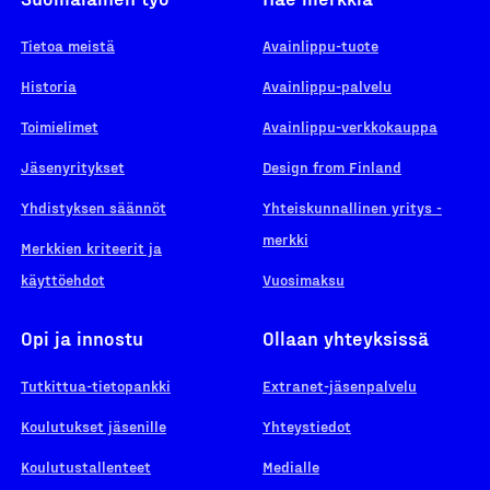
Tietoa meistä
Avainlippu-tuote
Historia
Avainlippu-palvelu
Toimielimet
Avainlippu-verkkokauppa
Jäsenyritykset
Design from Finland
Yhdistyksen säännöt
Yhteiskunnallinen yritys -
merkki
Merkkien kriteerit ja
käyttöehdot
Vuosimaksu
Opi ja innostu
Ollaan yhteyksissä
Tutkittua-tietopankki
Extranet-jäsenpalvelu
Koulutukset jäsenille
Yhteystiedot
Koulutustallenteet
Medialle