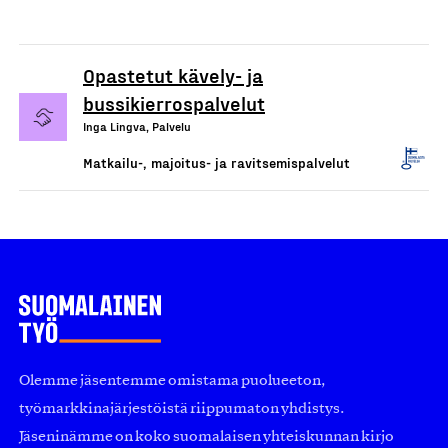
Opastetut kävely- ja
bussikierrospalvelut
Inga Lingva, Palvelu
Matkailu-, majoitus- ja ravitsemispalvelut
Olemme jäsentemme omistama puolueeton,
työmarkkinajärjestöistä riippumaton yhdistys.
Jäseninämme on koko suomalaisen yhteiskunnan kirjo