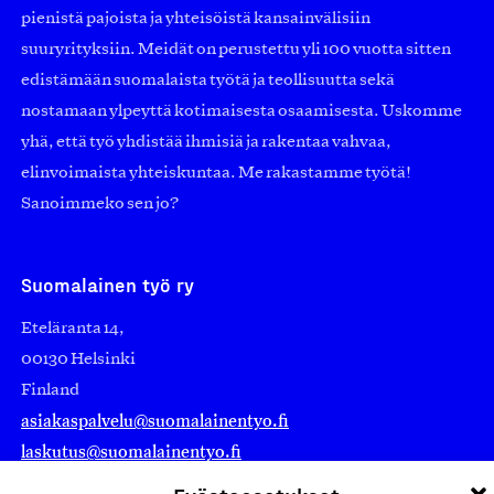
pienistä pajoista ja yhteisöistä kansainvälisiin
suuryrityksiin. Meidät on perustettu yli 100 vuotta sitten
edistämään suomalaista työtä ja teollisuutta sekä
nostamaan ylpeyttä kotimaisesta osaamisesta. Uskomme
yhä, että työ yhdistää ihmisiä ja rakentaa vahvaa,
elinvoimaista yhteiskuntaa. Me rakastamme työtä!
Sanoimmeko sen jo?
Suomalainen työ ry
Eteläranta 14,
00130 Helsinki
Finland
asiakaspalvelu@suomalainentyo.fi
laskutus@suomalainentyo.fi