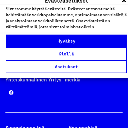
Evästeasetukset
Sivustomme käyttää evästeitä. Evästeet auttavat meitä
kehittämään verkkopalveluamme, optimoimaan sen sisältöjä
Avainlippu
ja analysoimaan verkkoliikennettä. Osa evästeistä on
välttämättömiä, jotta sivut toimisivat oikein.
Hyväksy
Design From Finland
Kiellä
Asetukset
Yhteiskunnallinen Yritys -merkki
Suomalainen työ
Hae merkkiä