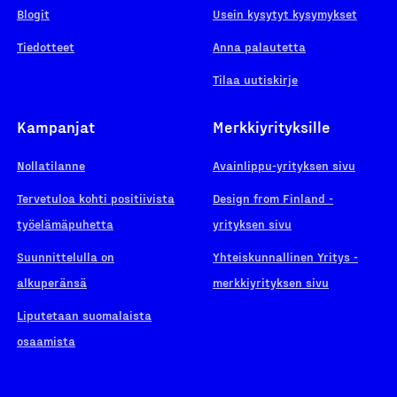
Blogit
Usein kysytyt kysymykset
Tiedotteet
Anna palautetta
Tilaa uutiskirje
Kampanjat
Merkkiyrityksille
Nollatilanne
Avainlippu-yrityksen sivu
Tervetuloa kohti positiivista
Design from Finland -
työelämäpuhetta
yrityksen sivu
Suunnittelulla on
Yhteiskunnallinen Yritys -
alkuperänsä
merkkiyrityksen sivu
Liputetaan suomalaista
osaamista