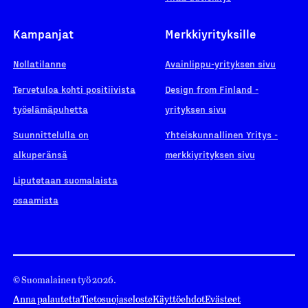
Kampanjat
Merkkiyrityksille
Nollatilanne
Avainlippu-yrityksen sivu
Tervetuloa kohti positiivista
Design from Finland -
työelämäpuhetta
yrityksen sivu
Suunnittelulla on
Yhteiskunnallinen Yritys -
alkuperänsä
merkkiyrityksen sivu
Liputetaan suomalaista
osaamista
© Suomalainen työ 2026.
Anna palautetta
Tietosuojaseloste
Käyttöehdot
Evästeet