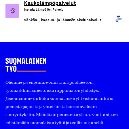
Kaukolämpöpalvelut
Inergia Lämpö Oy, Palvelu
Sähkön-, kaasun- ja lämmönjakelupalvelut
Olemme jäsentemme omistama puolueeton,
työmarkkinajärjestöistä riippumaton yhdistys.
Jäseninämme on koko suomalaisen yhteiskunnan kirjo
pienistä pajoista ja yhteisöistä kansainvälisiin
suuryrityksiin. Meidät on perustettu yli 100 vuotta sitten
edistämään suomalaista työtä ja teollisuutta sekä