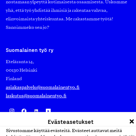
nostamaan ylpeyttä kotimaisesta osaamisesta. Uskomme
yhä, että työ yhdistää ihmisiä ja rakentaa vahvaa,
elinvoimaista yhteiskuntaa. Me rakastamme työtä!
Sanoimmeko sen jo?
Suomalainen työ ry
Eteläranta 14,
00130 Helsinki
Finland
asiakaspalvelu@suomalainentyo.fi
laskutus@suomalainentyo.fi
Evästeasetukset
Avainlippu
Sivustomme käyttää evästeitä. Evästeet auttavat meitä