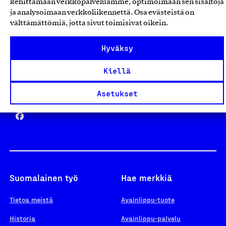
kehittämään verkkopalveluamme, optimoimaan sen sisältöjä
ja analysoimaan verkkoliikennettä. Osa evästeistä on
välttämättömiä, jotta sivut toimisivat oikein.
Design From Finland
Hyväksy
Kiellä
Yhteiskunnallinen Yritys -merkki
Asetukset
Suomalainen työ
Hae merkkiä
Tietoa meistä
Avainlippu-tuote
Historia
Avainlippu-palvelu