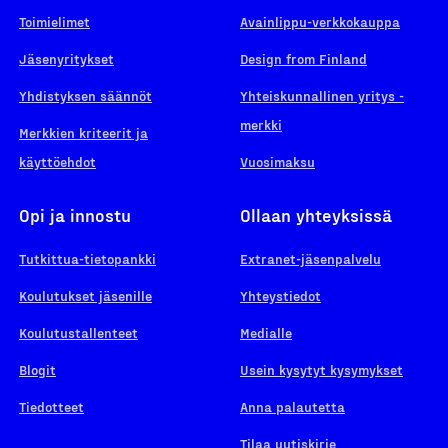
Toimielimet
Avainlippu-verkkokauppa
Jäsenyritykset
Design from Finland
Yhdistyksen säännöt
Yhteiskunnallinen yritys -
merkki
Merkkien kriteerit ja
käyttöehdot
Vuosimaksu
Opi ja innostu
Ollaan yhteyksissä
Tutkittua-tietopankki
Extranet-jäsenpalvelu
Koulutukset jäsenille
Yhteystiedot
Koulutustallenteet
Medialle
Blogit
Usein kysytyt kysymykset
Tiedotteet
Anna palautetta
Tilaa uutiskirje