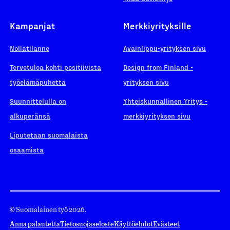
Kampanjat
Merkkiyrityksille
Nollatilanne
Avainlippu-yrityksen sivu
Tervetuloa kohti positiivista
Design from Finland -
työelämäpuhetta
yrityksen sivu
Suunnittelulla on
Yhteiskunnallinen Yritys -
alkuperänsä
merkkiyrityksen sivu
Liputetaan suomalaista
osaamista
© Suomalainen työ 2026.
Anna palautetta
Tietosuojaseloste
Käyttöehdot
Evästeet