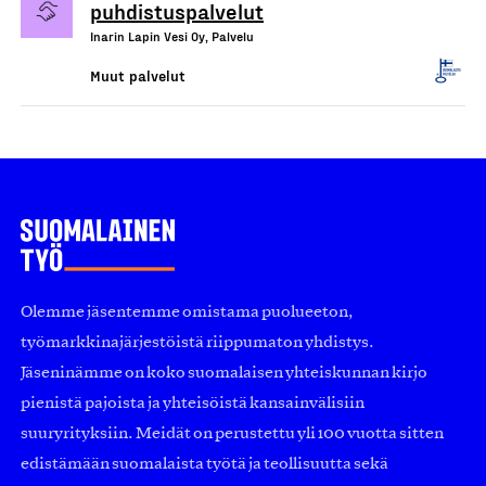
puhdistuspalvelut
Inarin Lapin Vesi Oy, Palvelu
Muut palvelut
Olemme jäsentemme omistama puolueeton,
työmarkkinajärjestöistä riippumaton yhdistys.
Jäseninämme on koko suomalaisen yhteiskunnan kirjo
pienistä pajoista ja yhteisöistä kansainvälisiin
suuryrityksiin. Meidät on perustettu yli 100 vuotta sitten
edistämään suomalaista työtä ja teollisuutta sekä