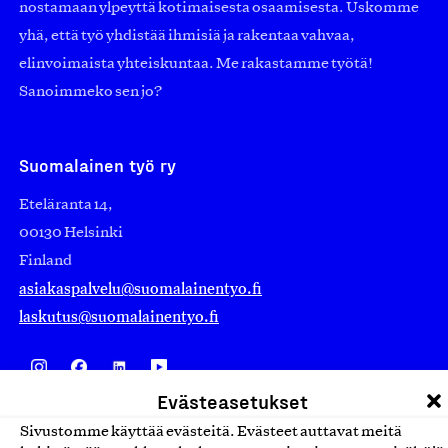
nostamaan ylpeyttä kotimaisesta osaamisesta. Uskomme
yhä, että työ yhdistää ihmisiä ja rakentaa vahvaa,
elinvoimaista yhteiskuntaa. Me rakastamme työtä!
Sanoimmeko sen jo?
Suomalainen työ ry
Eteläranta 14,
00130 Helsinki
Finland
asiakaspalvelu@suomalainentyo.fi
laskutus@suomalainentyo.fi
Evästeasetukset
Avainlippu
Sivustomme käyttää evästeitä. Evästeet auttavat meitä