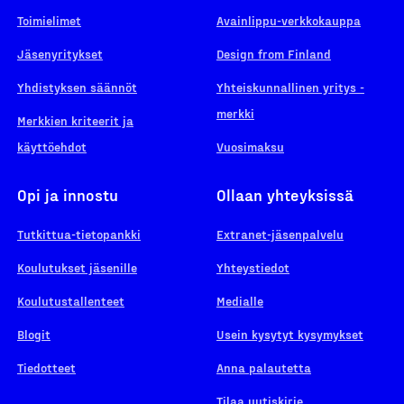
Toimielimet
Avainlippu-verkkokauppa
Jäsenyritykset
Design from Finland
Yhdistyksen säännöt
Yhteiskunnallinen yritys -
merkki
Merkkien kriteerit ja
käyttöehdot
Vuosimaksu
Opi ja innostu
Ollaan yhteyksissä
Tutkittua-tietopankki
Extranet-jäsenpalvelu
Koulutukset jäsenille
Yhteystiedot
Koulutustallenteet
Medialle
Blogit
Usein kysytyt kysymykset
Tiedotteet
Anna palautetta
Tilaa uutiskirje