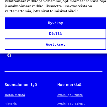
kehittämään verkkopalveluamme, optimoimaan sen sisältöjä
ja analysoimaan verkkoliikennettä. Osa evästeistä on
välttämättömiä, jotta sivut toimisivat oikein.
Design From Finland
Hyväksy
Kiellä
Yhteiskunnallinen Yritys -merkki
Asetukset
Suomalainen työ
Hae merkkiä
Tietoa meistä
Avainlippu-tuote
Historia
Avainlippu-palvelu