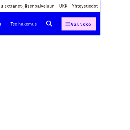
du extranet-jäsenpalveluun
UKK
Yhteystiedot
u
Tee hakemus
Valikko