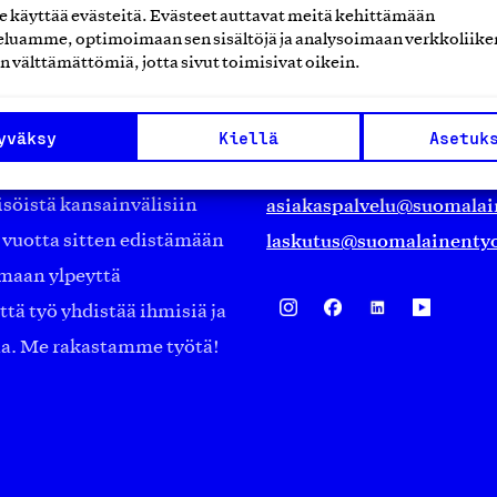
käyttää evästeitä. Evästeet auttavat meitä kehittämään
luamme, optimoimaan sen sisältöjä ja analysoimaan verkkoliike
Suomalainen työ ry
n välttämättömiä, jotta sivut toimisivat oikein.
Eteläranta 14,
työmarkkinajärjestöistä
00130 Helsinki
yväksy
Kiellä
Asetuk
ko suomalaisen
Finland
asiakaspalvelu@suomalai
isöistä kansainvälisiin
laskutus@suomalainentyo
0 vuotta sitten edistämään
amaan ylpeyttä
ä työ yhdistää ihmisiä ja
aa. Me rakastamme työtä!