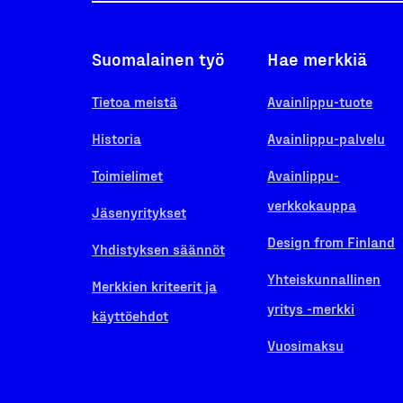
Suomalainen työ
Hae merkkiä
Tietoa meistä
Avainlippu-tuote
Historia
Avainlippu-palvelu
Toimielimet
Avainlippu-
verkkokauppa
Jäsenyritykset
Design from Finland
Yhdistyksen säännöt
Yhteiskunnallinen
Merkkien kriteerit ja
yritys -merkki
käyttöehdot
Vuosimaksu