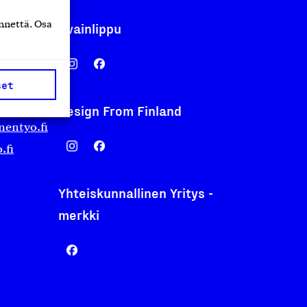
nnettä. Osa
Avainlippu
set
Design From Finland
nentyo.fi
.fi
Yhteiskunnallinen Yritys -
merkki