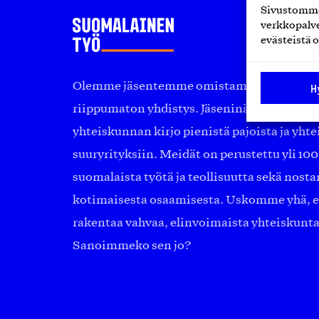
Sivustomme 
verkkopalve
evästeistä o
Olemme jäsentemme omistama puolueeton, 
H
riippumaton yhdistys. Jäseninämme on ko
yhteiskunnan kirjo pienistä pajoista ja yhte
suuryrityksiin. Meidät on perustettu yli 10
suomalaista työtä ja teollisuutta sekä nost
kotimaisesta osaamisesta. Uskomme yhä, ett
rakentaa vahvaa, elinvoimaista yhteiskunt
Sanoimmeko sen jo?