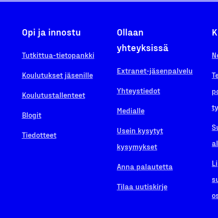
Opi ja innostu
Ollaan
K
yhteyksissä
Tutkittua-tietopankki
N
Extranet-jäsenpalvelu
Koulutukset jäsenille
T
Yhteystiedot
p
Koulutustallenteet
t
Medialle
Blogit
S
Usein kysytyt
Tiedotteet
a
kysymykset
L
Anna palautetta
s
Tilaa uutiskirje
o