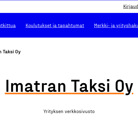
Kirjau
utkittua
Koulutukset ja tapahtumat
Merkki- ja yrityshak
n Taksi Oy
Imatran Taksi Oy
Yrityksen verkkosivusto