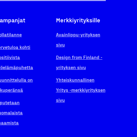
ampanjat
Merkkiyrityksille
ollatilanne
Avainlippu-yrityksen
sivu
ervetuloa kohti
ositiivista
Design from Finland -
yöelämäpuhetta
yrityksen sivu
uunnittelulla on
Yhteiskunnallinen
lkuperänsä
Yritys -merkkiyrityksen
sivu
iputetaan
uomalaista
saamista