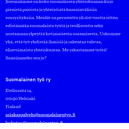
Jäseninämme on koko suomalaisen yhteiskunnan kirjo
pienistä pajoista ja yhteisöistä kansainvälisiin
suuryrityksiin. Meidät on perustettu yli 100 vuotta sitten
edistämään suomalaista työtä ja teollisuutta sekä
nostamaan ylpeyttä kotimaisesta osaamisesta. Uskomme
yhä, että työ yhdistää ihmisiä ja rakentaa vahvaa,
elinvoimaista yhteiskuntaa. Me rakastamme työtä!
Sanoimmeko sen jo?
Suomalainen työ ry
Eteläranta 14,
00130 Helsinki
Finland
asiakaspalvelu@suomalainentyo.fi
laskutus@suomalainentyo.fi