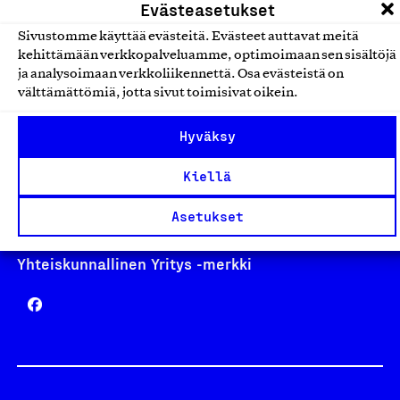
Evästeasetukset
Sivustomme käyttää evästeitä. Evästeet auttavat meitä
kehittämään verkkopalveluamme, optimoimaan sen sisältöjä
ja analysoimaan verkkoliikennettä. Osa evästeistä on
Avainlippu
välttämättömiä, jotta sivut toimisivat oikein.
Hyväksy
Design From Finland
Kiellä
Asetukset
Yhteiskunnallinen Yritys -merkki