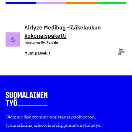
Airlyze Medibag -lääkelaukun
kokonaispaketti
Ilmaturva Oy, Palvelu
Muut palvelut
Olemme jäsentemme omistama puolueeton,
työmarkkinajärjestöistä riippumaton yhdistys.