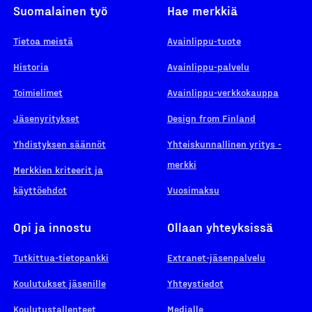
Suomalainen työ
Hae merkkiä
Tietoa meistä
Avainlippu-tuote
Historia
Avainlippu-palvelu
Toimielimet
Avainlippu-verkkokauppa
Jäsenyritykset
Design from Finland
Yhdistyksen säännöt
Yhteiskunnallinen yritys -
merkki
Merkkien kriteerit ja
käyttöehdot
Vuosimaksu
Opi ja innostu
Ollaan yhteyksissä
Tutkittua-tietopankki
Extranet-jäsenpalvelu
Koulutukset jäsenille
Yhteystiedot
Koulutustallenteet
Medialle