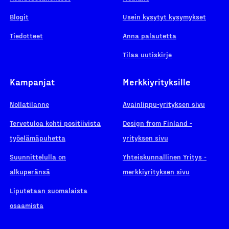
Blogit
Usein kysytyt kysymykset
Tiedotteet
Anna palautetta
Tilaa uutiskirje
Kampanjat
Merkkiyrityksille
Nollatilanne
Avainlippu-yrityksen sivu
Tervetuloa kohti positiivista
Design from Finland -
työelämäpuhetta
yrityksen sivu
Suunnittelulla on
Yhteiskunnallinen Yritys -
alkuperänsä
merkkiyrityksen sivu
Liputetaan suomalaista
osaamista