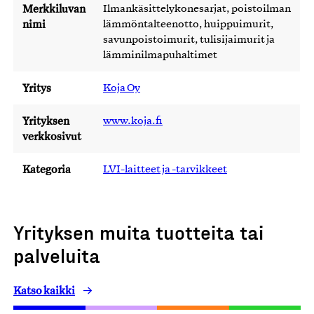
Merkkiluvan
Ilmankäsittelykonesarjat, poistoilman
nimi
lämmöntalteenotto, huippuimurit,
savunpoistoimurit, tulisijaimurit ja
lämminilmapuhaltimet
Yritys
Koja Oy
Yrityksen
www.koja.fi
verkkosivut
Kategoria
LVI-laitteet ja -tarvikkeet
Yrityksen muita tuotteita tai
palveluita
Katso kaikki