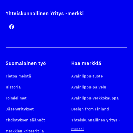
Yhteiskunnallinen Yritys -merkki
Suomalainen työ
Hae merkkiä
Tietoa meistä
Avainlippu-tuote
Historia
Avainlippu-palvelu
Toimielimet
Avainlippu-verkkokauppa
Jäsenyritykset
Design from Finland
Yhdistyksen säännöt
Yhteiskunnallinen yritys -
merkki
Merkkien kriteerit ja