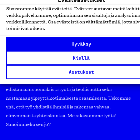
Sivustomme käyttää evästeitä. Evästeet auttavat meitä kehi
verkkopalveluamme, optimoimaan sen sisältöjä ja analysoim
verkkoliikennettä. Osa evästeistä on välttämättömiä, jotta siv
toimisivat oikein.
Hyväksy
Olemme jäsentemme omistama puolueeton,
työmarkkinajärjestöistä riippumaton yhdistys.
Kiellä
Jäseninämme on koko suomalaisen yhteiskunnan kirjo
Asetukset
pienistä pajoista ja yhteisöistä kansainvälisiin
suuryrityksiin. Meidät on perustettu yli 100 vuotta sitten
edistämään suomalaista työtä ja teollisuutta sekä
nostamaan ylpeyttä kotimaisesta osaamisesta. Uskomme
yhä, että työ yhdistää ihmisiä ja rakentaa vahvaa,
elinvoimaista yhteiskuntaa. Me rakastamme työtä!
Sanoimmeko sen jo?