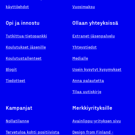
käyttöehdot
Vuosimaksu
Opi ja innostu
Ollaan yhteyksissä
Tutkittua-tietopankki
Extranet-jäsenpalvelu
Koulutukset jäsenille
Yhteystiedot
Koulutustallenteet
Medialle
Blogit
Usein kysytyt kysymykset
Tiedotteet
Anna palautetta
Tilaa uutiskirje
Kampanjat
Merkkiyrityksille
Nollatilanne
Avainlippu-yrityksen sivu
Tervetuloa kohti positiivista
Design from Finland -