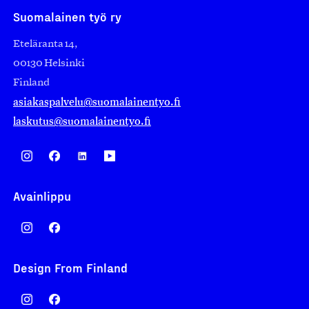
Suomalainen työ ry
Eteläranta 14,
00130 Helsinki
Finland
asiakaspalvelu@suomalainentyo.fi
laskutus@suomalainentyo.fi
Avainlippu
Design From Finland