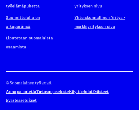
työelämäpuhetta
yrityksen sivu
Suunnittelulla on
Yhteiskunnallinen Yritys -
alkuperänsä
merkkiyrityksen sivu
Liputetaan suomalaista
osaamista
© Suomalainen työ 2026.
Anna palautetta
Tietosuojaseloste
Käyttöehdot
Evästeet
Evästeasetukset