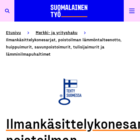
Etusivu
Merkki- ja yrityshaku
Ilmankäsittelykonesarjat, poistoilman lämmöntalteenotto,
huippuimurit, savunpoistoimurit, tulisijaimurit ja
lämminilmapuhaltimet
Ilmankäsittelykonesar
poistoilman