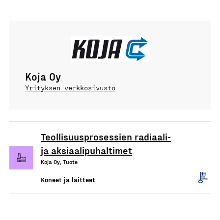
Koja Oy
Yrityksen verkkosivusto
Teollisuusprosessien radiaali-
ja aksiaalipuhaltimet
Koja Oy, Tuote
Koneet ja laitteet