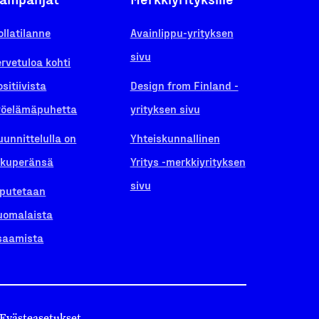
ollatilanne
Avainlippu-yrityksen
sivu
ervetuloa kohti
ositiivista
Design from Finland -
yöelämäpuhetta
yrityksen sivu
uunnittelulla on
Yhteiskunnallinen
lkuperänsä
Yritys -merkkiyrityksen
sivu
iputetaan
uomalaista
saamista
Evästeasetukset