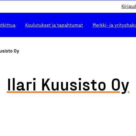
Kirjau
utkittua
Koulutukset ja tapahtumat
Merkki- ja yrityshak
uusisto Oy
Ilari Kuusisto Oy