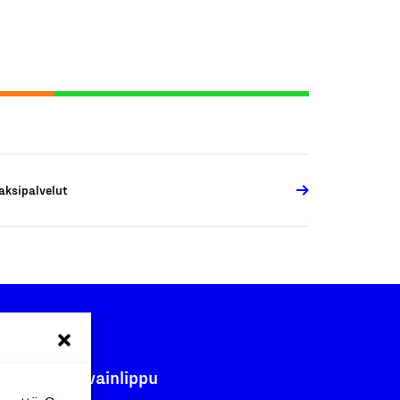
aksipalvelut
Avainlippu