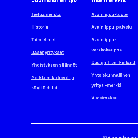
Tietoa meistä
Avainlippu-tuote
Historia
Avainlippu-palvelu
Toimielimet
Avainlippu-
verkkokauppa
Jäsenyritykset
Design from Finland
Yhdistyksen säännöt
Yhteiskunnallinen
Merkkien kriteerit ja
yritys -merkki
käyttöehdot
Vuosimaksu
© Suomalainen 