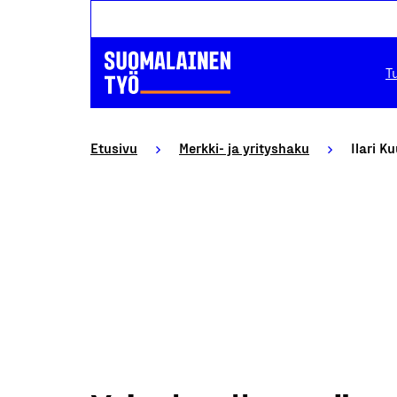
T
Etusivu
Merkki- ja yrityshaku
Ilari K