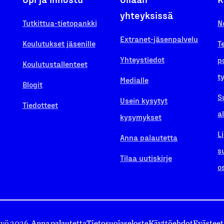
yhteyksissä
Tutkittua-tietopankki
N
Extranet-jäsenpalvelu
Koulutukset jäsenille
T
Yhteystiedot
p
Koulutustallenteet
t
Medialle
Blogit
S
Usein kysytyt
Tiedotteet
a
kysymykset
L
Anna palautetta
s
Tilaa uutiskirje
o
työ 2026.
Anna palautetta
Tietosuojaseloste
Käyttöehdot
Evästeet