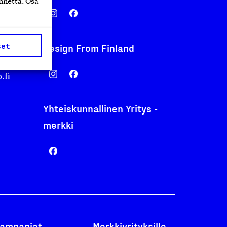
nnettä. Osa
set
Design From Finland
nentyo.fi
.fi
Yhteiskunnallinen Yritys -
merkki
ampanjat
Merkkiyrityksille