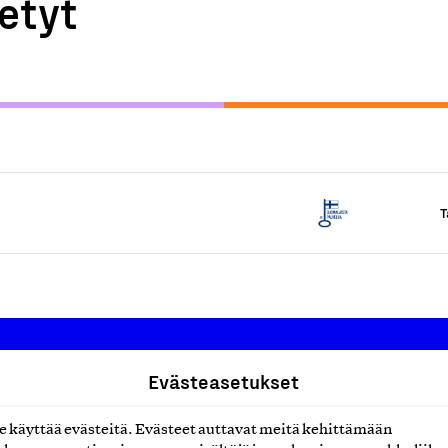
etyt
T
Evästeasetukset
Suomalainen työ ry
käyttää evästeitä. Evästeet auttavat meitä kehittämään