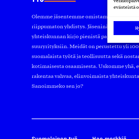
verkkopalve
evästeistä o
Olemme jäsentemme omistama puolueeton, 
riippumaton yhdistys. Jäseninämme on ko
H
yhteiskunnan kirjo pienistä pajoista ja yhte
suuryrityksiin. Meidät on perustettu yli 10
suomalaista työtä ja teollisuutta sekä nost
kotimaisesta osaamisesta. Uskomme yhä, ett
rakentaa vahvaa, elinvoimaista yhteiskunt
Sanoimmeko sen jo?
Suomalainen työ
Hae merkkiä