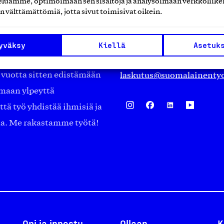
luamme, optimoimaan sen sisältöjä ja analysoimaan verkkoliike
Eteläranta 14,
n välttämättömiä, jotta sivut toimisivat oikein.
työmarkkinajärjestöistä
00130 Helsinki
ko suomalaisen
Finland
yväksy
Kiellä
Asetuk
asiakaspalvelu@suomalai
isöistä kansainvälisiin
laskutus@suomalainentyo
0 vuotta sitten edistämään
amaan ylpeyttä
ä työ yhdistää ihmisiä ja
aa. Me rakastamme työtä!
Opi ja innostu
Ollaan
K