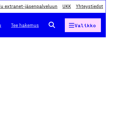
du extranet-jäsenpalveluun
UKK
Yhteystiedot
u
Tee hakemus
Valikko