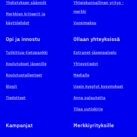
Yhdistyksen säännöt
Yhteiskunnallinen yritys -
merkki
Merkkien kriteerit ja
käyttöehdot
Vuosimaksu
Opi ja innostu
Ollaan yhteyksissä
Tutkittua-tietopankki
Extranet-jäsenpalvelu
Koulutukset jäsenille
Yhteystiedot
Koulutustallenteet
Medialle
Blogit
Usein kysytyt kysymykset
Tiedotteet
Anna palautetta
Tilaa uutiskirje
Kampanjat
Merkkiyrityksille