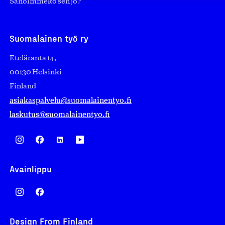
Sanoimmeko sen jo?
Suomalainen työ ry
Eteläranta 14,
00130 Helsinki
Finland
asiakaspalvelu@suomalainentyo.fi
laskutus@suomalainentyo.fi
Avainlippu
Design From Finland