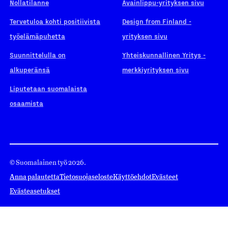
Nollatilanne
Avainlippu-yrityksen sivu
Tervetuloa kohti positiivista
Design from Finland -
työelämäpuhetta
yrityksen sivu
Suunnittelulla on
Yhteiskunnallinen Yritys -
alkuperänsä
merkkiyrityksen sivu
Liputetaan suomalaista
osaamista
© Suomalainen työ 2026.
Anna palautetta
Tietosuojaseloste
Käyttöehdot
Evästeet
Evästeasetukset