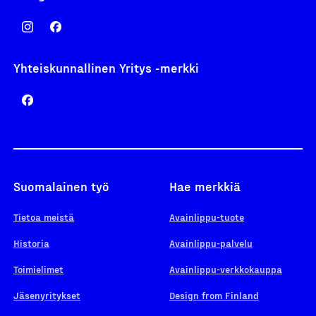
Yhteiskunnallinen Yritys -merkki
Suomalainen työ
Hae merkkiä
Tietoa meistä
Avainlippu-tuote
Historia
Avainlippu-palvelu
Toimielimet
Avainlippu-verkkokauppa
Jäsenyritykset
Design from Finland