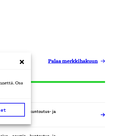
Palaa merkkihakuun
nnettä. Osa
set
oiva-, asumis-, kuntoutus- ja
osiaalipalvelut
oiva-, asumis-, kuntoutus- ja