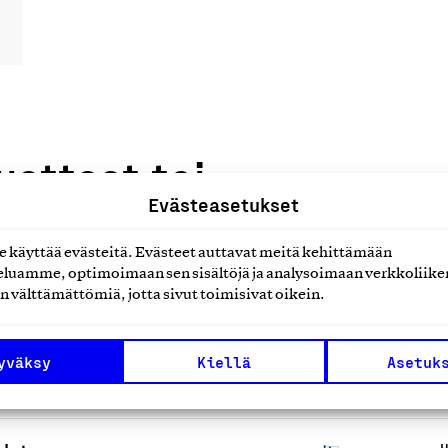
uotteet tai
Evästeasetukset
käyttää evästeitä. Evästeet auttavat meitä kehittämään
luamme, optimoimaan sen sisältöjä ja analysoimaan verkkoliike
n välttämättömiä, jotta sivut toimisivat oikein.
yväksy
Kiellä
Asetuk
velut
H
s
H