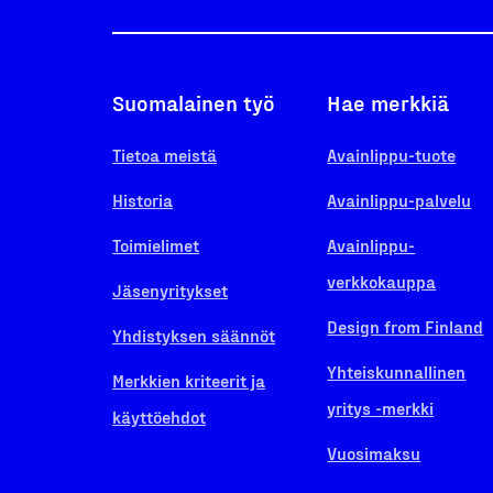
Suomalainen työ
Hae merkkiä
Tietoa meistä
Avainlippu-tuote
Historia
Avainlippu-palvelu
Toimielimet
Avainlippu-
verkkokauppa
Jäsenyritykset
Design from Finland
Yhdistyksen säännöt
Yhteiskunnallinen
Merkkien kriteerit ja
yritys -merkki
käyttöehdot
Vuosimaksu