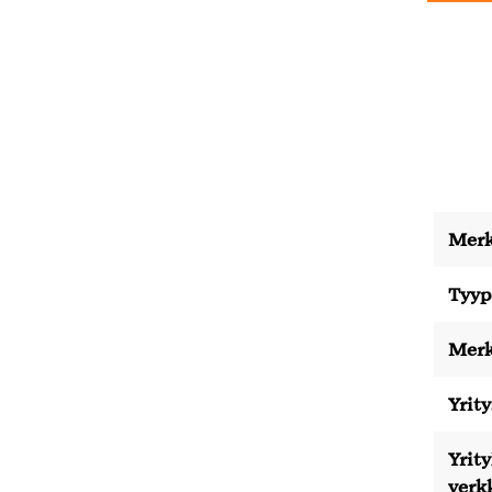
Merk
Tyyp
Merk
Yrity
Yrit
verk