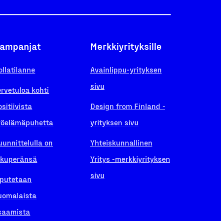
ampanjat
Merkkiyrityksille
ollatilanne
Avainlippu-yrityksen
sivu
ervetuloa kohti
ositiivista
Design from Finland -
yöelämäpuhetta
yrityksen sivu
uunnittelulla on
Yhteiskunnallinen
lkuperänsä
Yritys -merkkiyrityksen
sivu
iputetaan
uomalaista
saamista