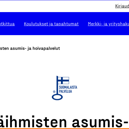
Kirjau
utkittua
Koulutukset ja tapahtumat
Merkki- ja yrityshak
sten asumis- ja hoivapalvelut
äihmisten asumis-