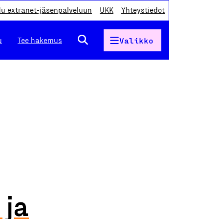
du extranet-jäsenpalveluun
UKK
Yhteystiedot
u
Tee hakemus
Valikko
 ja