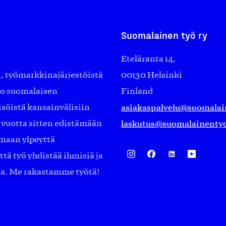
Suomalainen työ ry
Eteläranta 14,
työmarkkinajärjestöistä
00130 Helsinki
ko suomalaisen
Finland
asiakaspalvelu@suomalai
isöistä kansainvälisiin
laskutus@suomalainentyo
0 vuotta sitten edistämään
amaan ylpeyttä
ä työ yhdistää ihmisiä ja
aa. Me rakastamme työtä!