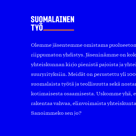
Olemme jäsentemme omistama puolueeton, 
riippumaton yhdistys. Jäseninämme on ko
yhteiskunnan kirjo pienistä pajoista ja yhte
suuryrityksiin. Meidät on perustettu yli 10
suomalaista työtä ja teollisuutta sekä nost
kotimaisesta osaamisesta. Uskomme yhä, ett
rakentaa vahvaa, elinvoimaista yhteiskunt
Sanoimmeko sen jo?