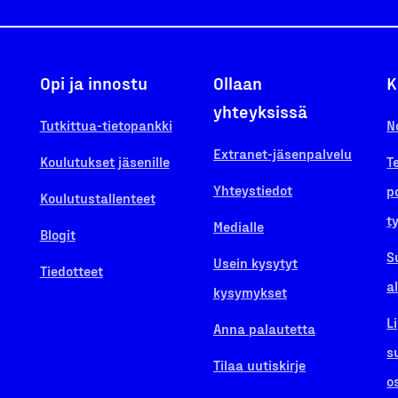
Opi ja innostu
Ollaan
K
yhteyksissä
Tutkittua-tietopankki
N
Extranet-jäsenpalvelu
Koulutukset jäsenille
T
Yhteystiedot
p
Koulutustallenteet
t
Medialle
Blogit
S
Usein kysytyt
Tiedotteet
a
kysymykset
L
Anna palautetta
s
Tilaa uutiskirje
o