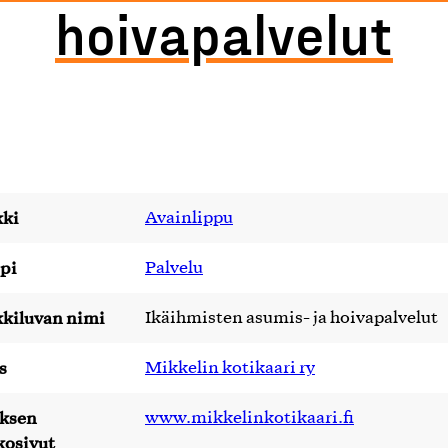
hoivapalvelut
ki
Avainlippu
pi
Palvelu
kiluvan nimi
Ikäihmisten asumis- ja hoivapalvelut
s
Mikkelin kotikaari ry
yksen
www.mikkelinkotikaari.fi
kosivut