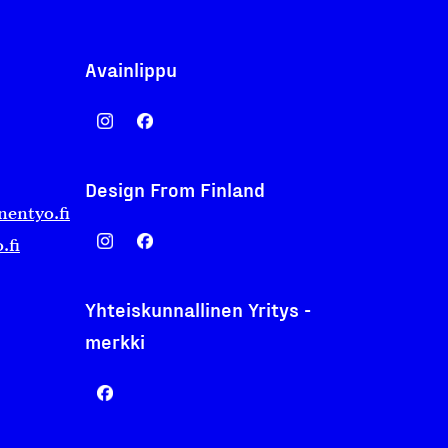
Avainlippu
Design From Finland
nentyo.fi
.fi
Yhteiskunnallinen Yritys -
merkki