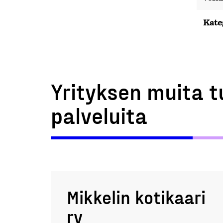
Kate
Yrityksen muita t
palveluita
Mikkelin kotikaari
ry