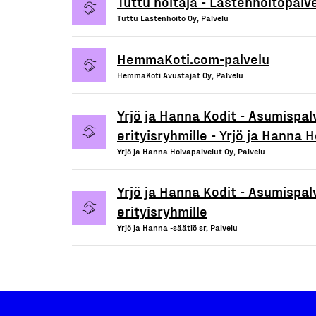
Tuttu hoitaja - Lastenhoitopalv
Tuttu Lastenhoito Oy, Palvelu
HemmaKoti.com-palvelu
HemmaKoti Avustajat Oy, Palvelu
Yrjö ja Hanna Kodit - Asumispalv
erityisryhmille - Yrjö ja Hanna 
Yrjö ja Hanna Hoivapalvelut Oy, Palvelu
Yrjö ja Hanna Kodit - Asumispalv
erityisryhmille
Yrjö ja Hanna -säätiö sr, Palvelu