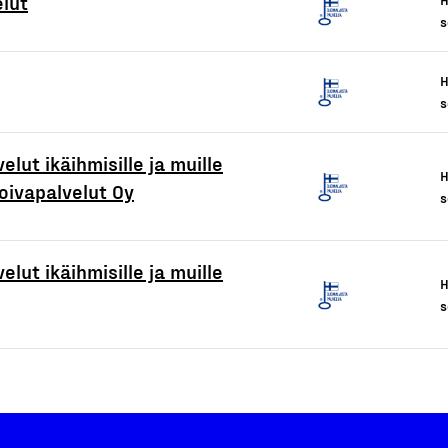
elut
s
H
s
elut ikäihmisille ja muille
H
Hoivapalvelut Oy
s
elut ikäihmisille ja muille
H
s