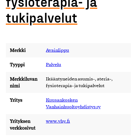
fysioterapia- ja
tukipalvelut
Merkki
Avainlippu
Tyyppi
Palvelu
Merkkiluvan
Ikääntyneiden asumis-, ateria-,
nimi
fysioterapia- ja tukipalvelut
Yritys
Kuusankosken
Vanhainhuoltoyhdistys ry
Yrityksen
www.vhy.fi
verkkosivut