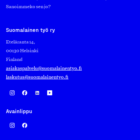
Sanoimmeko sen jo?
Suomalainen työ ry
Eteläranta 14,
00130 Helsinki
Finland
asiakaspalvelu@suomalainentyo.fi
laskutus@suomalainentyo.fi
Avainlippu