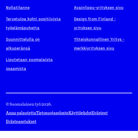
Nollatilanne
Avainlippu-yrityksen sivu
Tervetuloa kohti positiivista
Design from Finland -
työelämäpuhetta
yrityksen sivu
Suunnittelulla on
Yhteiskunnallinen Yritys -
alkuperänsä
merkkiyrityksen sivu
Liputetaan suomalaista
osaamista
© Suomalainen työ 2026.
Anna palautetta
Tietosuojaseloste
Käyttöehdot
Evästeet
Evästeasetukset