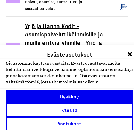
Hoiva-, asumis-, kuntoutus- ja
sosiaalipalvelut
Yrjö ja Hanna Kodit -
Asumispalvelut ikäihmisille ja
muille erityisryhmille - Yrjö ja
Hanna Hoivapalvelut Oy
Evästeasetukset
Yrjö ja Hanna Hoivapalvelut Oy, Palvelu
Sivustomme käyttää evästeitä. Evästeet auttavat meitä
Hoiva-, asumis-, kuntoutus- ja
kehittämään verkkopalveluamme, optimoimaan sen sisältöjä
sosiaalipalvelut
ja analysoimaan verkkoliikennettä. Osa evästeistä on
välttämättömiä, jotta sivut toimisivat oikein.
Yrjö ja Hanna Kodit -
Hyväksy
Asumispalvelut ikäihmisille ja
muille erityisryhmille
Kiellä
Yrjö ja Hanna -säätiö sr, Palvelu
Asetukset
Hoiva-, asumis-, kuntoutus- ja
sosiaalipalvelut