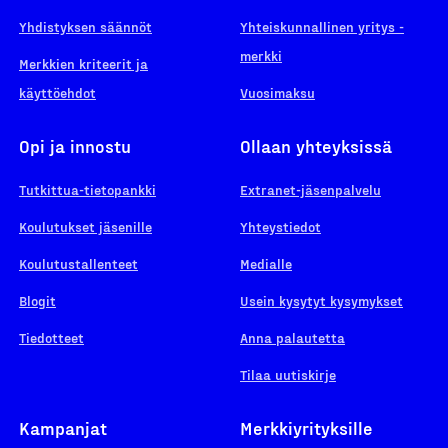
Yhdistyksen säännöt
Yhteiskunnallinen yritys -
merkki
Merkkien kriteerit ja
käyttöehdot
Vuosimaksu
Opi ja innostu
Ollaan yhteyksissä
Tutkittua-tietopankki
Extranet-jäsenpalvelu
Koulutukset jäsenille
Yhteystiedot
Koulutustallenteet
Medialle
Blogit
Usein kysytyt kysymykset
Tiedotteet
Anna palautetta
Tilaa uutiskirje
Kampanjat
Merkkiyrityksille