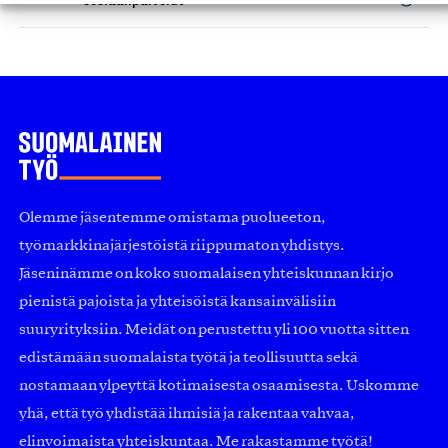
Olemme jäsentemme omistama puolueeton,
työmarkkinajärjestöistä riippumaton yhdistys.
Jäseninämme on koko suomalaisen yhteiskunnan kirjo
pienistä pajoista ja yhteisöistä kansainvälisiin
suuryrityksiin. Meidät on perustettu yli 100 vuotta sitten
edistämään suomalaista työtä ja teollisuutta sekä
nostamaan ylpeyttä kotimaisesta osaamisesta. Uskomme
yhä, että työ yhdistää ihmisiä ja rakentaa vahvaa,
elinvoimaista yhteiskuntaa. Me rakastamme työtä!