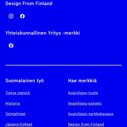
Design From Finland
Yhteiskunnallinen Yritys -merkki
Suomalainen työ
Hae merkkiä
Tietoa meistä
Avainlippu-tuote
Historia
Avainlippu-palvelu
Toimielimet
Avainlippu-verkkokauppa
Jäsenyritykset
Design from Finland