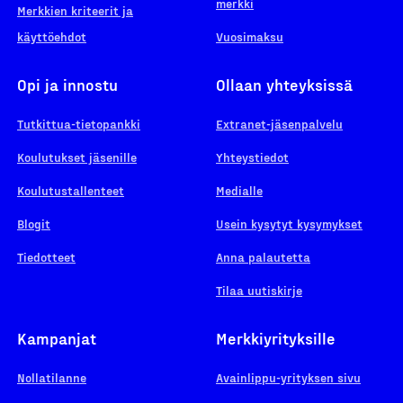
merkki
Merkkien kriteerit ja
käyttöehdot
Vuosimaksu
Opi ja innostu
Ollaan yhteyksissä
Tutkittua-tietopankki
Extranet-jäsenpalvelu
Koulutukset jäsenille
Yhteystiedot
Koulutustallenteet
Medialle
Blogit
Usein kysytyt kysymykset
Tiedotteet
Anna palautetta
Tilaa uutiskirje
Kampanjat
Merkkiyrityksille
Nollatilanne
Avainlippu-yrityksen sivu