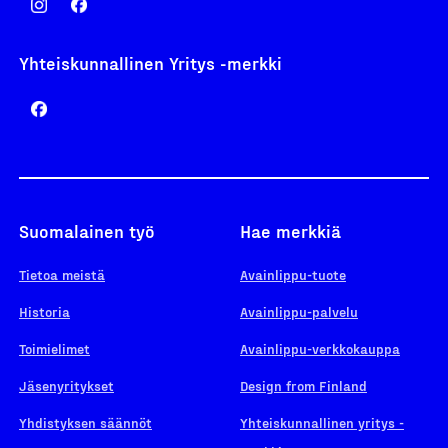
Yhteiskunnallinen Yritys -merkki
Suomalainen työ
Hae merkkiä
Tietoa meistä
Avainlippu-tuote
Historia
Avainlippu-palvelu
Toimielimet
Avainlippu-verkkokauppa
Jäsenyritykset
Design from Finland
Yhdistyksen säännöt
Yhteiskunnallinen yritys -