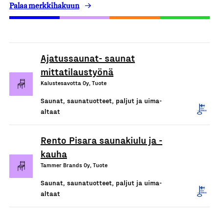
Palaa merkkihakuun
Ajatussaunat- saunat
mittatilaustyönä
Kalustesavotta Oy, Tuote
Saunat, saunatuotteet, paljut ja uima-
altaat
Rento Pisara saunakiulu ja -
kauha
Tammer Brands Oy, Tuote
Saunat, saunatuotteet, paljut ja uima-
altaat