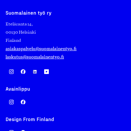
Suomalainen työ ry
Eteläranta 14,
00130 Helsinki
Finland
asiakaspalvelu@suomalainentyo.fi
laskutus@suomalainentyo.fi
Avainlippu
Design From Finland