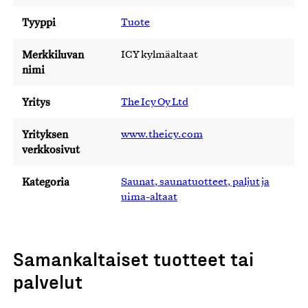
Tyyppi
Tuote
Merkkiluvan
ICY kylmäaltaat
nimi
Yritys
The Icy Oy Ltd
Yrityksen
www.theicy.com
verkkosivut
Kategoria
Saunat, saunatuotteet, paljut ja
uima-altaat
Samankaltaiset tuotteet tai
palvelut