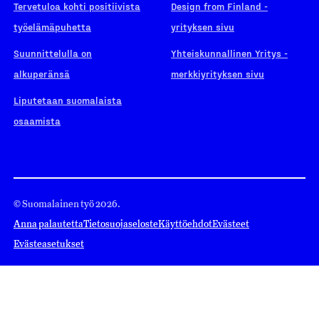
Tervetuloa kohti positiivista
Design from Finland -
työelämäpuhetta
yrityksen sivu
Suunnittelulla on
Yhteiskunnallinen Yritys -
alkuperänsä
merkkiyrityksen sivu
Liputetaan suomalaista
osaamista
© Suomalainen työ 2026.
Anna palautetta
Tietosuojaseloste
Käyttöehdot
Evästeet
Evästeasetukset