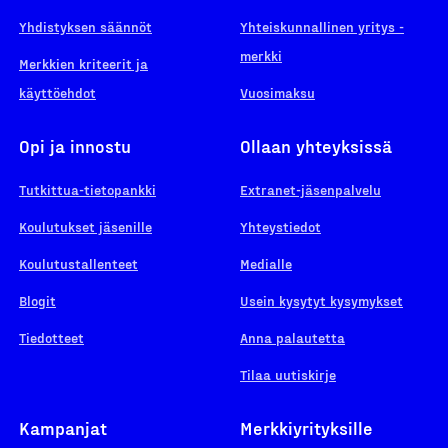
Yhdistyksen säännöt
Yhteiskunnallinen yritys -
merkki
Merkkien kriteerit ja
käyttöehdot
Vuosimaksu
Opi ja innostu
Ollaan yhteyksissä
Tutkittua-tietopankki
Extranet-jäsenpalvelu
Koulutukset jäsenille
Yhteystiedot
Koulutustallenteet
Medialle
Blogit
Usein kysytyt kysymykset
Tiedotteet
Anna palautetta
Tilaa uutiskirje
Kampanjat
Merkkiyrityksille