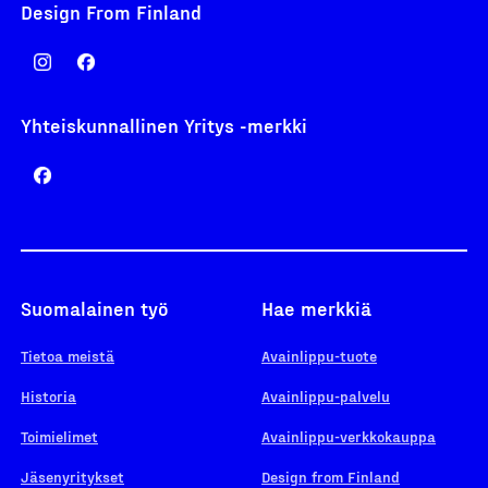
Design From Finland
Yhteiskunnallinen Yritys -merkki
Suomalainen työ
Hae merkkiä
Tietoa meistä
Avainlippu-tuote
Historia
Avainlippu-palvelu
Toimielimet
Avainlippu-verkkokauppa
Jäsenyritykset
Design from Finland