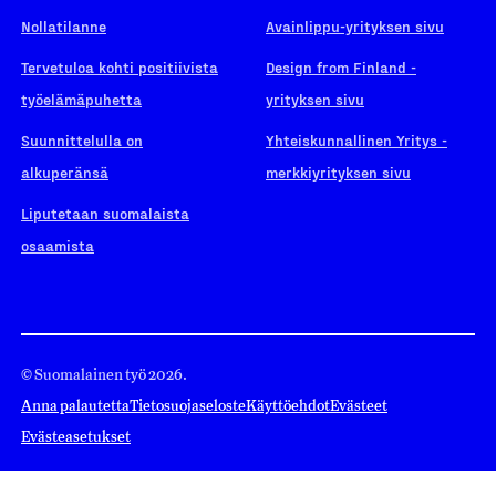
Nollatilanne
Avainlippu-yrityksen sivu
Tervetuloa kohti positiivista
Design from Finland -
työelämäpuhetta
yrityksen sivu
Suunnittelulla on
Yhteiskunnallinen Yritys -
alkuperänsä
merkkiyrityksen sivu
Liputetaan suomalaista
osaamista
© Suomalainen työ 2026.
Anna palautetta
Tietosuojaseloste
Käyttöehdot
Evästeet
Evästeasetukset