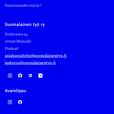
Sanoimmeko sen jo?
Suomalainen työ ry
Eteläranta 14,
00130 Helsinki
Finland
asiakaspalvelu@suomalainentyo.fi
laskutus@suomalainentyo.fi
Avainlippu