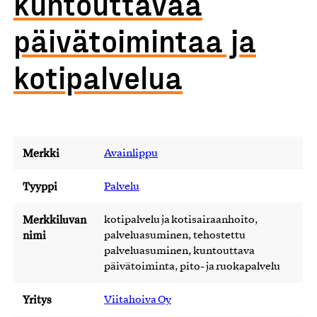
kuntouttavaa
päivätoimintaa ja
kotipalvelua
Merkki
Avainlippu
Tyyppi
Palvelu
Merkkiluvan
kotipalvelu ja kotisairaanhoito,
nimi
palveluasuminen, tehostettu
palveluasuminen, kuntouttava
päivätoiminta, pito- ja ruokapalvelu
Yritys
Viitahoiva Oy