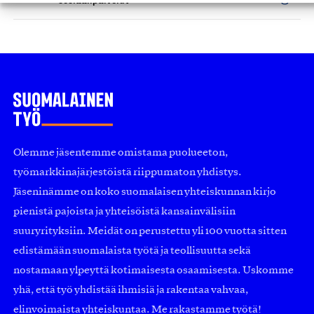
Olemme jäsentemme omistama puolueeton,
työmarkkinajärjestöistä riippumaton yhdistys.
Jäseninämme on koko suomalaisen yhteiskunnan kirjo
pienistä pajoista ja yhteisöistä kansainvälisiin
suuryrityksiin. Meidät on perustettu yli 100 vuotta sitten
edistämään suomalaista työtä ja teollisuutta sekä
nostamaan ylpeyttä kotimaisesta osaamisesta. Uskomme
yhä, että työ yhdistää ihmisiä ja rakentaa vahvaa,
elinvoimaista yhteiskuntaa. Me rakastamme työtä!