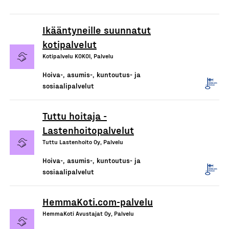
Ikääntyneille suunnatut
kotipalvelut
Kotipalvelu KOKOI, Palvelu
Hoiva-, asumis-, kuntoutus- ja
sosiaalipalvelut
Tuttu hoitaja -
Lastenhoitopalvelut
Tuttu Lastenhoito Oy, Palvelu
Hoiva-, asumis-, kuntoutus- ja
sosiaalipalvelut
HemmaKoti.com-palvelu
HemmaKoti Avustajat Oy, Palvelu