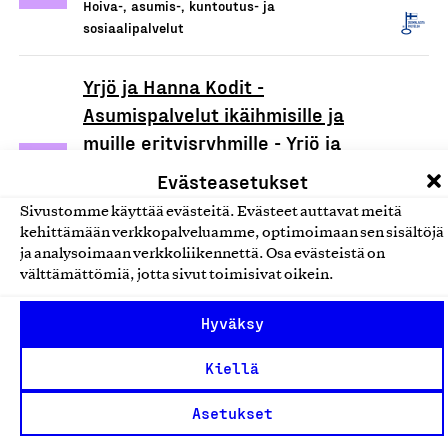
Hoiva-, asumis-, kuntoutus- ja
sosiaalipalvelut
Yrjö ja Hanna Kodit -
Asumispalvelut ikäihmisille ja
muille erityisryhmille - Yrjö ja
Hanna Hoivapalvelut Oy
Evästeasetukset
Yrjö ja Hanna Hoivapalvelut Oy, Palvelu
Sivustomme käyttää evästeitä. Evästeet auttavat meitä
Hoiva-, asumis-, kuntoutus- ja
kehittämään verkkopalveluamme, optimoimaan sen sisältöjä
sosiaalipalvelut
ja analysoimaan verkkoliikennettä. Osa evästeistä on
välttämättömiä, jotta sivut toimisivat oikein.
Yrjö ja Hanna Kodit -
Hyväksy
Asumispalvelut ikäihmisille ja
muille erityisryhmille
Kiellä
Yrjö ja Hanna -säätiö sr, Palvelu
Asetukset
Hoiva-, asumis-, kuntoutus- ja
sosiaalipalvelut