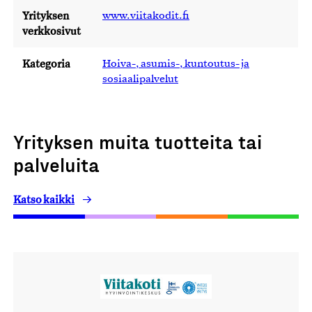
Yrityksen
www.viitakodit.fi
verkkosivut
Kategoria
Hoiva-, asumis-, kuntoutus- ja
sosiaalipalvelut
Yrityksen muita tuotteita tai
palveluita
Katso kaikki