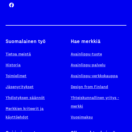
Suomalainen työ
Hae merkkiä
Tietoa meistä
Avainlippu-tuote
Historia
Avainlippu-palvelu
Toimielimet
Avainlippu-verkkokauppa
Jäsenyritykset
Design from Finland
Yhdistyksen säännöt
Yhteiskunnallinen yritys -
merkki
Merkkien kriteerit ja
käyttöehdot
Vuosimaksu