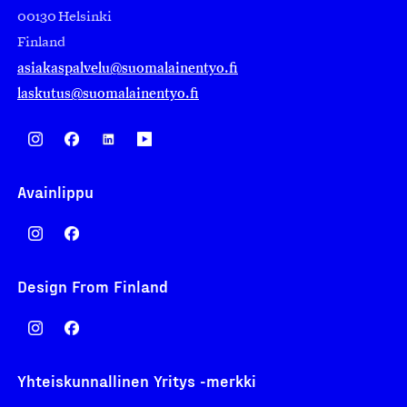
00130 Helsinki
Finland
asiakaspalvelu@suomalainentyo.fi
laskutus@suomalainentyo.fi
Avainlippu
Design From Finland
Yhteiskunnallinen Yritys -merkki