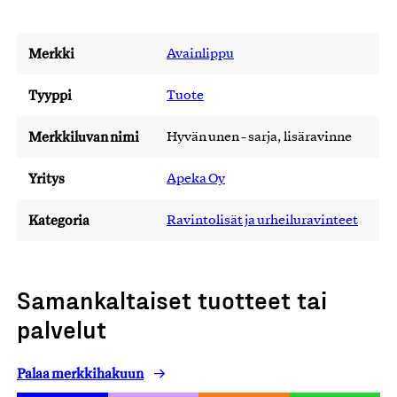
Merkki
Avainlippu
Tyyppi
Tuote
Merkkiluvan nimi
Hyvän unen - sarja, lisäravinne
Yritys
Apeka Oy
Kategoria
Ravintolisät ja urheiluravinteet
Samankaltaiset tuotteet tai
palvelut
Palaa merkkihakuun