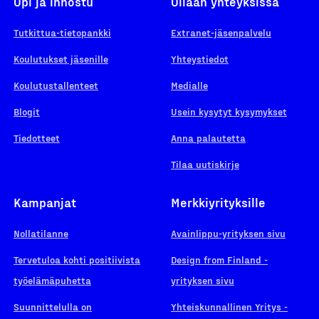
Opi ja innostu
Ollaan yhteyksissä
Tutkittua-tietopankki
Extranet-jäsenpalvelu
Koulutukset jäsenille
Yhteystiedot
Koulutustallenteet
Medialle
Blogit
Usein kysytyt kysymykset
Tiedotteet
Anna palautetta
Tilaa uutiskirje
Kampanjat
Merkkiyrityksille
Nollatilanne
Avainlippu-yrityksen sivu
Tervetuloa kohti positiivista
Design from Finland -
työelämäpuhetta
yrityksen sivu
Suunnittelulla on
Yhteiskunnallinen Yritys -