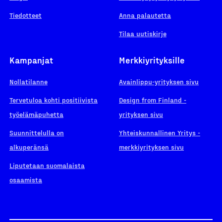
Tiedotteet
Anna palautetta
Tilaa uutiskirje
Kampanjat
Merkkiyrityksille
Nollatilanne
Avainlippu-yrityksen sivu
Tervetuloa kohti positiivista
Design from Finland -
työelämäpuhetta
yrityksen sivu
Suunnittelulla on
Yhteiskunnallinen Yritys -
alkuperänsä
merkkiyrityksen sivu
Liputetaan suomalaista
osaamista