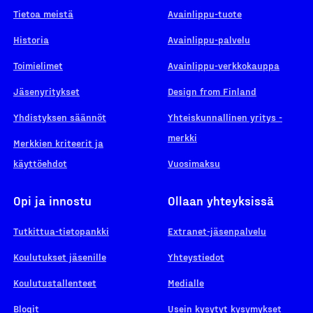
Tietoa meistä
Avainlippu-tuote
Historia
Avainlippu-palvelu
Toimielimet
Avainlippu-verkkokauppa
Jäsenyritykset
Design from Finland
Yhdistyksen säännöt
Yhteiskunnallinen yritys -
merkki
Merkkien kriteerit ja
käyttöehdot
Vuosimaksu
Opi ja innostu
Ollaan yhteyksissä
Tutkittua-tietopankki
Extranet-jäsenpalvelu
Koulutukset jäsenille
Yhteystiedot
Koulutustallenteet
Medialle
Blogit
Usein kysytyt kysymykset