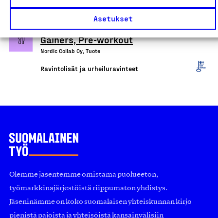
Calor Nutrition food
Asetukset
supplements: Protein Powder,
Gainers, Pre-workout
Nordic Collab Oy, Tuote
Ravintolisät ja urheiluravinteet
Olemme jäsentemme omistama puolueeton,
työmarkkinajärjestöistä riippumaton yhdistys.
Jäseninämme on koko suomalaisen yhteiskunnan kirjo
pienistä pajoista ja yhteisöistä kansainvälisiin