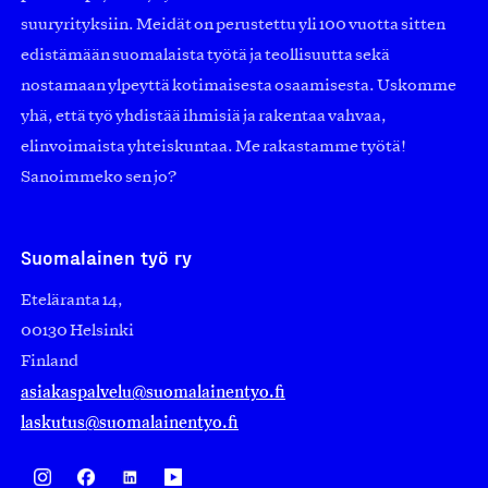
suuryrityksiin. Meidät on perustettu yli 100 vuotta sitten
edistämään suomalaista työtä ja teollisuutta sekä
nostamaan ylpeyttä kotimaisesta osaamisesta. Uskomme
yhä, että työ yhdistää ihmisiä ja rakentaa vahvaa,
elinvoimaista yhteiskuntaa. Me rakastamme työtä!
Sanoimmeko sen jo?
Suomalainen työ ry
Eteläranta 14,
00130 Helsinki
Finland
asiakaspalvelu@suomalainentyo.fi
laskutus@suomalainentyo.fi