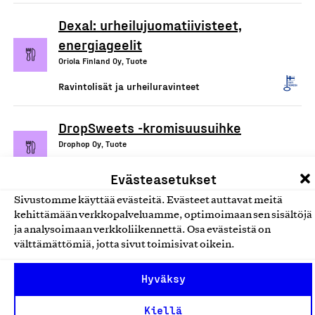
Dexal: urheilujuomatiivisteet,
energiageelit
Oriola Finland Oy, Tuote
Ravintolisät ja urheiluravinteet
DropSweets -kromisuusuihke
Drophop Oy, Tuote
Ravintolisät ja urheiluravinteet
Evästeasetukset
Sivustomme käyttää evästeitä. Evästeet auttavat meitä
Inkiväärituotteet: inkivääriöljy
kehittämään verkkopalveluamme, optimoimaan sen sisältöjä
ravintolisä, inkiväärijuoma ja
ja analysoimaan verkkoliikennettä. Osa evästeistä on
välttämättömiä, jotta sivut toimisivat oikein.
inkiväärivoide
Poutasen Puutarha Oy, Tuote
Hyväksy
Ravintolisät ja urheiluravinteet
Kiellä