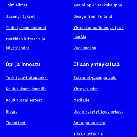
Toimielimet
Avainlippu-verkkokauppa
Jäsenyritykset
Design from Finland
Yhdistyksen säännöt
Yhteiskunnallinen yritys -
merkki
Merkkien kriteerit ja
käyttöehdot
Vuosimaksu
Opi ja innostu
Ollaan yhteyksissä
Tutkittua-tietopankki
Extranet-jäsenpalvelu
Koulutukset jäsenille
Yhteystiedot
Koulutustallenteet
Medialle
Blogit
Usein kysytyt kysymykset
Tiedotteet
Anna palautetta
Tilaa uutiskirje