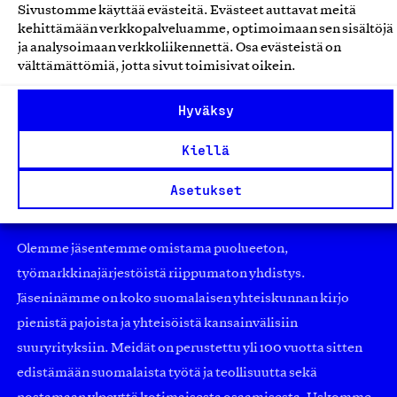
ND Nordic Design korttisarja
Sivustomme käyttää evästeitä. Evästeet auttavat meitä
ND Nordic Design, Tuote
kehittämään verkkopalveluamme, optimoimaan sen sisältöjä
ja analysoimaan verkkoliikennettä. Osa evästeistä on
Kortit, kalenterit ja julisteet
välttämättömiä, jotta sivut toimisivat oikein.
Hyväksy
Kiellä
Asetukset
Olemme jäsentemme omistama puolueeton,
työmarkkinajärjestöistä riippumaton yhdistys.
Jäseninämme on koko suomalaisen yhteiskunnan kirjo
pienistä pajoista ja yhteisöistä kansainvälisiin
suuryrityksiin. Meidät on perustettu yli 100 vuotta sitten
edistämään suomalaista työtä ja teollisuutta sekä