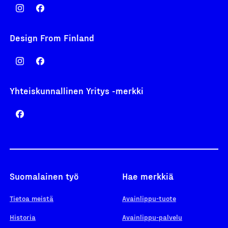
Design From Finland
Yhteiskunnallinen Yritys -merkki
Suomalainen työ
Hae merkkiä
Tietoa meistä
Avainlippu-tuote
Historia
Avainlippu-palvelu