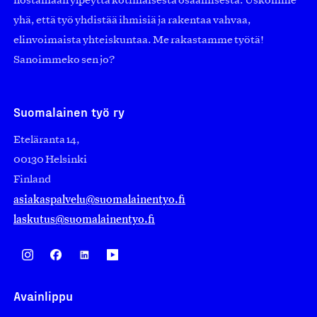
nostamaan ylpeyttä kotimaisesta osaamisesta. Uskomme
yhä, että työ yhdistää ihmisiä ja rakentaa vahvaa,
elinvoimaista yhteiskuntaa. Me rakastamme työtä!
Sanoimmeko sen jo?
Suomalainen työ ry
Eteläranta 14,
00130 Helsinki
Finland
asiakaspalvelu@suomalainentyo.fi
laskutus@suomalainentyo.fi
Avainlippu