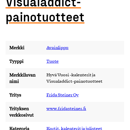
Visualaddict-
painotuotteet
Merkki
Avainlippu
Tyyppi
Tuote
Merkkiluvan
Hyvä Vuosi -kalenterit ja
nimi
Visualaddict-painotuotteet
Yritys
Frida Steiner Oy
Yrityksen
www.fridasteiner.fi
verkkosivut
Kategoria
Kortit, kalenterit ja julisteet