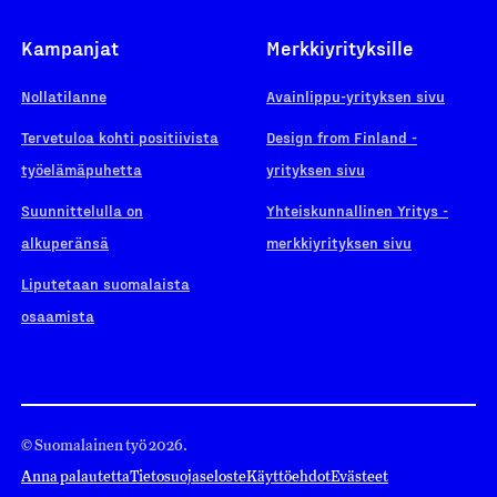
Kampanjat
Merkkiyrityksille
Nollatilanne
Avainlippu-yrityksen sivu
Tervetuloa kohti positiivista
Design from Finland -
työelämäpuhetta
yrityksen sivu
Suunnittelulla on
Yhteiskunnallinen Yritys -
alkuperänsä
merkkiyrityksen sivu
Liputetaan suomalaista
osaamista
© Suomalainen työ 2026.
Anna palautetta
Tietosuojaseloste
Käyttöehdot
Evästeet