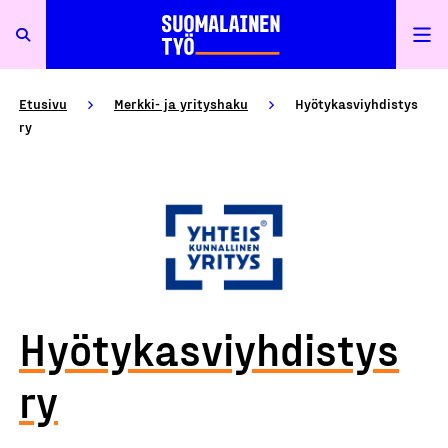
Etusivu
Merkki- ja yrityshaku
Hyötykasviyhdistys
ry
Hyötykasviyhdistys
ry