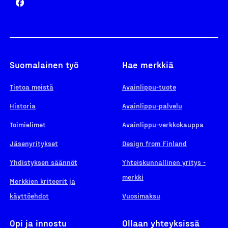
Suomalainen työ
Hae merkkiä
Tietoa meistä
Avainlippu-tuote
Historia
Avainlippu-palvelu
Toimielimet
Avainlippu-verkkokauppa
Jäsenyritykset
Design from Finland
Yhdistyksen säännöt
Yhteiskunnallinen yritys -
merkki
Merkkien kriteerit ja
käyttöehdot
Vuosimaksu
Opi ja innostu
Ollaan yhteyksissä