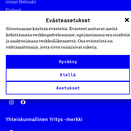
00130 Helsinki
Finland
asiakaspalvelu@suomalainentyo.fi
Evästeasetukset
laskutus@suomalainentyo.fi
Sivustomme käyttää evästeitä. Evästeet auttavat meitä
kehittämään verkkopalveluamme, optimoimaan sen sisältöjä
ja analysoimaan verkkoliikennettä. Osa evästeistä on
välttämättömiä, jotta sivut toimisivat oikein.
Avainlippu
Hyväksy
Kiellä
Asetukset
Design From Finland
Yhteiskunnallinen Yritys -merkki