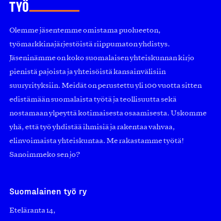
Olemme jäsentemme omistama puolueeton,
työmarkkinajärjestöistä riippumaton yhdistys.
Jäseninämme on koko suomalaisen yhteiskunnan kirjo
pienistä pajoista ja yhteisöistä kansainvälisiin
suuryrityksiin. Meidät on perustettu yli 100 vuotta sitten
edistämään suomalaista työtä ja teollisuutta sekä
nostamaan ylpeyttä kotimaisesta osaamisesta. Uskomme
yhä, että työ yhdistää ihmisiä ja rakentaa vahvaa,
elinvoimaista yhteiskuntaa. Me rakastamme työtä!
Sanoimmeko sen jo?
Suomalainen työ ry
Eteläranta 14,