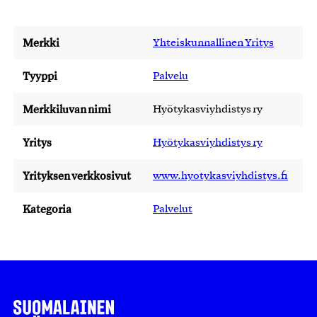
Merkki
Yhteiskunnallinen Yritys
Tyyppi
Palvelu
Merkkiluvan nimi
Hyötykasviyhdistys ry
Yritys
Hyötykasviyhdistys ry
Yrityksen verkkosivut
www.hyotykasviyhdistys.fi
Kategoria
Palvelut