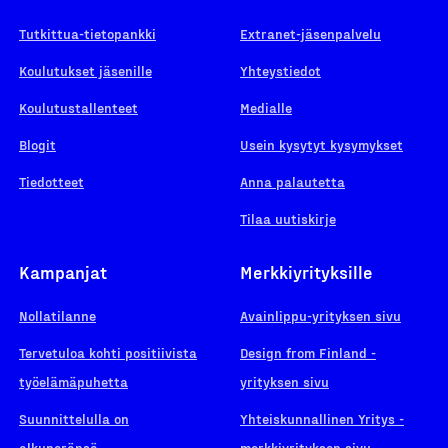
Tutkittua-tietopankki
Extranet-jäsenpalvelu
Koulutukset jäsenille
Yhteystiedot
Koulutustallenteet
Medialle
Blogit
Usein kysytyt kysymykset
Tiedotteet
Anna palautetta
Tilaa uutiskirje
Kampanjat
Merkkiyrityksille
Nollatilanne
Avainlippu-yrityksen sivu
Tervetuloa kohti positiivista
Design from Finland -
työelämäpuhetta
yrityksen sivu
Suunnittelulla on
Yhteiskunnallinen Yritys -
alkuperänsä
merkkiyrityksen sivu