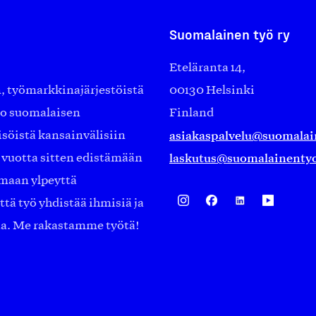
Suomalainen työ ry
Eteläranta 14,
työmarkkinajärjestöistä
00130 Helsinki
ko suomalaisen
Finland
asiakaspalvelu@suomalai
isöistä kansainvälisiin
laskutus@suomalainentyo
0 vuotta sitten edistämään
amaan ylpeyttä
ä työ yhdistää ihmisiä ja
aa. Me rakastamme työtä!