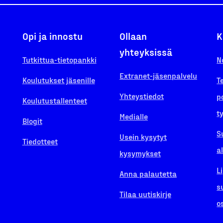
Opi ja innostu
Ollaan
K
yhteyksissä
Tutkittua-tietopankki
N
Extranet-jäsenpalvelu
Koulutukset jäsenille
T
Yhteystiedot
p
Koulutustallenteet
t
Medialle
Blogit
S
Usein kysytyt
Tiedotteet
a
kysymykset
L
Anna palautetta
s
Tilaa uutiskirje
o