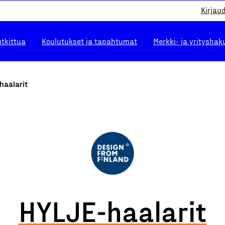
Kirjau
utkittua
Koulutukset ja tapahtumat
Merkki- ja yrityshak
haalarit
HYLJE-haalarit