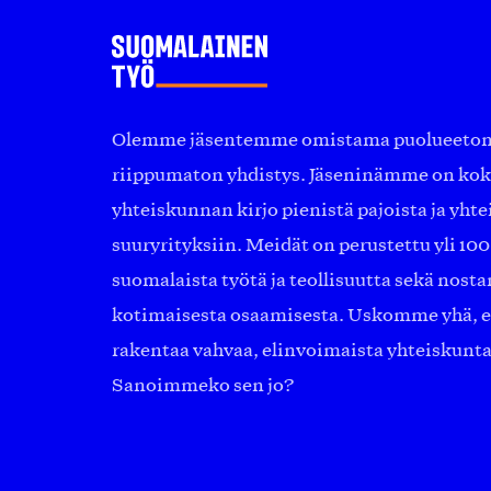
Olemme jäsentemme omistama puolueeton, 
riippumaton yhdistys. Jäseninämme on ko
yhteiskunnan kirjo pienistä pajoista ja yhte
suuryrityksiin. Meidät on perustettu yli 10
suomalaista työtä ja teollisuutta sekä nost
kotimaisesta osaamisesta. Uskomme yhä, ett
rakentaa vahvaa, elinvoimaista yhteiskunt
Sanoimmeko sen jo?