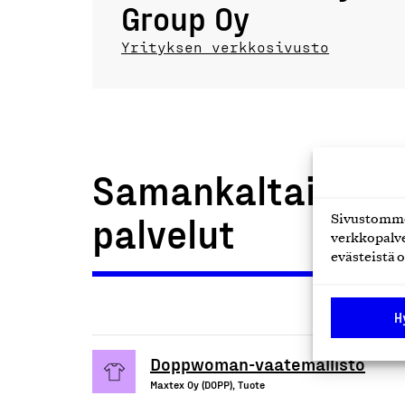
Group Oy
Yrityksen verkkosivusto
Samankaltaiset t
palvelut
Sivustomme 
verkkopalve
evästeistä o
H
Doppwoman-vaatemallisto
Maxtex Oy (DOPP), Tuote