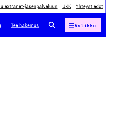
du extranet-jäsenpalveluun
UKK
Yhteystiedot
u
Tee hakemus
Valikko