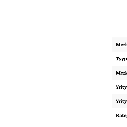
Merk
Tyyp
Merk
Yrity
Yrit
Kate