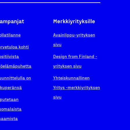
ampanjat
Merkkiyrityksille
ollatilanne
Avainlippu-yrityksen
sivu
ervetuloa kohti
ositiivista
Design from Finland -
yöelämäpuhetta
yrityksen sivu
uunnittelulla on
Yhteiskunnallinen
lkuperänsä
Yritys -merkkiyrityksen
sivu
iputetaan
uomalaista
saamista