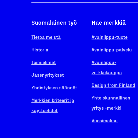
Suomalainen työ
Hae merkkiä
Tietoa meistä
Avainlippu-tuote
Historia
Avainlippu-palvelu
Toimielimet
Avainlippu-
verkkokauppa
Jäsenyritykset
Design from Finland
Yhdistyksen säännöt
Yhteiskunnallinen
Merkkien kriteerit ja
yritys -merkki
käyttöehdot
Vuosimaksu