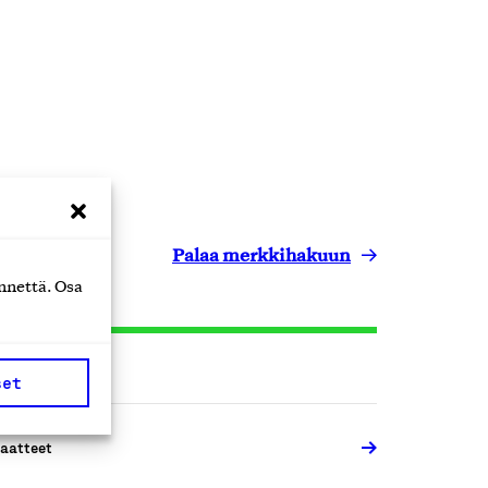
Palaa merkkihakuun
nnettä. Osa
set
aatteet