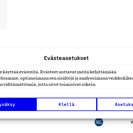
Evästeasetukset
uotteet tai
käyttää evästeitä. Evästeet auttavat meitä kehittämään
luamme, optimoimaan sen sisältöjä ja analysoimaan verkkoliike
n välttämättömiä, jotta sivut toimisivat oikein.
yväksy
Kiellä
Asetuk
V