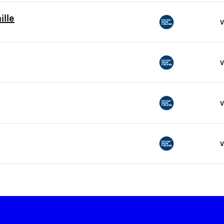
ille
V
V
V
V