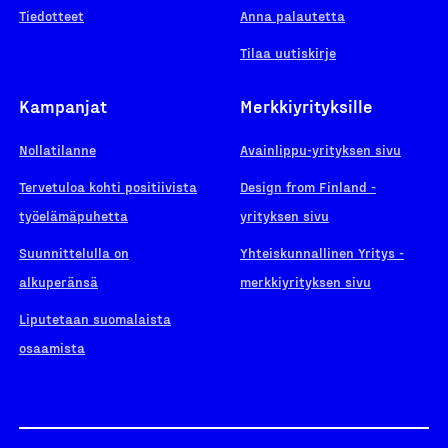
Tiedotteet
Anna palautetta
Tilaa uutiskirje
Kampanjat
Merkkiyrityksille
Nollatilanne
Avainlippu-yrityksen sivu
Tervetuloa kohti positiivista
Design from Finland -
työelämäpuhetta
yrityksen sivu
Suunnittelulla on
Yhteiskunnallinen Yritys -
alkuperänsä
merkkiyrityksen sivu
Liputetaan suomalaista
osaamista