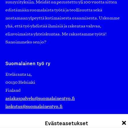
suuryrityksiin. Meidät on perustettu yli 100 vuotta sitten
edistämään suomalaista työtä ja teollisuutta sekä
nostamaan ylpeyttä kotimaisesta osaamisesta. Uskomme
yhä, että työ yhdistää ihmisiä ja rakentaa vahvaa,
elinvoimaista yhteiskuntaa. Me rakastamme työtä!
Sanoimmeko sen jo?
Suomalainen työ ry
Eteläranta 14,
00130 Helsinki
Finland
asiakaspalvelu@suomalainentyo.fi
laskutus@suomalainentyo.fi
Evästeasetukset