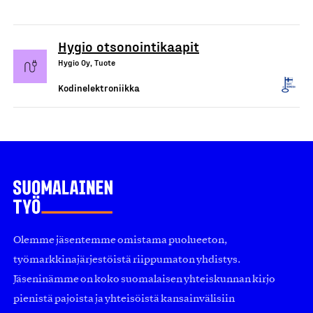
Hygio otsonointikaapit
Hygio Oy, Tuote
Kodinelektroniikka
Olemme jäsentemme omistama puolueeton,
työmarkkinajärjestöistä riippumaton yhdistys.
Jäseninämme on koko suomalaisen yhteiskunnan kirjo
pienistä pajoista ja yhteisöistä kansainvälisiin