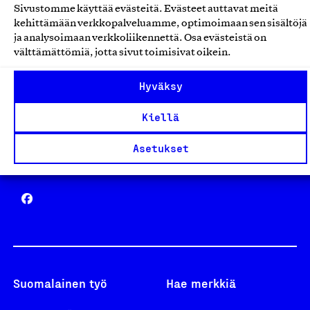
Sivustomme käyttää evästeitä. Evästeet auttavat meitä
Avainlippu
kehittämään verkkopalveluamme, optimoimaan sen sisältöjä
ja analysoimaan verkkoliikennettä. Osa evästeistä on
välttämättömiä, jotta sivut toimisivat oikein.
Hyväksy
Design From Finland
Kiellä
Asetukset
Yhteiskunnallinen Yritys -merkki
Suomalainen työ
Hae merkkiä