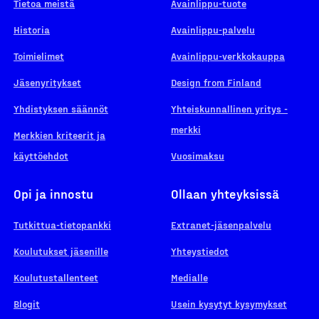
Tietoa meistä
Avainlippu-tuote
Historia
Avainlippu-palvelu
Toimielimet
Avainlippu-verkkokauppa
Jäsenyritykset
Design from Finland
Yhdistyksen säännöt
Yhteiskunnallinen yritys -
merkki
Merkkien kriteerit ja
käyttöehdot
Vuosimaksu
Opi ja innostu
Ollaan yhteyksissä
Tutkittua-tietopankki
Extranet-jäsenpalvelu
Koulutukset jäsenille
Yhteystiedot
Koulutustallenteet
Medialle
Blogit
Usein kysytyt kysymykset