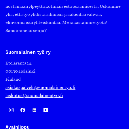
nostamaan ylpeyttä kotimaisesta osaamisesta. Uskomme
yhä, että työ yhdistää ihmisiä ja rakentaa vahvaa,
elinvoimaista yhteiskuntaa. Me rakastamme työtä!
Sanoimmeko sen jo?
Suomalainen työ ry
Eteläranta 14,
00130 Helsinki
Finland
asiakaspalvelu@suomalainentyo.fi
laskutus@suomalainentyo.fi
Avainlippu