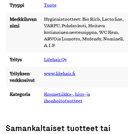
Tyyppi
Tuote
Merkkiluvan
Hygieniatuotteet: Bio Rich, Lacto line,
nimi
VARPU, Puhdas koti, Hoitava
kotimainen nestesaippua, WC Kem,
ARVO ja Lumottu, Mufendy, Nominell,
A.I.P.
Yritys
Lifehair Oy
Yrityksen
www.lifehair.fi
verkkosivut
Kategoria
Kosmetiikka-, hius- ja
ihonhoitotuotteet
Samankaltaiset tuotteet tai