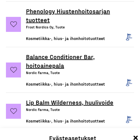
Phenology Hiustenhoitosarjan
tuotteet
Frost Nordics Oy, Tuote
Kosmetiikka-, hius- ja ihonhoitotuotteet
Balance Conditioner Bar,
hoitoainepala
Nordic Farma, Tuote
Kosmetiikka-, hius- ja ihonhoitotuotteet
Lip Balm Wilderness, huulivoide
Nordic Farma, Tuote
Kosmetiikka-, hius- ja ihonhoitotuotteet
Evästeasetukset
Balance Shampoo Bar,