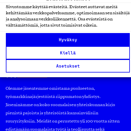
palashampoo
Sivustomme käyttää evästeitä. Evästeet auttavat meitä
kehittämään verkkopalveluamme, optimoimaan sen sisältöjä
Nordic Farma, Tuote
ja analysoimaan verkkoliikennettä. Osa evästeistä on
Kosmetiikka-, hius- ja ihonhoitotuotteet
välttämättömiä, jotta sivut toimisivat oikein.
Hyväksy
Kiellä
Asetukset
Olemme jäsentemme omistama puolueeton,
työmarkkinajärjestöistä riippumaton yhdistys.
Jäseninämme on koko suomalaisen yhteiskunnan kirjo
pienistä pajoista ja yhteisöistä kansainvälisiin
suuryrityksiin. Meidät on perustettu yli 100 vuotta sitten
edistämään suomalaista työtä ja teollisuutta sekä