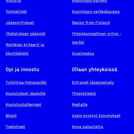
Historia
Avainlippu-palvelu
Toimielimet
Avainlippu-verkkokauppa
Jäsenyritykset
Design from Finland
Yhdistyksen säännöt
Yhteiskunnallinen yritys -
merkki
Merkkien kriteerit ja
käyttöehdot
Vuosimaksu
Opi ja innostu
Ollaan yhteyksissä
Tutkittua-tietopankki
Extranet-jäsenpalvelu
Koulutukset jäsenille
Yhteystiedot
Koulutustallenteet
Medialle
Blogit
Usein kysytyt kysymykset
Tiedotteet
Anna palautetta