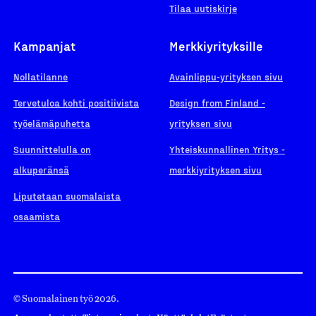
Tilaa uutiskirje
Kampanjat
Merkkiyrityksille
Nollatilanne
Avainlippu-yrityksen sivu
Tervetuloa kohti positiivista
Design from Finland -
työelämäpuhetta
yrityksen sivu
Suunnittelulla on
Yhteiskunnallinen Yritys -
alkuperänsä
merkkiyrityksen sivu
Liputetaan suomalaista
osaamista
© Suomalainen työ 2026.