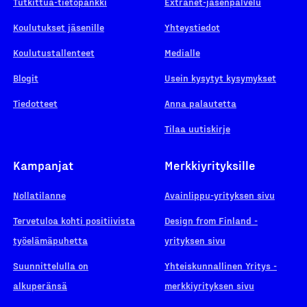
Tutkittua-tietopankki
Extranet-jäsenpalvelu
Koulutukset jäsenille
Yhteystiedot
Koulutustallenteet
Medialle
Blogit
Usein kysytyt kysymykset
Tiedotteet
Anna palautetta
Tilaa uutiskirje
Kampanjat
Merkkiyrityksille
Nollatilanne
Avainlippu-yrityksen sivu
Tervetuloa kohti positiivista
Design from Finland -
työelämäpuhetta
yrityksen sivu
Suunnittelulla on
Yhteiskunnallinen Yritys -
alkuperänsä
merkkiyrityksen sivu