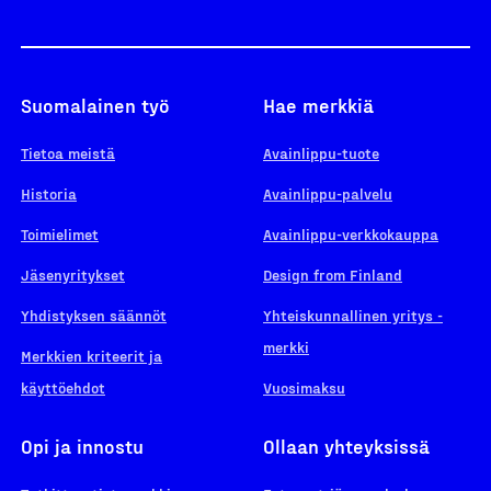
Suomalainen työ
Hae merkkiä
Tietoa meistä
Avainlippu-tuote
Historia
Avainlippu-palvelu
Toimielimet
Avainlippu-verkkokauppa
Jäsenyritykset
Design from Finland
Yhdistyksen säännöt
Yhteiskunnallinen yritys -
merkki
Merkkien kriteerit ja
käyttöehdot
Vuosimaksu
Opi ja innostu
Ollaan yhteyksissä