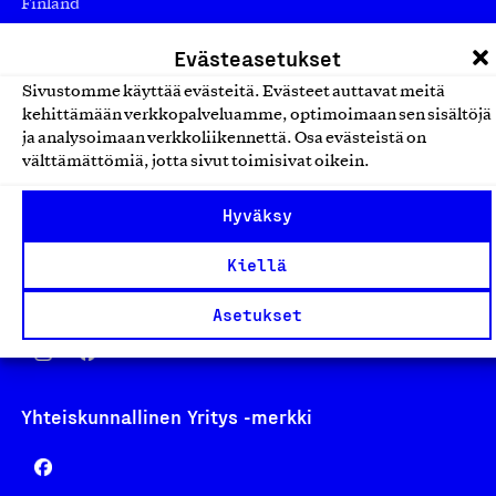
Finland
asiakaspalvelu@suomalainentyo.fi
Evästeasetukset
laskutus@suomalainentyo.fi
Sivustomme käyttää evästeitä. Evästeet auttavat meitä
kehittämään verkkopalveluamme, optimoimaan sen sisältöjä
ja analysoimaan verkkoliikennettä. Osa evästeistä on
välttämättömiä, jotta sivut toimisivat oikein.
Avainlippu
Hyväksy
Kiellä
Design From Finland
Asetukset
Yhteiskunnallinen Yritys -merkki