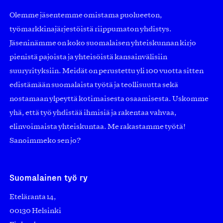
Olemme jäsentemme omistama puolueeton,
työmarkkinajärjestöistä riippumaton yhdistys.
Jäseninämme on koko suomalaisen yhteiskunnan kirjo
pienistä pajoista ja yhteisöistä kansainvälisiin
suuryrityksiin. Meidät on perustettu yli 100 vuotta sitten
edistämään suomalaista työtä ja teollisuutta sekä
nostamaan ylpeyttä kotimaisesta osaamisesta. Uskomme
yhä, että työ yhdistää ihmisiä ja rakentaa vahvaa,
elinvoimaista yhteiskuntaa. Me rakastamme työtä!
Sanoimmeko sen jo?
Suomalainen työ ry
Eteläranta 14,
00130 Helsinki