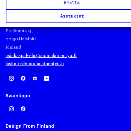
Kiellä
Asetukset
Suomalainen työ ry
Eteläranta 14,
00130 Helsinki
Finland
asiakaspalvelu@suomalainentyo.fi
laskutus@suomalainentyo.fi
Avainlippu
Design From Finland