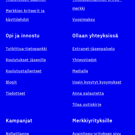
merkki
Merkkien kriteerit ja
käyttöehdot
Vuosimaksu
Opi ja innostu
Ollaan yhteyksissä
Tutkittua-tietopankki
Extranet-jäsenpalvelu
Koulutukset jäsenille
Yhteystiedot
Koulutustallenteet
Medialle
Blogit
Usein kysytyt kysymykset
Tiedotteet
Anna palautetta
Tilaa uutiskirje
Kampanjat
Merkkiyrityksille
Nollatilanne
Avainlippu-yrityksen sivu