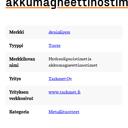
akkumagneettinostim
Merkki
Avainlippu
Tyyppi
Tuote
Merkkiluvan
Hydraulipuristimet ja
nimi
akkumagneettinostimet
Yritys
Tarkmet Oy
Yrityksen
www.tarkmet.fi
verkkosivut
Kategoria
Metallituotteet