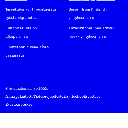
Tervetuloa kohti positiivista
Design from Finland -
työelämäpuhetta
yrityksen sivu
Suunnittelulla on
Yhteiskunnallinen Yritys -
alkuperänsä
merkkiyrityksen sivu
Liputetaan suomalaista
osaamista
© Suomalainen työ 2026.
Anna palautetta
Tietosuojaseloste
Käyttöehdot
Evästeet
Evästeasetukset