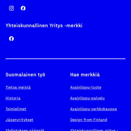
Yhteiskunnallinen Yritys -merkki
Suomalainen työ
Hae merkkiä
Tietoa meistä
Avainlippu-tuote
Historia
Avainlippu-palvelu
Toimielimet
Avainlippu-verkkokauppa
Jäsenyritykset
Design from Finland
Yhdistyksen säännöt
Yhteiskunnallinen yritys -