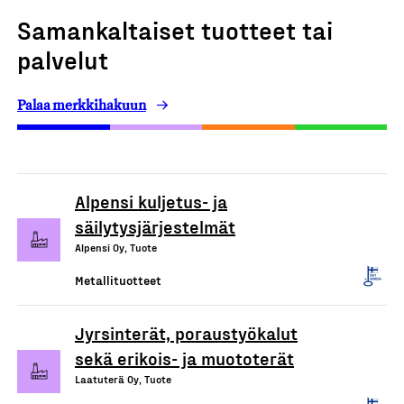
Samankaltaiset tuotteet tai
palvelut
Palaa merkkihakuun
Alpensi kuljetus- ja
säilytysjärjestelmät
Alpensi Oy, Tuote
Metallituotteet
Jyrsinterät, poraustyökalut
sekä erikois- ja muototerät
Laatuterä Oy, Tuote