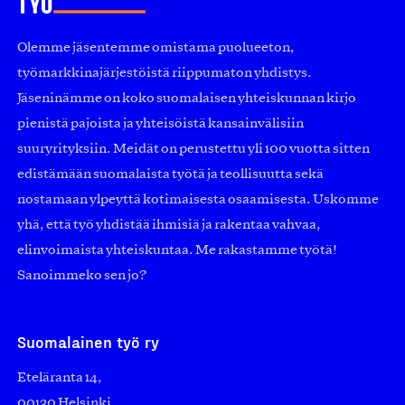
Olemme jäsentemme omistama puolueeton,
työmarkkinajärjestöistä riippumaton yhdistys.
Jäseninämme on koko suomalaisen yhteiskunnan kirjo
pienistä pajoista ja yhteisöistä kansainvälisiin
suuryrityksiin. Meidät on perustettu yli 100 vuotta sitten
edistämään suomalaista työtä ja teollisuutta sekä
nostamaan ylpeyttä kotimaisesta osaamisesta. Uskomme
yhä, että työ yhdistää ihmisiä ja rakentaa vahvaa,
elinvoimaista yhteiskuntaa. Me rakastamme työtä!
Sanoimmeko sen jo?
Suomalainen työ ry
Eteläranta 14,
00130 Helsinki