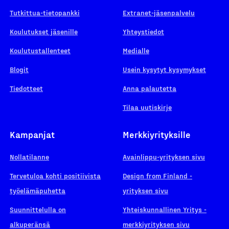
Tutkittua-tietopankki
Extranet-jäsenpalvelu
Koulutukset jäsenille
Yhteystiedot
Koulutustallenteet
Medialle
Blogit
Usein kysytyt kysymykset
Tiedotteet
Anna palautetta
Tilaa uutiskirje
Kampanjat
Merkkiyrityksille
Nollatilanne
Avainlippu-yrityksen sivu
Tervetuloa kohti positiivista
Design from Finland -
työelämäpuhetta
yrityksen sivu
Suunnittelulla on
Yhteiskunnallinen Yritys -
alkuperänsä
merkkiyrityksen sivu