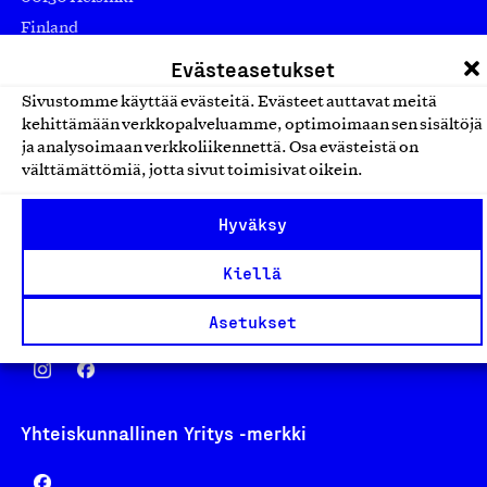
Finland
asiakaspalvelu@suomalainentyo.fi
Evästeasetukset
laskutus@suomalainentyo.fi
Sivustomme käyttää evästeitä. Evästeet auttavat meitä
kehittämään verkkopalveluamme, optimoimaan sen sisältöjä
ja analysoimaan verkkoliikennettä. Osa evästeistä on
välttämättömiä, jotta sivut toimisivat oikein.
Avainlippu
Hyväksy
Kiellä
Design From Finland
Asetukset
Yhteiskunnallinen Yritys -merkki