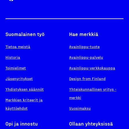
Suomalainen työ
Hae merkkiä
Tietoa meistä
Avainlippu-tuote
Historia
Avainlippu-palvelu
Toimielimet
Avainlippu-verkkokauppa
Jäsenyritykset
Design from Finland
Yhdistyksen säännöt
Yhteiskunnallinen yritys -
merkki
Merkkien kriteerit ja
käyttöehdot
Vuosimaksu
Opi ja innostu
Ollaan yhteyksissä