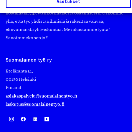
Asetukset
edistämään suomalaista työtä ja teollisuutta sekä
nostamaan ylpeyttä kotimaisesta osaamisesta. Uskomme
yhä, että työ yhdistää ihmisiä ja rakentaa vahvaa,
elinvoimaista yhteiskuntaa. Me rakastamme työtä!
Sanoimmeko sen jo?
Suomalainen työ ry
Eteläranta 14,
00130 Helsinki
Finland
asiakaspalvelu@suomalainentyo.fi
laskutus@suomalainentyo.fi