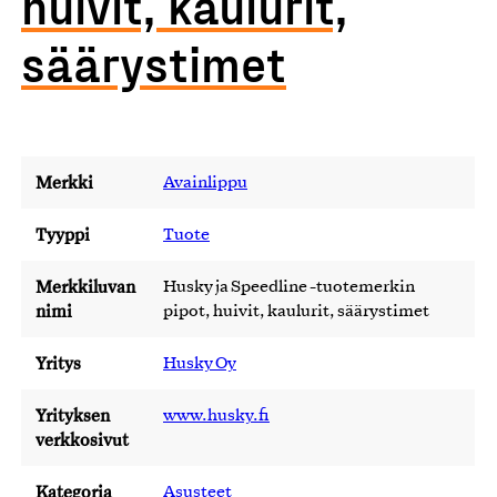
huivit, kaulurit,
säärystimet
Merkki
Avainlippu
Tyyppi
Tuote
Merkkiluvan
Husky ja Speedline -tuotemerkin
nimi
pipot, huivit, kaulurit, säärystimet
Yritys
Husky Oy
Yrityksen
www.husky.fi
verkkosivut
Kategoria
Asusteet