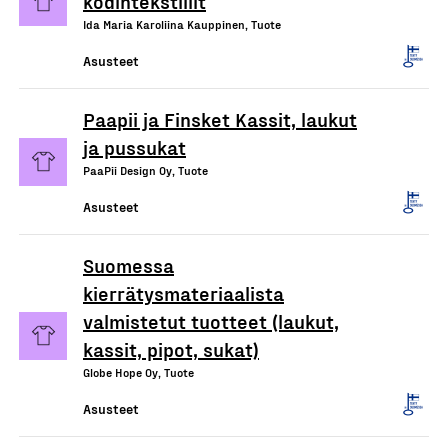
kodintekstiilit
Ida Maria Karoliina Kauppinen, Tuote
Asusteet
Paapii ja Finsket Kassit, laukut
ja pussukat
PaaPii Design Oy, Tuote
Asusteet
Suomessa
kierrätysmateriaalista
valmistetut tuotteet (laukut,
kassit, pipot, sukat)
Globe Hope Oy, Tuote
Asusteet