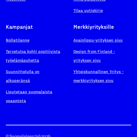
Tilaa uutiskirje
Kampanjat
Merkkiyrityksille
Nollatilanne
Avainlippu-yrityksen sivu
Tervetuloa kohti positiivista
Design from Finland -
työelämäpuhetta
yrityksen sivu
Suunnittelulla on
Yhteiskunnallinen Yritys -
alkuperänsä
merkkiyrityksen sivu
Liputetaan suomalaista
osaamista
© Suomalainen työ 2026.