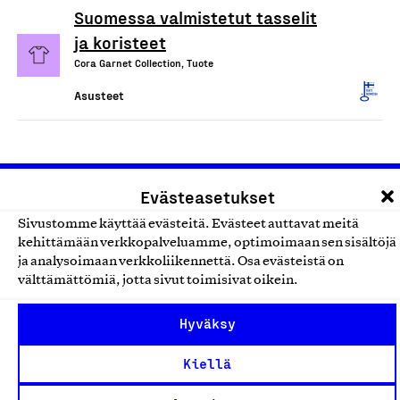
Suomessa valmistetut tasselit
ja koristeet
Cora Garnet Collection, Tuote
Asusteet
Evästeasetukset
Sivustomme käyttää evästeitä. Evästeet auttavat meitä
kehittämään verkkopalveluamme, optimoimaan sen sisältöjä
ja analysoimaan verkkoliikennettä. Osa evästeistä on
välttämättömiä, jotta sivut toimisivat oikein.
Olemme jäsentemme omistama puolueeton,
työmarkkinajärjestöistä riippumaton yhdistys.
Hyväksy
Jäseninämme on koko suomalaisen yhteiskunnan kirjo
Kiellä
pienistä pajoista ja yhteisöistä kansainvälisiin
suuryrityksiin. Meidät on perustettu yli 100 vuotta sitten