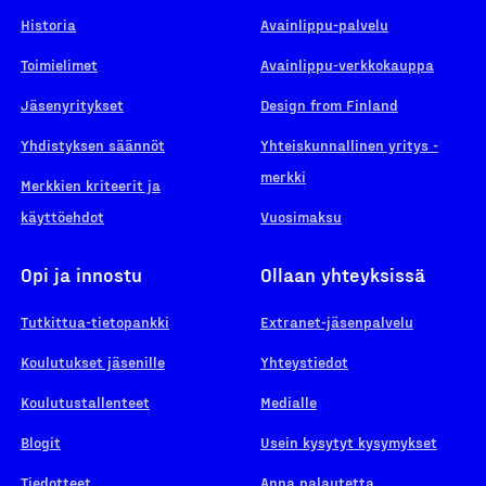
Historia
Avainlippu-palvelu
Toimielimet
Avainlippu-verkkokauppa
Jäsenyritykset
Design from Finland
Yhdistyksen säännöt
Yhteiskunnallinen yritys -
merkki
Merkkien kriteerit ja
käyttöehdot
Vuosimaksu
Opi ja innostu
Ollaan yhteyksissä
Tutkittua-tietopankki
Extranet-jäsenpalvelu
Koulutukset jäsenille
Yhteystiedot
Koulutustallenteet
Medialle
Blogit
Usein kysytyt kysymykset
Tiedotteet
Anna palautetta