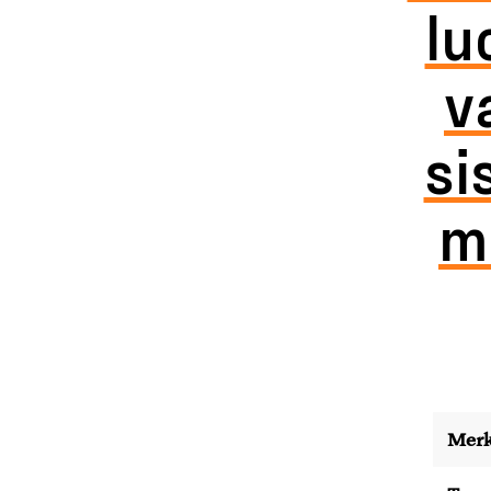
lu
v
si
m
Merk