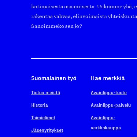
kotimaisesta osaamisesta. Uskomme yhä, ett
rakentaa vahvaa, elinvoimaista yhteiskunt
Sanoimmeko sen jo?
Suomalainen työ
Hae merkkiä
Tietoa meistä
Avainlippu-tuote
Historia
Avainlippu-palvelu
Toimielimet
Avainlippu-
verkkokauppa
Jäsenyritykset