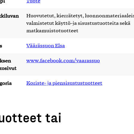
pi
Tuote
kiluvan
Huovutetut, kierrätetyt, luonnonmateriaalei
valmistetut käyttö-ja sisustustuotteita sekä
matkamuistotuotteet
s
Väärässuon Elsa
yksen
www.facebook.com/vaarassuo
kosivut
goria
Koriste- ja piensisustustuotteet
uotteet tai