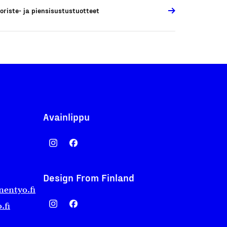
oriste- ja piensisustustuotteet
Avainlippu
Design From Finland
nentyo.fi
.fi