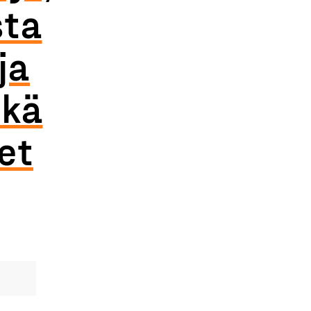
sta
ja
ekä
et