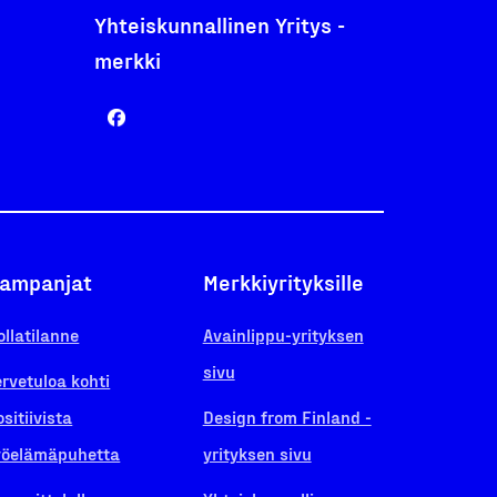
Yhteiskunnallinen Yritys -
merkki
ampanjat
Merkkiyrityksille
ollatilanne
Avainlippu-yrityksen
sivu
ervetuloa kohti
ositiivista
Design from Finland -
yöelämäpuhetta
yrityksen sivu