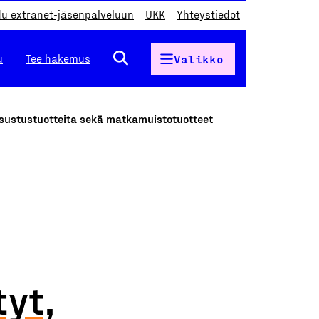
du extranet-jäsenpalveluun
UKK
Yhteystiedot
u
Tee hakemus
Valikko
sisustustuotteita sekä matkamuistotuotteet
tyt,