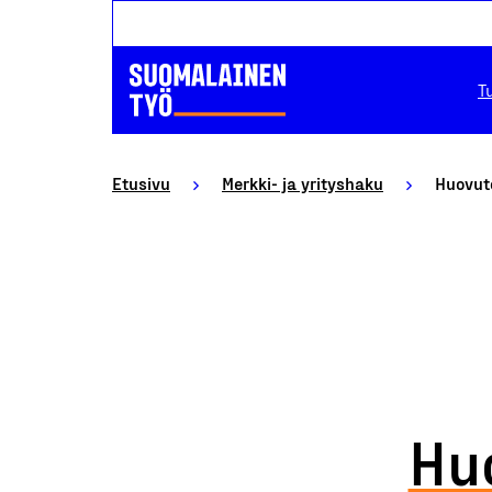
T
Etusivu
Merkki- ja yrityshaku
Huovute
Huo