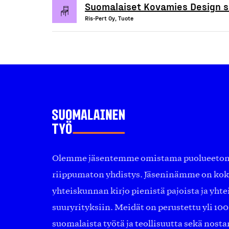
Suomalaiset Kovamies Design s
Ris-Pert Oy, Tuote
Olemme jäsentemme omistama puolueeton, 
riippumaton yhdistys. Jäseninämme on ko
yhteiskunnan kirjo pienistä pajoista ja yhte
suuryrityksiin. Meidät on perustettu yli 10
suomalaista työtä ja teollisuutta sekä nost