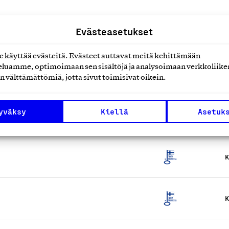
Evästeasetukset
käyttää evästeitä. Evästeet auttavat meitä kehittämään
kynttilät
luamme, optimoimaan sen sisältöjä ja analysoimaan verkkoliike
K
n välttämättömiä, jotta sivut toimisivat oikein.
esineet ja korut
yväksy
Kiellä
Asetuk
K
K
K