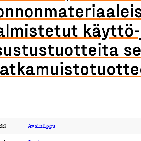
onnonmateriaalei
almistetut käyttö-
sustustuotteita s
atkamuistotuotte
ki
Avainlippu