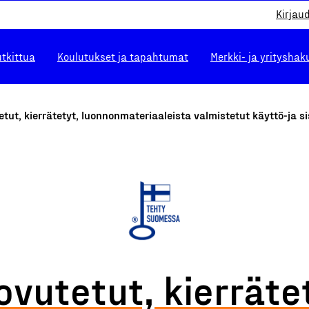
Kirjau
utkittua
Koulutukset ja tapahtumat
Merkki- ja yrityshak
tut, kierrätetyt, luonnonmateriaaleista valmistetut käyttö-ja 
vutetut, kierräte