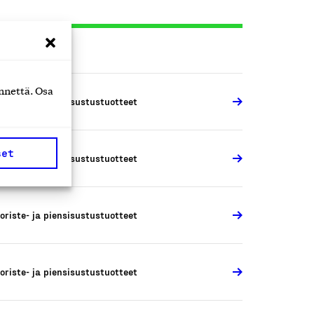
nnettä. Osa
oriste- ja piensisustustuotteet
set
oriste- ja piensisustustuotteet
oriste- ja piensisustustuotteet
oriste- ja piensisustustuotteet