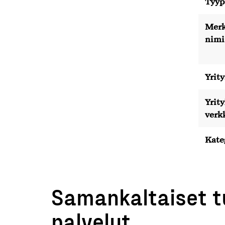
Tyyp
Merk
nimi
Yrity
Yrit
verk
Kate
Samankaltaiset t
palvelut