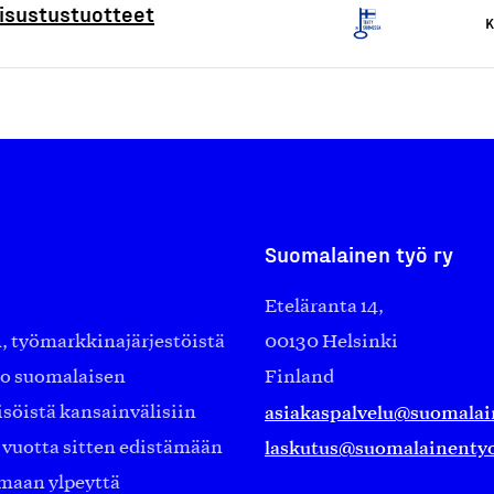
isustustuotteet
K
Suomalainen työ ry
Eteläranta 14,
työmarkkinajärjestöistä
00130 Helsinki
ko suomalaisen
Finland
asiakaspalvelu@suomalai
isöistä kansainvälisiin
laskutus@suomalainentyo
0 vuotta sitten edistämään
amaan ylpeyttä