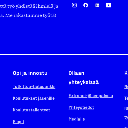
ä työ yhdistää ihmisiä ja
aa. Me rakastamme työtä!
Opi ja innostu
Ollaan
K
yhteyksissä
Tutkittua-tietopankki
N
Extranet-jäsenpalvelu
Koulutukset jäsenille
T
Yhteystiedot
p
Koulutustallenteet
t
Medialle
Blogit