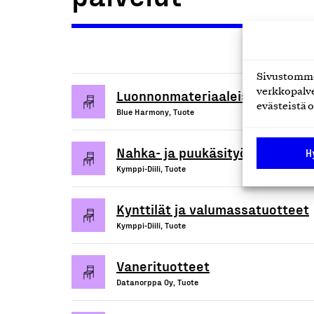
Sivustomme 
Luonnonmateriaaleista valetut 
verkkopalve
evästeistä o
Blue Harmony, Tuote
Nahka- ja puukäsityöt, sisustus
H
Kymppi-Diili, Tuote
Kynttilät ja valumassatuotteet
Kymppi-Diili, Tuote
Vanerituotteet
Datanorppa Oy, Tuote