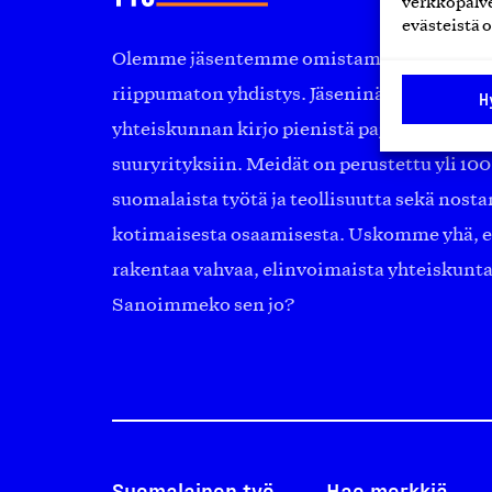
verkkopalve
evästeistä o
Olemme jäsentemme omistama puolueeton, 
riippumaton yhdistys. Jäseninämme on ko
H
yhteiskunnan kirjo pienistä pajoista ja yhte
suuryrityksiin. Meidät on perustettu yli 10
suomalaista työtä ja teollisuutta sekä nost
kotimaisesta osaamisesta. Uskomme yhä, ett
rakentaa vahvaa, elinvoimaista yhteiskunt
Sanoimmeko sen jo?
Suomalainen työ
Hae merkkiä