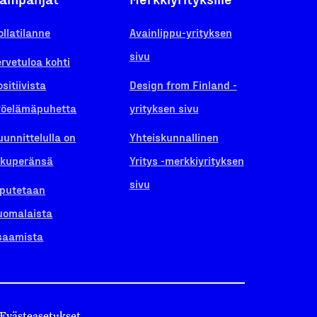
ollatilanne
Avainlippu-yrityksen
sivu
ervetuloa kohti
ositiivista
Design from Finland -
yöelämäpuhetta
yrityksen sivu
uunnittelulla on
Yhteiskunnallinen
lkuperänsä
Yritys -merkkiyrityksen
sivu
iputetaan
uomalaista
saamista
Evästeasetukset