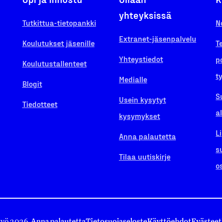
yhteyksissä
Tutkittua-tietopankki
N
Extranet-jäsenpalvelu
Koulutukset jäsenille
T
Yhteystiedot
p
Koulutustallenteet
t
Medialle
Blogit
S
Usein kysytyt
Tiedotteet
a
kysymykset
L
Anna palautetta
s
Tilaa uutiskirje
o
työ 2026.
Anna palautetta
Tietosuojaseloste
Käyttöehdot
Evästeet