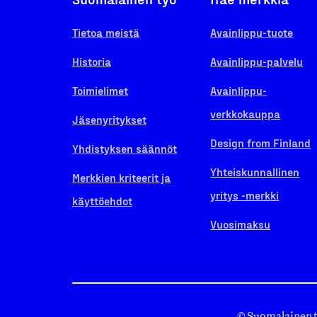
Tietoa meistä
Avainlippu-tuote
Historia
Avainlippu-palvelu
Toimielimet
Avainlippu-
verkkokauppa
Jäsenyritykset
Design from Finland
Yhdistyksen säännöt
Yhteiskunnallinen
Merkkien kriteerit ja
yritys -merkki
käyttöehdot
Vuosimaksu
© Suomalainen 