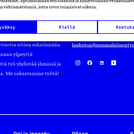
luamme, optimoimaan sen sisältöjä ja analysoimaan verkkoliike
Eteläranta 14,
n välttämättömiä, jotta sivut toimisivat oikein.
työmarkkinajärjestöistä
00130 Helsinki
ko suomalaisen
Finland
yväksy
Kiellä
Asetuk
asiakaspalvelu@suomalai
isöistä kansainvälisiin
laskutus@suomalainentyo
0 vuotta sitten edistämään
amaan ylpeyttä
ä työ yhdistää ihmisiä ja
aa. Me rakastamme työtä!
Opi ja innostu
Ollaan
K