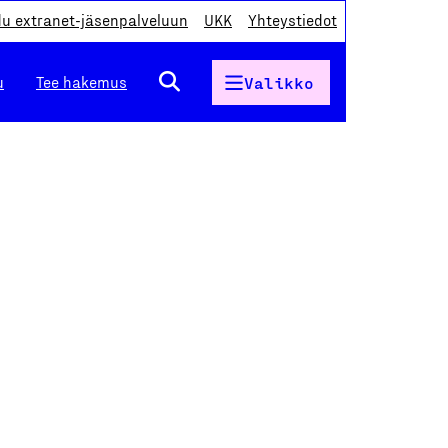
du extranet-jäsenpalveluun
UKK
Yhteystiedot
u
Tee hakemus
Valikko