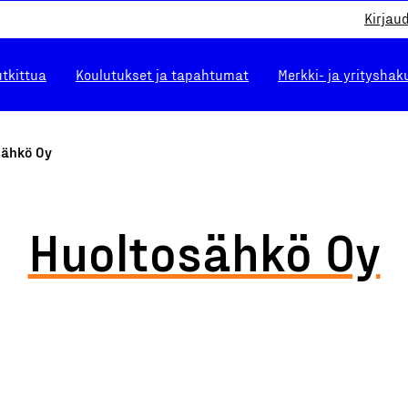
Kirjau
utkittua
Koulutukset ja tapahtumat
Merkki- ja yrityshak
sähkö Oy
Huoltosähkö Oy