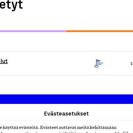
etyt
lut
L
Evästeasetukset
Suomalainen työ ry
käyttää evästeitä. Evästeet auttavat meitä kehittämään