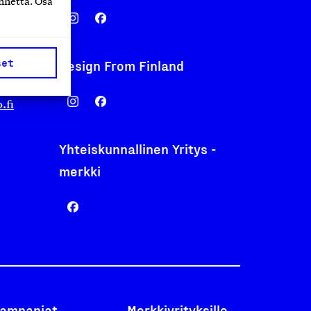
nnettä. Osa
set
Design From Finland
nentyo.fi
.fi
Yhteiskunnallinen Yritys -
merkki
ampanjat
Merkkiyrityksille