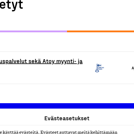
etyt
uspalvelut sekä Atoy myynti- ja
A
Evästeasetukset
käyttää evästeitä. Evästeet auttavat meitä kehittämään