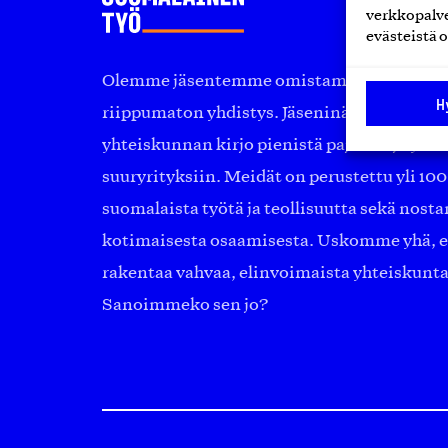
verkkopalve
evästeistä o
Olemme jäsentemme omistama puolueeton, 
H
riippumaton yhdistys. Jäseninämme on ko
yhteiskunnan kirjo pienistä pajoista ja yhte
suuryrityksiin. Meidät on perustettu yli 10
suomalaista työtä ja teollisuutta sekä nost
kotimaisesta osaamisesta. Uskomme yhä, ett
rakentaa vahvaa, elinvoimaista yhteiskunt
Sanoimmeko sen jo?