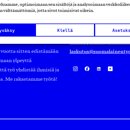
Suomalainen työ ry
luamme, optimoimaan sen sisältöjä ja analysoimaan verkkoliike
n välttämättömiä, jotta sivut toimisivat oikein.
Eteläranta 14,
työmarkkinajärjestöistä
00130 Helsinki
yväksy
Kiellä
Asetuk
ko suomalaisen
Finland
asiakaspalvelu@suomalai
isöistä kansainvälisiin
laskutus@suomalainentyo
0 vuotta sitten edistämään
amaan ylpeyttä
ä työ yhdistää ihmisiä ja
aa. Me rakastamme työtä!