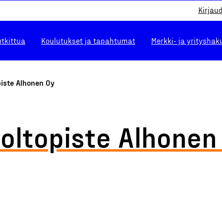
Kirjau
utkittua
Koulutukset ja tapahtumat
Merkki- ja yrityshak
iste Alhonen Oy
oltopiste Alhonen