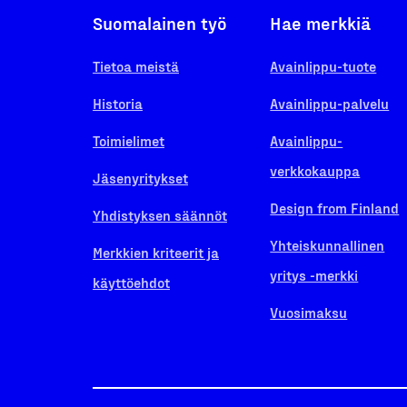
Suomalainen työ
Hae merkkiä
Tietoa meistä
Avainlippu-tuote
Historia
Avainlippu-palvelu
Toimielimet
Avainlippu-
verkkokauppa
Jäsenyritykset
Design from Finland
Yhdistyksen säännöt
Yhteiskunnallinen
Merkkien kriteerit ja
yritys -merkki
käyttöehdot
Vuosimaksu