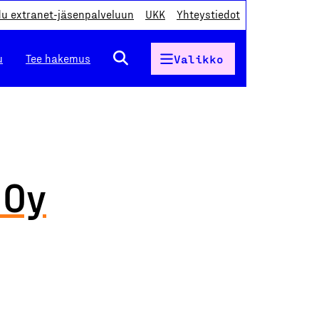
du extranet-jäsenpalveluun
UKK
Yhteystiedot
u
Tee hakemus
Valikko
 Oy