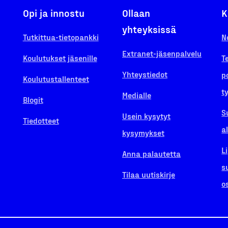
Opi ja innostu
Ollaan
K
yhteyksissä
Tutkittua-tietopankki
N
Extranet-jäsenpalvelu
Koulutukset jäsenille
T
Yhteystiedot
p
Koulutustallenteet
t
Medialle
Blogit
S
Usein kysytyt
Tiedotteet
a
kysymykset
L
Anna palautetta
s
Tilaa uutiskirje
o