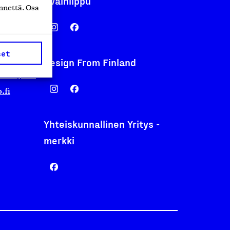
Avainlippu
nnettä. Osa
set
Design From Finland
nentyo.fi
.fi
Yhteiskunnallinen Yritys -
merkki