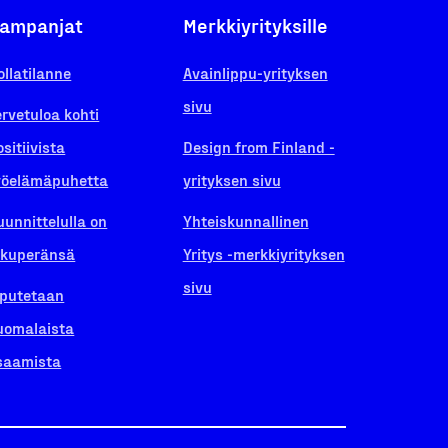
ampanjat
Merkkiyrityksille
ollatilanne
Avainlippu-yrityksen
sivu
ervetuloa kohti
ositiivista
Design from Finland -
yöelämäpuhetta
yrityksen sivu
uunnittelulla on
Yhteiskunnallinen
lkuperänsä
Yritys -merkkiyrityksen
sivu
iputetaan
uomalaista
saamista