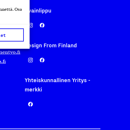
Avainlippu
nnettä. Osa
set
Design From Finland
nentyo.fi
.fi
Yhteiskunnallinen Yritys -
merkki