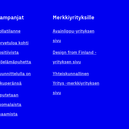
ampanjat
Merkkiyrityksille
ollatilanne
Avainlippu-yrityksen
sivu
ervetuloa kohti
ositiivista
Design from Finland -
yöelämäpuhetta
yrityksen sivu
uunnittelulla on
Yhteiskunnallinen
lkuperänsä
Yritys -merkkiyrityksen
sivu
iputetaan
uomalaista
saamista