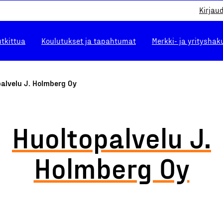
Kirjau
utkittua
Koulutukset ja tapahtumat
Merkki- ja yrityshak
alvelu J. Holmberg Oy
Huoltopalvelu J.
Holmberg Oy