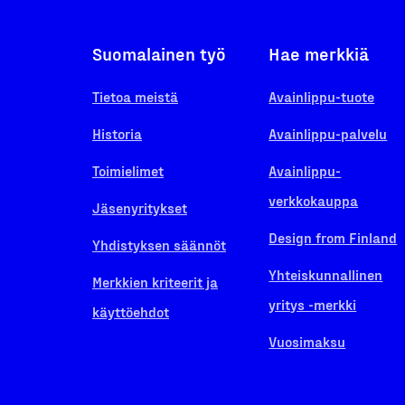
Suomalainen työ
Hae merkkiä
Tietoa meistä
Avainlippu-tuote
Historia
Avainlippu-palvelu
Toimielimet
Avainlippu-
verkkokauppa
Jäsenyritykset
Design from Finland
Yhdistyksen säännöt
Yhteiskunnallinen
Merkkien kriteerit ja
yritys -merkki
käyttöehdot
Vuosimaksu