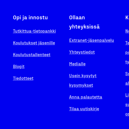
Opi ja innostu
Ollaan
K
yhteyksissä
Tutkittua-tietopankki
N
Extranet-jäsenpalvelu
Koulutukset jäsenille
T
Yhteystiedot
p
Koulutustallenteet
t
Medialle
Blogit
S
Usein kysytyt
Tiedotteet
a
kysymykset
L
Anna palautetta
s
Tilaa uutiskirje
o