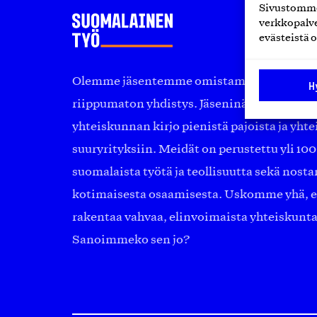
Sivustomme 
verkkopalve
evästeistä o
Olemme jäsentemme omistama puolueeton, 
H
riippumaton yhdistys. Jäseninämme on ko
yhteiskunnan kirjo pienistä pajoista ja yhte
suuryrityksiin. Meidät on perustettu yli 10
suomalaista työtä ja teollisuutta sekä nost
kotimaisesta osaamisesta. Uskomme yhä, ett
rakentaa vahvaa, elinvoimaista yhteiskunt
Sanoimmeko sen jo?