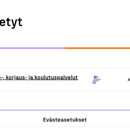
etyt
-, korjaus- ja koulutuspalvelut
A
Evästeasetukset