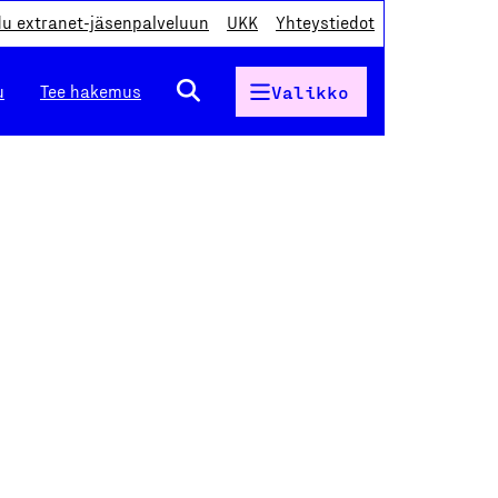
du extranet-jäsenpalveluun
UKK
Yhteystiedot
u
Tee hakemus
Valikko