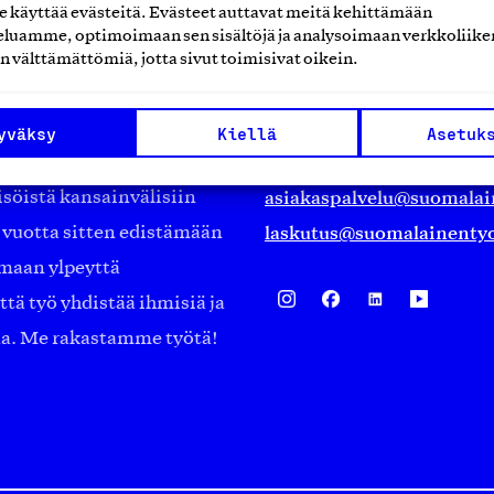
käyttää evästeitä. Evästeet auttavat meitä kehittämään
Suomalainen työ ry
luamme, optimoimaan sen sisältöjä ja analysoimaan verkkoliike
n välttämättömiä, jotta sivut toimisivat oikein.
Eteläranta 14,
työmarkkinajärjestöistä
00130 Helsinki
yväksy
Kiellä
Asetuk
ko suomalaisen
Finland
asiakaspalvelu@suomalai
isöistä kansainvälisiin
laskutus@suomalainentyo
0 vuotta sitten edistämään
amaan ylpeyttä
ä työ yhdistää ihmisiä ja
aa. Me rakastamme työtä!