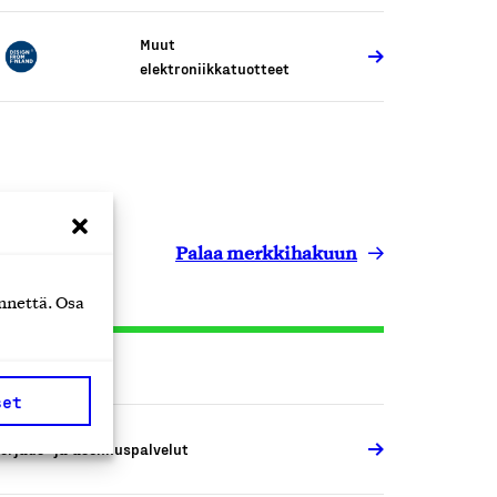
Muut
elektroniikkatuotteet
Palaa merkkihakuun
nnettä. Osa
set
orjaus- ja asennuspalvelut