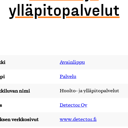
ylläpitopalvelut
ki
Avainlippu
pi
Palvelu
kiluvan nimi
Huolto- ja ylläpitopalvelut
s
Detector Oy
yksen verkkosivut
www.detector.fi