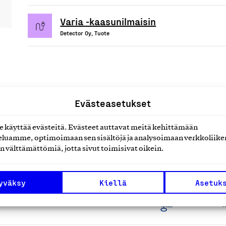
Varia -kaasunilmaisin
Detector Oy, Tuote
uotteet tai
Evästeasetukset
käyttää evästeitä. Evästeet auttavat meitä kehittämään
luamme, optimoimaan sen sisältöjä ja analysoimaan verkkoliike
n välttämättömiä, jotta sivut toimisivat oikein.
yväksy
Kiellä
Asetuk
oltopalvelut
K