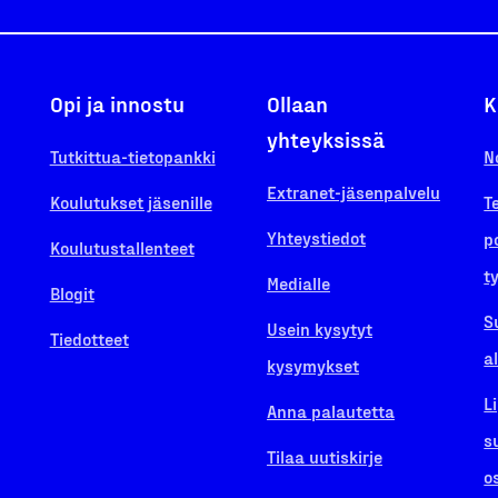
Opi ja innostu
Ollaan
K
yhteyksissä
Tutkittua-tietopankki
N
Extranet-jäsenpalvelu
Koulutukset jäsenille
T
Yhteystiedot
p
Koulutustallenteet
t
Medialle
Blogit
S
Usein kysytyt
Tiedotteet
a
kysymykset
L
Anna palautetta
s
Tilaa uutiskirje
o