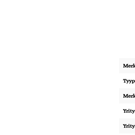
Merk
Tyyp
Merk
Yrity
Yrit