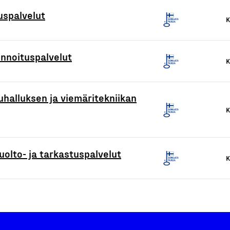
uspalvelut
K
innoituspalvelut
K
halluksen ja viemäritekniikan
K
olto- ja tarkastuspalvelut
K