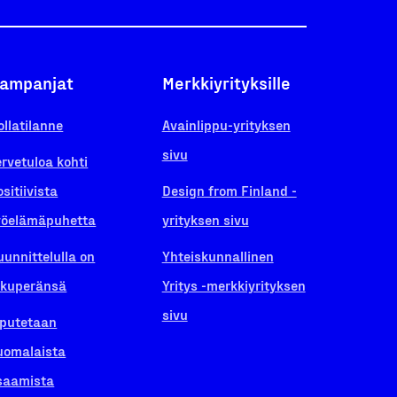
ampanjat
Merkkiyrityksille
ollatilanne
Avainlippu-yrityksen
sivu
ervetuloa kohti
ositiivista
Design from Finland -
yöelämäpuhetta
yrityksen sivu
uunnittelulla on
Yhteiskunnallinen
lkuperänsä
Yritys -merkkiyrityksen
sivu
iputetaan
uomalaista
saamista