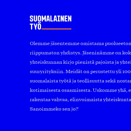
Olemme jäsentemme omistama puolueeton, 
riippumaton yhdistys. Jäseninämme on ko
yhteiskunnan kirjo pienistä pajoista ja yhte
suuryrityksiin. Meidät on perustettu yli 10
suomalaista työtä ja teollisuutta sekä nost
kotimaisesta osaamisesta. Uskomme yhä, ett
rakentaa vahvaa, elinvoimaista yhteiskunt
Sanoimmeko sen jo?