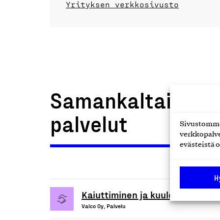
Yrityksen verkkosivusto
Samankaltaiset t
palvelut
Sivustomme 
verkkopalve
evästeistä o
H
Kaiuttiminen ja kuulokkeiden hu
Valco Oy, Palvelu