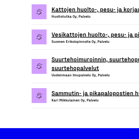
Kattojen huolto-, pesu- ja korja
Huoltotutka Oy, Palvelu
Vesikattojen huolto-, pesu- ja p
Suomen Erikoispinnoite Oy, Palvelu
Suurtehoimuroinnin, suurtehopu
suurtehopalvelut
Uudenmaan Imupalvelu Oy, Palvelu
Sammutin- ja pikapalopostien hu
Kari Miikkulainen Oy, Palvelu