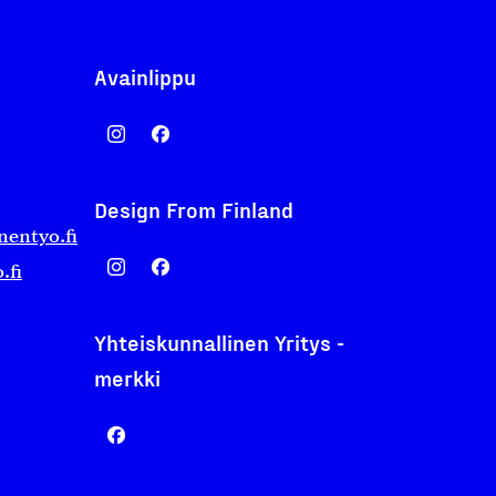
Avainlippu
Design From Finland
nentyo.fi
.fi
Yhteiskunnallinen Yritys -
merkki