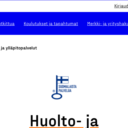
Kirjau
utkittua
Koulutukset ja tapahtumat
Merkki- ja yrityshak
 ja ylläpitopalvelut
Huolto- ja