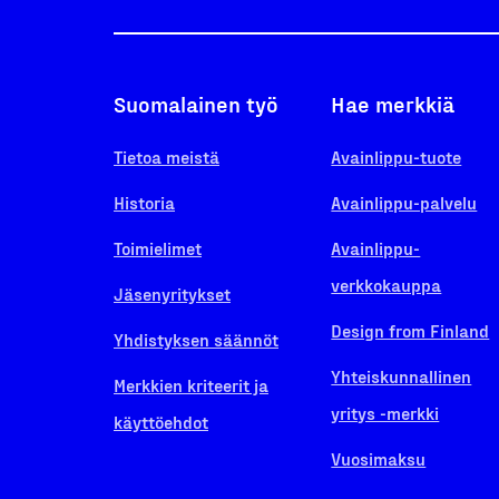
Suomalainen työ
Hae merkkiä
Tietoa meistä
Avainlippu-tuote
Historia
Avainlippu-palvelu
Toimielimet
Avainlippu-
verkkokauppa
Jäsenyritykset
Design from Finland
Yhdistyksen säännöt
Yhteiskunnallinen
Merkkien kriteerit ja
yritys -merkki
käyttöehdot
Vuosimaksu