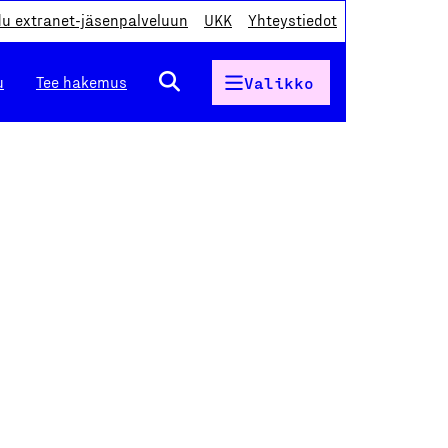
du extranet-jäsenpalveluun
UKK
Yhteystiedot
u
Tee hakemus
Valikko