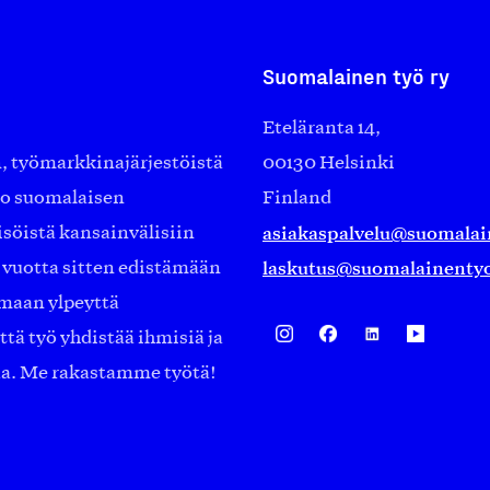
Suomalainen työ ry
Eteläranta 14,
työmarkkinajärjestöistä
00130 Helsinki
ko suomalaisen
Finland
asiakaspalvelu@suomalai
isöistä kansainvälisiin
laskutus@suomalainentyo
0 vuotta sitten edistämään
amaan ylpeyttä
ä työ yhdistää ihmisiä ja
aa. Me rakastamme työtä!