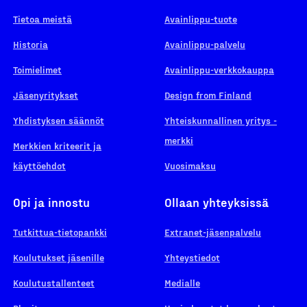
Tietoa meistä
Avainlippu-tuote
Historia
Avainlippu-palvelu
Toimielimet
Avainlippu-verkkokauppa
Jäsenyritykset
Design from Finland
Yhdistyksen säännöt
Yhteiskunnallinen yritys -
merkki
Merkkien kriteerit ja
käyttöehdot
Vuosimaksu
Opi ja innostu
Ollaan yhteyksissä
Tutkittua-tietopankki
Extranet-jäsenpalvelu
Koulutukset jäsenille
Yhteystiedot
Koulutustallenteet
Medialle