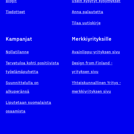
Blogit
Usein kysytyt kysymykset
Tiedotteet
Anna palautetta
Tilaa uutiskirje
Kampanjat
Merkkiyrityksille
Nollatilanne
Avainlippu-yrityksen sivu
Tervetuloa kohti positiivista
Design from Finland -
työelämäpuhetta
yrityksen sivu
Suunnittelulla on
Yhteiskunnallinen Yritys -
alkuperänsä
merkkiyrityksen sivu
Liputetaan suomalaista
osaamista