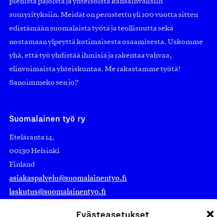
pienistä pajoista ja yhteisöistä kansainvälisiin
suuryrityksiin. Meidät on perustettu yli 100 vuotta sitten
edistämään suomalaista työtä ja teollisuutta sekä
nostamaan ylpeyttä kotimaisesta osaamisesta. Uskomme
yhä, että työ yhdistää ihmisiä ja rakentaa vahvaa,
elinvoimaista yhteiskuntaa. Me rakastamme työtä!
Sanoimmeko sen jo?
Suomalainen työ ry
Eteläranta 14,
00130 Helsinki
Finland
asiakaspalvelu@suomalainentyo.fi
laskutus@suomalainentyo.fi
Evästeasetukset