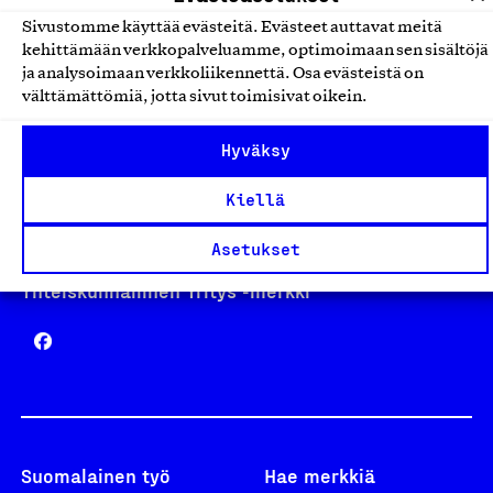
Sivustomme käyttää evästeitä. Evästeet auttavat meitä
kehittämään verkkopalveluamme, optimoimaan sen sisältöjä
Avainlippu
ja analysoimaan verkkoliikennettä. Osa evästeistä on
välttämättömiä, jotta sivut toimisivat oikein.
Hyväksy
Design From Finland
Kiellä
Asetukset
Yhteiskunnallinen Yritys -merkki
Suomalainen työ
Hae merkkiä