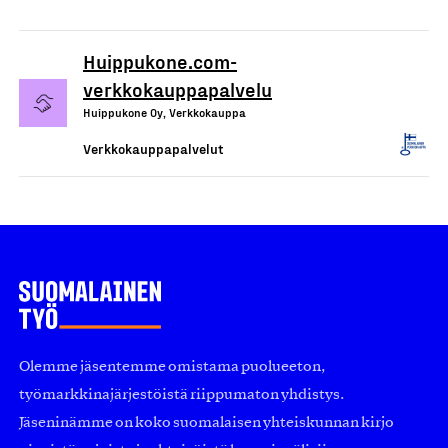
Huippukone.com-
verkkokauppapalvelu
Huippukone Oy, Verkkokauppa
Verkkokauppapalvelut
Olemme jäsentemme omistama puolueeton,
työmarkkinajärjestöistä riippumaton yhdistys.
Jäseninämme on koko suomalaisen yhteiskunnan kirjo