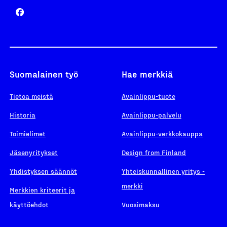
Suomalainen työ
Hae merkkiä
Tietoa meistä
Avainlippu-tuote
Historia
Avainlippu-palvelu
Toimielimet
Avainlippu-verkkokauppa
Jäsenyritykset
Design from Finland
Yhdistyksen säännöt
Yhteiskunnallinen yritys -
merkki
Merkkien kriteerit ja
käyttöehdot
Vuosimaksu