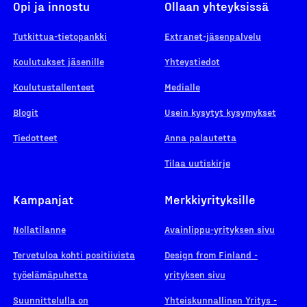
Opi ja innostu
Ollaan yhteyksissä
Tutkittua-tietopankki
Extranet-jäsenpalvelu
Koulutukset jäsenille
Yhteystiedot
Koulutustallenteet
Medialle
Blogit
Usein kysytyt kysymykset
Tiedotteet
Anna palautetta
Tilaa uutiskirje
Kampanjat
Merkkiyrityksille
Nollatilanne
Avainlippu-yrityksen sivu
Tervetuloa kohti positiivista
Design from Finland -
työelämäpuhetta
yrityksen sivu
Suunnittelulla on
Yhteiskunnallinen Yritys -