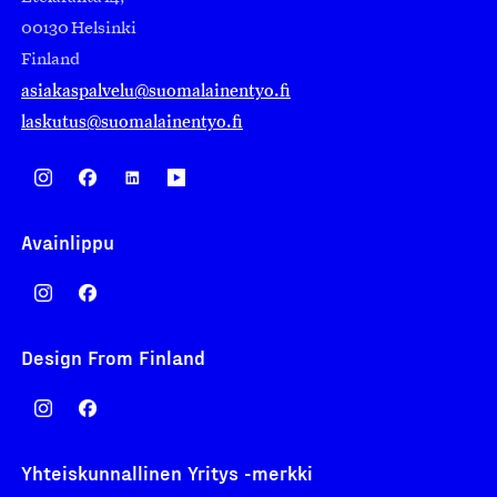
00130 Helsinki
Finland
asiakaspalvelu@suomalainentyo.fi
laskutus@suomalainentyo.fi
Avainlippu
Design From Finland
Yhteiskunnallinen Yritys -merkki