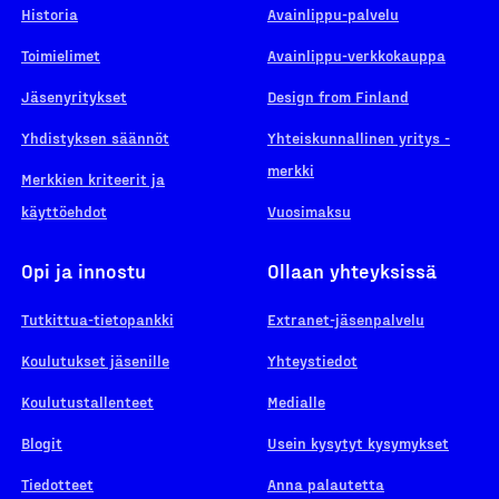
Historia
Avainlippu-palvelu
Toimielimet
Avainlippu-verkkokauppa
Jäsenyritykset
Design from Finland
Yhdistyksen säännöt
Yhteiskunnallinen yritys -
merkki
Merkkien kriteerit ja
käyttöehdot
Vuosimaksu
Opi ja innostu
Ollaan yhteyksissä
Tutkittua-tietopankki
Extranet-jäsenpalvelu
Koulutukset jäsenille
Yhteystiedot
Koulutustallenteet
Medialle
Blogit
Usein kysytyt kysymykset
Tiedotteet
Anna palautetta