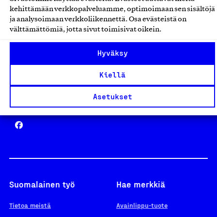
Avainlippu
kehittämään verkkopalveluamme, optimoimaan sen sisältöjä
ja analysoimaan verkkoliikennettä. Osa evästeistä on
välttämättömiä, jotta sivut toimisivat oikein.
Design From Finland
Hyväksy
Kiellä
Asetukset
Yhteiskunnallinen Yritys -merkki
Suomalainen työ
Hae merkkiä
Tietoa meistä
Avainlippu-tuote