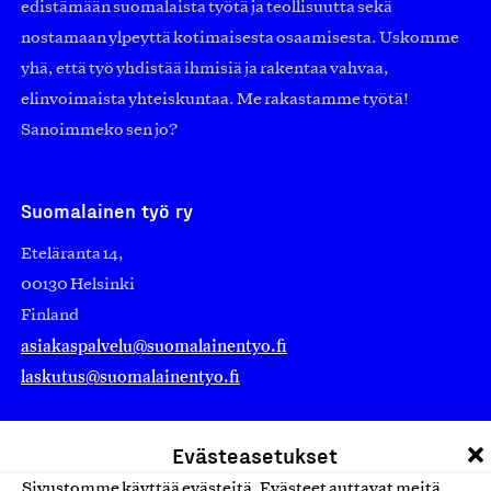
edistämään suomalaista työtä ja teollisuutta sekä
nostamaan ylpeyttä kotimaisesta osaamisesta. Uskomme
yhä, että työ yhdistää ihmisiä ja rakentaa vahvaa,
elinvoimaista yhteiskuntaa. Me rakastamme työtä!
Sanoimmeko sen jo?
Suomalainen työ ry
Eteläranta 14,
00130 Helsinki
Finland
asiakaspalvelu@suomalainentyo.fi
laskutus@suomalainentyo.fi
Evästeasetukset
Sivustomme käyttää evästeitä. Evästeet auttavat meitä