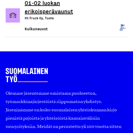
O1-O2 luokan
erikoisperävaunut
Ht-Truck Oy, Tuote
Kulkuneuvot
Olemme jäsentemme omistama puolueeton,
työmarkkinajärjestöistä riippumaton yhdistys.
Jäseninämme on koko suomalaisen yhteiskunnan kirjo
pienistä pajoista ja yhteisöistä kansainvälisiin
suuryrityksiin. Meidät on perustettu yli 100 vuotta sitten