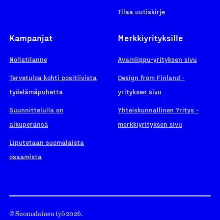
Tilaa uutiskirje
Kampanjat
Merkkiyrityksille
Nollatilanne
Avainlippu-yrityksen sivu
Tervetuloa kohti positiivista
Design from Finland -
työelämäpuhetta
yrityksen sivu
Suunnittelulla on
Yhteiskunnallinen Yritys -
alkuperänsä
merkkiyrityksen sivu
Liputetaan suomalaista
osaamista
© Suomalainen työ 2026.