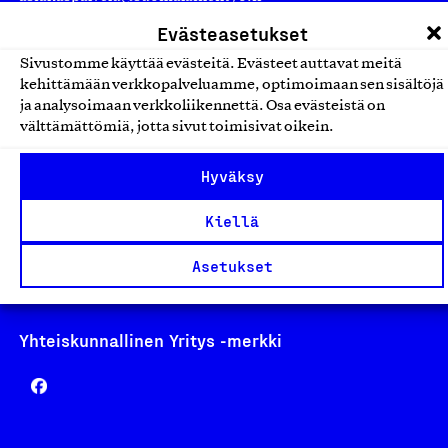
laskutus@suomalainentyo.fi
Evästeasetukset
Sivustomme käyttää evästeitä. Evästeet auttavat meitä
kehittämään verkkopalveluamme, optimoimaan sen sisältöjä
ja analysoimaan verkkoliikennettä. Osa evästeistä on
välttämättömiä, jotta sivut toimisivat oikein.
Avainlippu
Hyväksy
Kiellä
Design From Finland
Asetukset
Yhteiskunnallinen Yritys -merkki