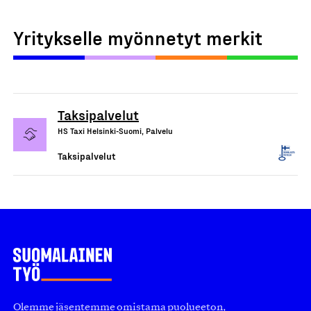
Yritykselle myönnetyt merkit
Taksipalvelut
HS Taxi Helsinki-Suomi, Palvelu
Taksipalvelut
Olemme jäsentemme omistama puolueeton,