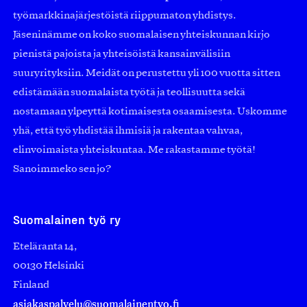
työmarkkinajärjestöistä riippumaton yhdistys.
Jäseninämme on koko suomalaisen yhteiskunnan kirjo
pienistä pajoista ja yhteisöistä kansainvälisiin
suuryrityksiin. Meidät on perustettu yli 100 vuotta sitten
edistämään suomalaista työtä ja teollisuutta sekä
nostamaan ylpeyttä kotimaisesta osaamisesta. Uskomme
yhä, että työ yhdistää ihmisiä ja rakentaa vahvaa,
elinvoimaista yhteiskuntaa. Me rakastamme työtä!
Sanoimmeko sen jo?
Suomalainen työ ry
Eteläranta 14,
00130 Helsinki
Finland
asiakaspalvelu@suomalainentyo.fi