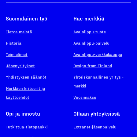
Suomalainen työ
Hae merkkiä
Tietoa meistä
Avainlippu-tuote
Historia
Avainlippu-palvelu
Toimielimet
Avainlippu-verkkokauppa
Jäsenyritykset
Design from Finland
Yhdistyksen säännöt
Yhteiskunnallinen yritys -
merkki
Merkkien kriteerit ja
käyttöehdot
Vuosimaksu
Opi ja innostu
Ollaan yhteyksissä
Tutkittua-tietopankki
Extranet-jäsenpalvelu