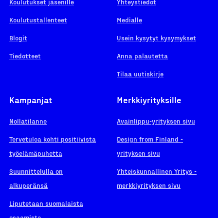
Koulutukset jäsenille
Yhteystiedot
Koulutustallenteet
Medialle
Blogit
Usein kysytyt kysymykset
Tiedotteet
Anna palautetta
Tilaa uutiskirje
Kampanjat
Merkkiyrityksille
Nollatilanne
Avainlippu-yrityksen sivu
Tervetuloa kohti positiivista
Design from Finland -
työelämäpuhetta
yrityksen sivu
Suunnittelulla on
Yhteiskunnallinen Yritys -
alkuperänsä
merkkiyrityksen sivu
Liputetaan suomalaista
osaamista