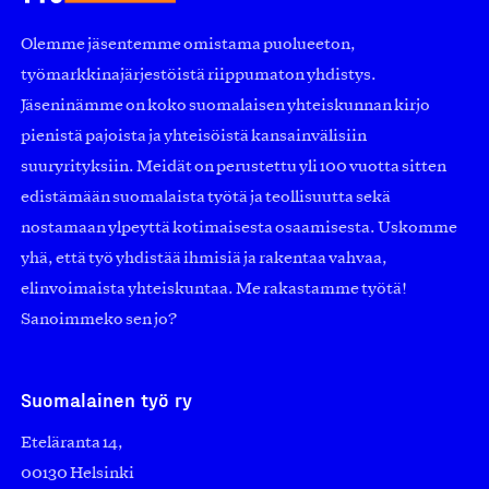
Olemme jäsentemme omistama puolueeton,
työmarkkinajärjestöistä riippumaton yhdistys.
Jäseninämme on koko suomalaisen yhteiskunnan kirjo
pienistä pajoista ja yhteisöistä kansainvälisiin
suuryrityksiin. Meidät on perustettu yli 100 vuotta sitten
edistämään suomalaista työtä ja teollisuutta sekä
nostamaan ylpeyttä kotimaisesta osaamisesta. Uskomme
yhä, että työ yhdistää ihmisiä ja rakentaa vahvaa,
elinvoimaista yhteiskuntaa. Me rakastamme työtä!
Sanoimmeko sen jo?
Suomalainen työ ry
Eteläranta 14,
00130 Helsinki