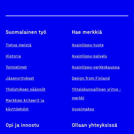
Suomalainen työ
Hae merkkiä
Tietoa meistä
Avainlippu-tuote
Historia
Avainlippu-palvelu
Toimielimet
Avainlippu-verkkokauppa
Jäsenyritykset
Design from Finland
Yhdistyksen säännöt
Yhteiskunnallinen yritys -
merkki
Merkkien kriteerit ja
käyttöehdot
Vuosimaksu
Opi ja innostu
Ollaan yhteyksissä