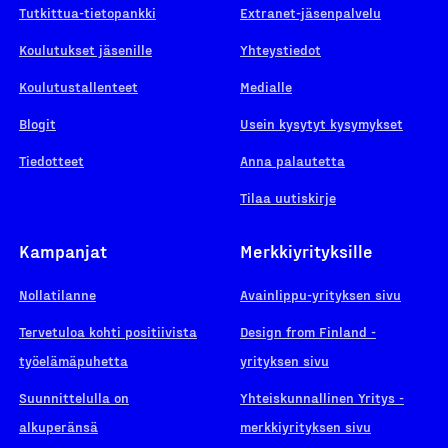
Tutkittua-tietopankki
Extranet-jäsenpalvelu
Koulutukset jäsenille
Yhteystiedot
Koulutustallenteet
Medialle
Blogit
Usein kysytyt kysymykset
Tiedotteet
Anna palautetta
Tilaa uutiskirje
Kampanjat
Merkkiyrityksille
Nollatilanne
Avainlippu-yrityksen sivu
Tervetuloa kohti positiivista
Design from Finland -
työelämäpuhetta
yrityksen sivu
Suunnittelulla on
Yhteiskunnallinen Yritys -
alkuperänsä
merkkiyrityksen sivu