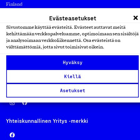
Finland
asiakaspalvelu@suomalainentyo.fi
Evästeasetukset
laskutus@suomalainentyo.fi
Sivustomme käyttää evästeitä. Evästeet auttavat meitä
kehittämään verkkopalveluamme, optimoimaan sen sisältöjä
ja analysoimaan verkkoliikennettä. Osa evästeistä on
välttämättömiä, jotta sivut toimisivat oikein.
Avainlippu
Hyväksy
Kiellä
Design From Finland
Asetukset
Yhteiskunnallinen Yritys -merkki