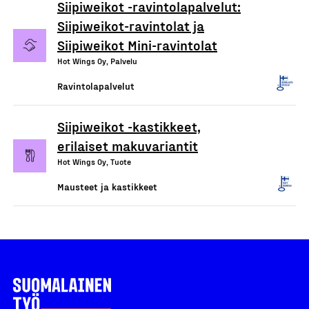
Siipiweikot -ravintolapalvelut:
Siipiweikot-ravintolat ja
Siipiweikot Mini-ravintolat
Hot Wings Oy, Palvelu
Ravintolapalvelut
Siipiweikot -kastikkeet,
erilaiset makuvariantit
Hot Wings Oy, Tuote
Mausteet ja kastikkeet